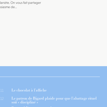
planète. On vous fait partager
usiasme de...
Le chocolat à l’affiche
11
Le patron de Bigard plaide pour que l’abattage rituel
12
soit « discipliné »