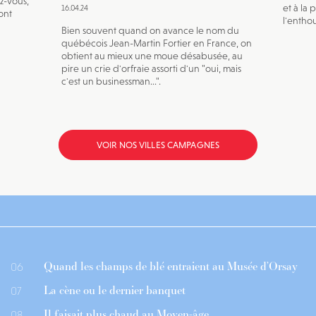
ez-vous,
et à la 
16.04.24
ont
l'entho
Bien souvent quand on avance le nom du
québécois Jean-Martin Fortier en France, on
obtient au mieux une moue désabusée, au
pire un crie d'orfraie assorti d'un "oui, mais
c'est un businessman...".
VOIR NOS VILLES CAMPAGNES
Quand les champs de blé entraient au Musée d’Orsay
06
La cène ou le dernier banquet
07
Il faisait plus chaud au Moyen-âge
08