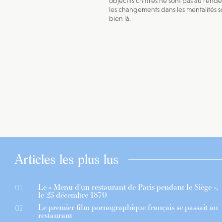
objectifs chiffrés ne sont pas au rend
les changements dans les mentalités s
bien là.
Articles les plus lus
Le « Menu d’un restaurant de Paris pendant le Siège »,
01
le 25 décembre 1870
Le premier film pornographique français se passait au
02
restaurant