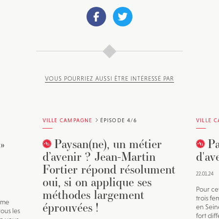
VOUS POURRIEZ AUSSI ÊTRE INTÉRESSÉ PAR
VILLE CAMPAGNE
ÉPISODE 4/6
VILLE 
»
Paysan(ne), un métier
Pa
d’avenir ? Jean-Martin
d'av
Fortier répond résolument
22.01.24
oui, si on applique ses
Pour ce
méthodes largement
trois f
ième
éprouvées !
en Sein
ous les
fort dif