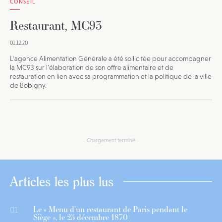
CONSEIL
Restaurant, MC93
01.12.20
L'agence Alimentation Générale a été sollicitée pour accompagner
la MC93 sur l’élaboration de son offre alimentaire et de
restauration en lien avec sa programmation et la politique de la ville
de Bobigny.
Chargement terminé
Articles les plus lus
Le « Menu d’un restaurant de Paris pendant le
01
Siège », le 25 décembre 1870