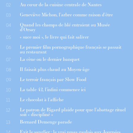
Au cœur de la cuisine centrale de Nantes
02
Geneviève Michon, l’arbre comme raison d’être
03
Quand les champs de blé entraient au Musée
04
d’Orsay
« suce moi », le livre qui fait saliver
05
Le premier film pornographique français se passait
06
au restaurant
La cène ou le dernier banquet
07
Il faisait plus chaud au Moyen-âge
08
Le terroir français par Slow Food
09
La table 42, l’infini commence ici
10
Le chocolat à l’affiche
11
Le patron de Bigard plaide pour que l’abattage rituel
12
soit « discipliné »
Bernard Demenge parade
13
Exit le sanglier : le vrai repas gaulois aux Journées
14