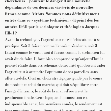
chercheurs – pointent le danger d’une nouvelle
dépendance de ces derniers vis-à-vis de nouvelles
firmes comme Airbus. Sommes-nous définitivement
entrés dans ce « système technicien » dépeint dès les
années 1950 par le sociologue et théologien Jacques
Ellul ?
Avant la technologie, l’agriculteur ne réfléchissait pas à sa
pratique. Soit il faisait comme l’année précédente, soit il
faisait comme le voisin, soit il faisait comme le technicien lui
avait dit de faire. Il faut bien comprendre qu’aujourd’hui la
priorité réside dans ces schémas de sécurité qui doivent aider
l’agriculteur à atteindre l’optimum de ses parcelles, sans
aller au-delà. C’est un choix stratégique, guidé par le cours
du produit et celui du marché, qui doit s’équilibrer entre
l’usage d’intrants, le coût de la main-d’œuvre et la
production finale. Cette logique d’optimisation est
JE M'INSCRIS À LA NEWSLETTER
indispensable car si, les premières années, le rendement est
trop important, l’agriculteur court le risque de surproduire
Pour recevoir toutes les deux semaines notre lettre