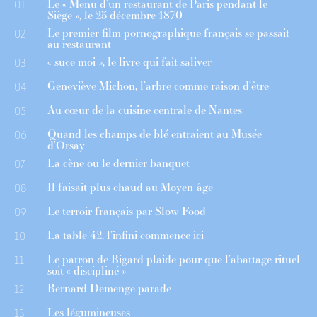
Le « Menu d’un restaurant de Paris pendant le
01
Siège », le 25 décembre 1870
Le premier film pornographique français se passait
02
au restaurant
« suce moi », le livre qui fait saliver
03
Geneviève Michon, l’arbre comme raison d’être
04
Au cœur de la cuisine centrale de Nantes
05
Quand les champs de blé entraient au Musée
06
d’Orsay
La cène ou le dernier banquet
07
Il faisait plus chaud au Moyen-âge
08
Le terroir français par Slow Food
09
La table 42, l’infini commence ici
10
Le patron de Bigard plaide pour que l’abattage rituel
11
soit « discipliné »
Bernard Demenge parade
12
Les légumineuses
13