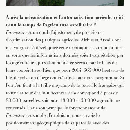
Après la mécanisation et l’automatisation agricole, voici
venu le temps de l’agriculture satellitaire ?
Farmstar
est un outil d’ajustement, de précision et
d’optimisation des pratiques agricoles. Airbus et Arvalis ont
mis vingt ans à développer cette technique et, surtout, à faire
en sorte que les informations données soient exploitables par
les agriculteurs qui s’abonnent à ce service par le biais de
leurs coopératives. Rien que pour 2014, 665 000 hectares de
blé, de colza ou d’orge ont été suivis par notre programme. Si
l’on s’en tient à la taille moyenne de la parcelle française qui
tourne autour des huit hectares, cela correspond à près de
80 000 parcelles, soit entre 18 000 et 20 000 agriculteurs
concernés. Dans son principe, le fonctionnement de
Farmstar
est simple : l’exploitant nous envoie le
positionnement géographique de sa parcelle avec des