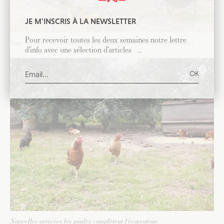
JE M'INSCRIS À LA NEWSLETTER
Pour recevoir toutes les deux semaines notre lettre
Sous les maïs, les canards se protègent ou dorment tranquillement
d’info avec une sélection d’articles …
Nouvelles arrivées les poules complètent l’écosystème