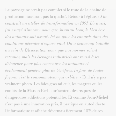
Le paysage ne serait pas complet si le reste de la chaîne de
production n’assurait pas la qualité. Retour à l’église. «
J’ai
construit un atelier de transformation en 1991. Là aussi,
j’ai essayé d’innover pour que, jusqu’au bout, le bien-être
des animaux soit assuré. Ici on gave les canards dans des
conditions décentes d’espace vital. On a beaucoup bataillé
au sein de l’Association pour que nos normes soient
retenues, mais les élevages industriels ont réussi à les
détourner pour plus concentrer les animaux et
évidemment générer plus de bénéfices. In fine, de toutes
façons, c’est le consommateur qui arbitre.
» Et il n’y a pas
vraiment photo. Les foies gras mi-cuit, les magrets ou les
confits de la Maison Berho présentent des risques de
dangereuses addictions potentielles. Et comme Jean-Michel
n’est pas à une innovation près, il pratique en autodidacte
l’informatique et affiche désormais fièrement 40% de ses