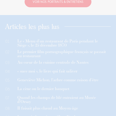
VOIR NOS PORTRAITS & ENTRETIENS
Articles les plus lus
Le « Menu d’un restaurant de Paris pendant le
01
Siège », le 25 décembre 1870
Le premier film pornographique français se passait
02
au restaurant
Au cœur de la cuisine centrale de Nantes
03
« suce moi », le livre qui fait saliver
04
Geneviève Michon, l’arbre comme raison d’être
05
La cène ou le dernier banquet
06
Quand les champs de blé entraient au Musée
07
d’Orsay
Il faisait plus chaud au Moyen-âge
08