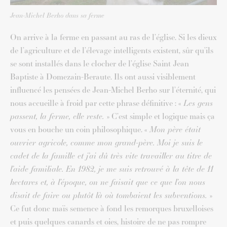
Jean-Michel Berho dans sa ferme
On arrive à la ferme en passant au ras de l’église. Si les dieux
de l’agriculture et de l’élevage intelligents existent, sûr qu’ils
se sont installés dans le clocher de l’église Saint Jean
Baptiste à Domezain-Beraute. Ils ont aussi visiblement
influencé les pensées de Jean-Michel Berho sur l’éternité, qui
nous accueille à froid par cette phrase définitive : «
Les gens
passent, la ferme, elle reste.
» C’est simple et logique mais ça
vous en bouche un coin philosophique. «
Mon père était
ouvrier agricole, comme mon grand-père. Moi je suis le
cadet de la famille et j’ai dû très vite travailler au titre de
l’aide familiale. En 1982, je me suis retrouvé à la tête de 11
hectares et, à l’époque, on ne faisait que ce que l’on nous
disait de faire ou plutôt là où tombaient les subventions.
»
Ce fut donc maïs semence à fond les remorques bruxelloises
et puis quelques canards et oies, histoire de ne pas rompre