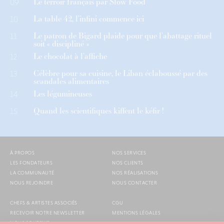
Le terroir français par Slow Food
09
La table 42, l’infini commence ici
10
Le patron de Bigard plaide pour que l’abattage rituel
11
soit « discipliné »
Le chocolat à l’affiche
12
Célèbre pour sa cuisine, le Liban éclaboussé par des
13
scandales alimentaires
Les légumineuses
14
Quand les scientifiques kiffent le kéfir !
15
À PROPOS
NOS SERVICES
LES FONDATEURS
NOS CLIENTS
LA COMMUNAUTÉ
NOS RÉALISATIONS
NOUS REJOINDRE
NOUS CONTACTER
CHEFS & ARTISTES ASSOCIÉS
CGU
RECEVOIR NOTRE NEWSLETTER
MENTIONS LÉGALES
NOUS SOUTENIR