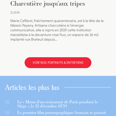
Charcutière jusqu’aux tripes
21.10.24
Marie Caffarel, fraîchement quarantenaire, est à la tête de la
Maison Payany. Artisane charcutière à l’énergie
communicative, elle a repris en 2019 cette institution
marseillaise à la devanture rose fluo, un espace de 16 m2
implanté rue Breteuil depuis...
VOIR NOS PORTRAITS & ENTRETIENS
Articles les plus lus
Le « Menu d’un restaurant de Paris pendant le
01
Siège », le 25 décembre 1870
Le premier film pornographique français se passait
02