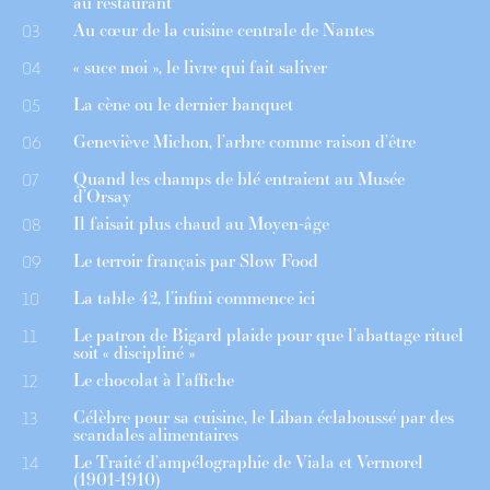
au restaurant
Au cœur de la cuisine centrale de Nantes
03
« suce moi », le livre qui fait saliver
04
La cène ou le dernier banquet
05
Geneviève Michon, l’arbre comme raison d’être
06
Quand les champs de blé entraient au Musée
07
d’Orsay
Il faisait plus chaud au Moyen-âge
08
Le terroir français par Slow Food
09
La table 42, l’infini commence ici
10
Le patron de Bigard plaide pour que l’abattage rituel
11
soit « discipliné »
Le chocolat à l’affiche
12
Célèbre pour sa cuisine, le Liban éclaboussé par des
13
scandales alimentaires
Le Traité d’ampélographie de Viala et Vermorel
14
(1901-1910)