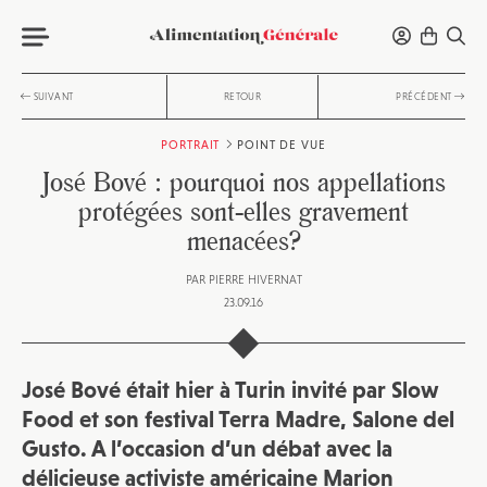
SUIVANT
RETOUR
PRÉCÉDENT
PORTRAIT
POINT DE VUE
José Bové : pourquoi nos appellations
protégées sont-elles gravement
menacées?
PAR
PIERRE HIVERNAT
23.09.16
José Bové était hier à Turin invité par Slow
Food et son festival Terra Madre, Salone del
Gusto. A l’occasion d’un débat avec la
délicieuse activiste américaine Marion