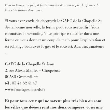
Pour la tomme au foin, il faut l’enrouler dans du papier kraft avec le
foin et la laisser deux mois.
Si vous avez envie de découvrir le GAEC de la Chapelle St
Jean, bonne nouvelle, la ferme peut vous accueillir ! Vous
connaissez le wwoofing ? Le principe est d’aller dans une
ferme où vous donnez un coup de main pour l’exploitation et
en échange vous avez le gîte et le couvert. Avis aux amateurs
…
GAEC de la Chapelle St Jean
2, rue Alexis Maillet – Choqueuse
60380 Gremevillers
tél : 03 44 82 41 47
www.fromagespicards.fr
Et pour tous ceux qui ne savent plus très bien où sont
JE M'INSCRIS À LA NEWSLETTER
les villes que découvrent nos deux compères, voici une