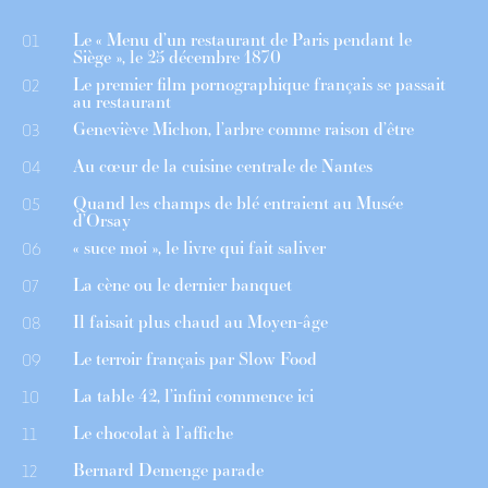
Le « Menu d’un restaurant de Paris pendant le
01
Siège », le 25 décembre 1870
Le premier film pornographique français se passait
02
au restaurant
Geneviève Michon, l’arbre comme raison d’être
03
Au cœur de la cuisine centrale de Nantes
04
Quand les champs de blé entraient au Musée
05
d’Orsay
« suce moi », le livre qui fait saliver
06
La cène ou le dernier banquet
07
Il faisait plus chaud au Moyen-âge
08
Le terroir français par Slow Food
09
La table 42, l’infini commence ici
10
Le chocolat à l’affiche
11
Bernard Demenge parade
12