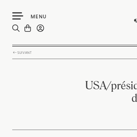
MENU
SUIVANT
USA/présid
d