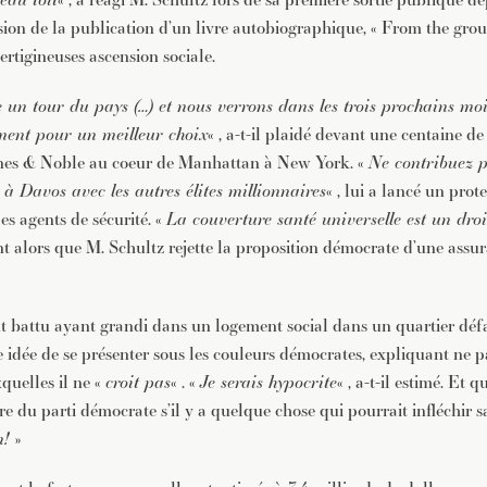
sion de la publication d’un livre autobiographique, « From the grou
vertigineuses ascension sociale.
e un tour du pays (…) et nous verrons dans les trois prochains moi
ent pour un meilleur choix
« , a-t-il plaidé devant une centaine de
arnes & Noble au coeur de Manhattan à New York. «
Ne contribuez pa
 Davos avec les autres élites millionnaires
« , lui a lancé un prot
des agents de sécurité. «
La couverture santé universelle est un dro
nt alors que M. Schultz rejette la proposition démocrate d’une assu
nt battu ayant grandi dans un logement social dans un quartier dé
e idée de se présenter sous les couleurs démocrates, expliquant ne p
quelles il ne «
croit pas
« . «
Je serais hypocrite
« , a-t-il estimé. E
 du parti démocrate s’il y a quelque chose qui pourrait infléchir sa
n!
»