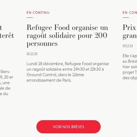
EN CONTINU
EN CON
t
Refugee Food organise un
Prix
terêt
ragoût solidaire pour 200
gran
personnes
07.12.23
01.12.23
Elle s’a
au Brésil
Lundi 18 décembre, Refugee Food organise
hier soi
un ragoût solidaire entre 19h30 et 22h30 à
llers-
projet 
Ground Control, dans le 12ème
, 20 et
des obje
arrondissement de Paris.
s, une
ale de
se du
VOIR NOS BRÈVES