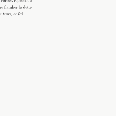
 Forbes, reproche à
re flamber la dette
 leurs, et j’ai