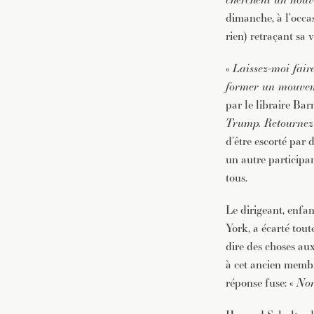
dimanche, à l’occa
rien) retraçant sa 
«
Laissez-moi fair
former un mouvem
par le libraire B
Trump. Retournez à
d’être escorté par 
un autre participa
tous.
Le dirigeant, enfa
York, a écarté tout
dire des choses aux
à cet ancien membre
réponse fuse: «
No