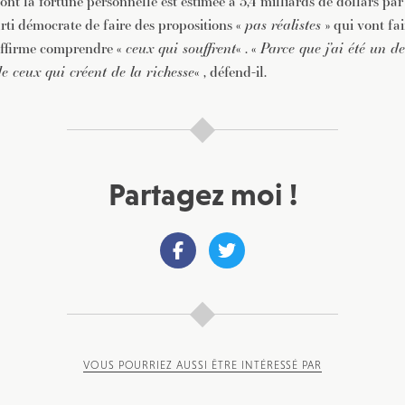
nt la fortune personnelle est estimée à 3,4 milliards de dollars par
rti démocrate de faire des propositions «
pas réalistes
» qui vont fai
 affirme comprendre «
ceux qui souffrent
« . «
Parce que j’ai été un des
de ceux qui créent de la richesse
« , défend-il.
Partagez moi !
VOUS POURRIEZ AUSSI ÊTRE INTÉRESSÉ PAR