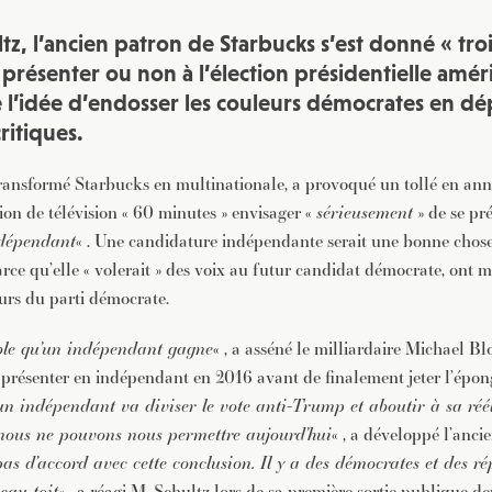
z, l’ancien patron de Starbucks s’est donné « tro
 présenter ou non à l’élection présidentielle amér
e l’idée d’endosser les couleurs démocrates en dé
itiques.
transformé Starbucks en multinationale, a provoqué un tollé en a
ion de télévision « 60 minutes » envisager «
sérieusement
» de se pr
dépendant
« . Une candidature indépendante serait une bonne cho
e qu’elle « volerait » des voix au futur candidat démocrate, ont ma
eurs du parti démocrate.
sible qu’un indépendant gagne
« , a asséné le milliardaire Michael B
se présenter en indépendant en 2016 avant de finalement jeter l’épon
’un indépendant va diviser le vote anti-Trump et aboutir à sa rééle
 nous ne pouvons nous permettre aujourd’hui
« , a développé l’anc
pas d’accord avec cette conclusion. Il y a des démocrates et des ré
eau toit
« , a réagi M. Schultz lors de sa première sortie publique d