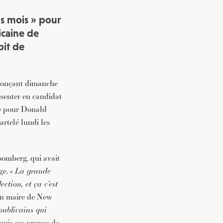
is mois » pour
icaine de
pit de
nnonçant dimanche
ésenter en candidat
se pour Donald
rtelé lundi les
loomberg, qui avait
ge. «
La grande
ction, et ça c’est
ien maire de New
publicains qui
epuis ses propos de