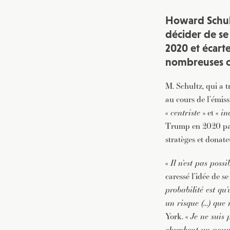
Howard Schult
décider de se
2020 et écart
nombreuses cr
M. Schultz, qui a 
au cours de l’émiss
«
centriste
» et «
in
Trump en 2020 parc
stratèges et donat
«
Il n’est pas pos
caressé l’idée de 
probabilité est qu
un risque (…) que
York. «
Je ne suis 
cherchent un nouv