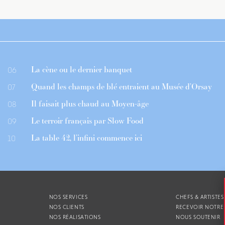
La cène ou le dernier banquet
06
Quand les champs de blé entraient au Musée d’Orsay
07
Il faisait plus chaud au Moyen-âge
08
Le terroir français par Slow Food
09
La table 42, l’infini commence ici
10
NOS SERVICES
CHEFS & ARTISTES
NOS CLIENTS
RECEVOIR NOTRE
NOS RÉALISATIONS
NOUS SOUTENIR