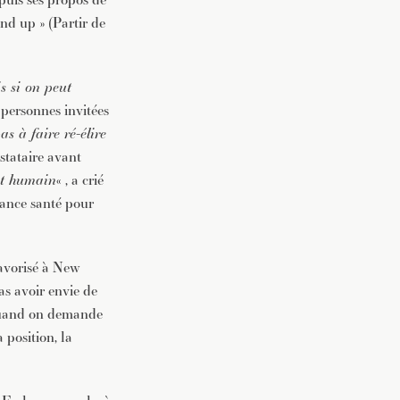
nd up » (Partir de
s si on peut
 personnes invitées
s à faire ré-élire
estataire avant
it humain
« , a crié
rance santé pour
favorisé à New
as avoir envie de
t quand on demande
 position, la