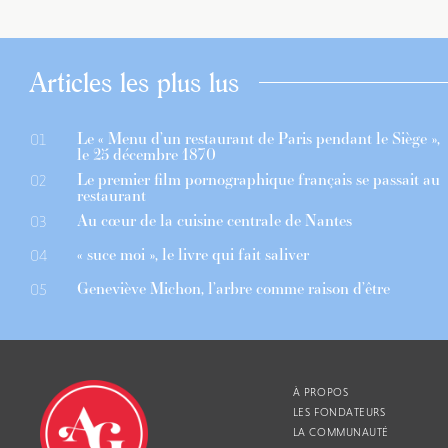
Articles les plus lus
Le « Menu d’un restaurant de Paris pendant le Siège »,
01
le 25 décembre 1870
Le premier film pornographique français se passait au
02
restaurant
Au cœur de la cuisine centrale de Nantes
03
« suce moi », le livre qui fait saliver
04
Geneviève Michon, l’arbre comme raison d’être
05
À PROPOS
LES FONDATEURS
LA COMMUNAUTÉ