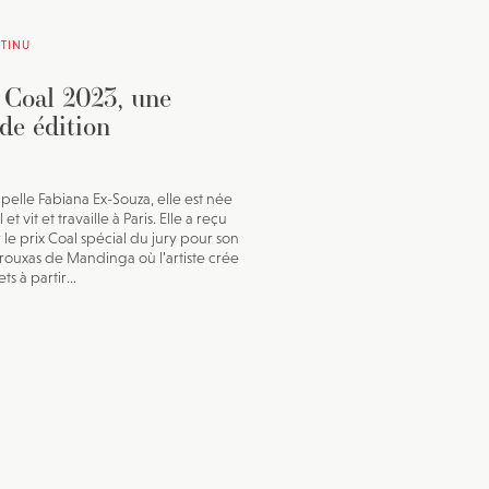
TINU
 Coal 2023, une
de édition
ppelle Fabiana Ex-Souza, elle est née
 et vit et travaille à Paris. Elle a reçu
r le prix Coal spécial du jury pour son
Trouxas de Mandinga où l’artiste crée
ts à partir...