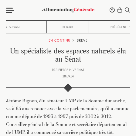
SUIVANT
RETOUR
PRÉCÉDENT
EN CONTINU
BRÈVE
Un spécialiste des espaces naturels élu
au Sénat
PAR
PIERRE HIVERNAT
28.09.14
Jérôme Bignon, élu sénateur UMP de la Somme dimanche,
va à 65 ans renouer avec la vie parlementaire, qu’il a connue
comme député de 1993 à 1997 puis de 2002 à 2012.
Conseiller général de la Somme et secrétaire départemental
de l’UMP, il a commencé sa carrière politique très tôt,