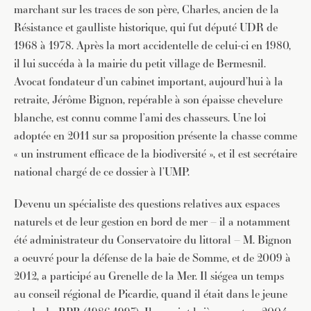
marchant sur les traces de son père, Charles, ancien de la
Résistance et gaulliste historique, qui fut député UDR de
1968 à 1978. Après la mort accidentelle de celui-ci en 1980,
il lui succéda à la mairie du petit village de Bermesnil.
Avocat fondateur d’un cabinet important, aujourd’hui à la
retraite, Jérôme Bignon, repérable à son épaisse chevelure
blanche, est connu comme l’ami des chasseurs. Une loi
adoptée en 2011 sur sa proposition présente la chasse comme
« un instrument efficace de la biodiversité », et il est secrétaire
national chargé de ce dossier à l’UMP.
Devenu un spécialiste des questions relatives aux espaces
naturels et de leur gestion en bord de mer – il a notamment
été administrateur du Conservatoire du littoral – M. Bignon
a oeuvré pour la défense de la baie de Somme, et de 2009 à
2012, a participé au Grenelle de la Mer. Il siégea un temps
au conseil régional de Picardie, quand il était dans le jeune