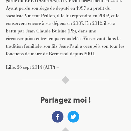
garde du RPR (1986-1993). Il y revint brièvement en 2004.
Ayant perdu son siège de député en 1997 au profit du
socialiste Vincent Peillon, il le lui reprendra en 2002, et le
conservera encore à ses dépens en 2007. En 2012, il sera
battu par Jean-Claude Buisine (PS), dans une
circonscription entre-temps remodelée. S’inscrivant dans la
tradition familiale, son fils Jean-Paul a occupé à son tour les
fonctions de maire de Bermesnil depuis 2001.
Lille, 28 sept 2014 (AFP) –
Partagez moi !