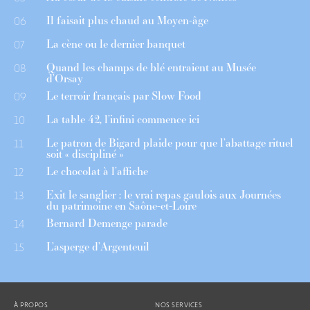
Il faisait plus chaud au Moyen-âge
06
La cène ou le dernier banquet
07
Quand les champs de blé entraient au Musée
08
d’Orsay
Le terroir français par Slow Food
09
La table 42, l’infini commence ici
10
Le patron de Bigard plaide pour que l’abattage rituel
11
soit « discipliné »
Le chocolat à l’affiche
12
Exit le sanglier : le vrai repas gaulois aux Journées
13
du patrimoine en Saône-et-Loire
Bernard Demenge parade
14
L’asperge d’Argenteuil
15
À PROPOS
NOS SERVICES