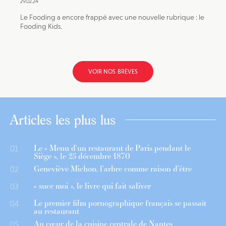
29.02.24
Le Fooding a encore frappé avec une nouvelle rubrique : le
Fooding Kids.
VOIR NOS BRÈVES
Articles les plus lus
Le « Menu d’un restaurant de Paris pendant le
01
Siège », le 25 décembre 1870
Geneviève Michon, l’arbre comme raison d’être
02
« suce moi », le livre qui fait saliver
03
Le premier film pornographique français se passait
04
au restaurant
Au cœur de la cuisine centrale de Nantes
05