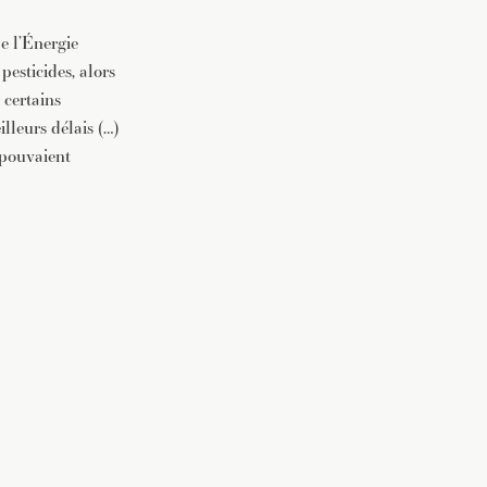
e l’Énergie
pesticides, alors
 certains
lleurs délais (…)
 pouvaient