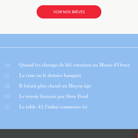
VOIR NOS BRÈVES
Quand les champs de blé entraient au Musée d’Orsay
06
La cène ou le dernier banquet
07
Il faisait plus chaud au Moyen-âge
08
Le terroir français par Slow Food
09
La table 42, l’infini commence ici
10