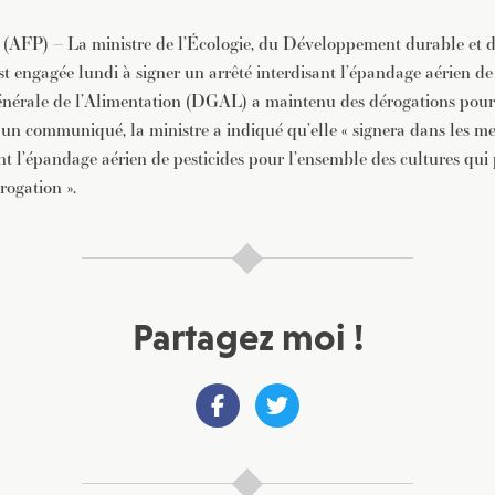
 (AFP) – La ministre de l’Écologie, du Développement durable et d
t engagée lundi à signer un arrêté interdisant l’épandage aérien de 
énérale de l’Alimentation (DGAL) a maintenu des dérogations pour
 un communiqué, la ministre a indiqué qu’elle « signera dans les mei
ant l’épandage aérien de pesticides pour l’ensemble des cultures qui
rogation ».
Partagez moi !