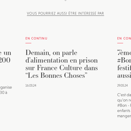
VOUS POURRIEZ AUSSI ÊTRE INTÉRESSÉ PAR
EN CONTINU
EN CON
e un
Demain, on parle
7ème
 200
d’alimentation en prison
#Bon
sur France Culture dans
fest
“Les Bonnes Choses”
auss
16.03.24
29.05.24
rganise
h30 à
C’est d
qu’on re
#Bon - 
enfants
manger 