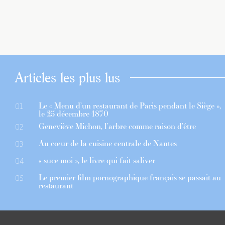
Articles les plus lus
Le « Menu d’un restaurant de Paris pendant le Siège »,
01
le 25 décembre 1870
Geneviève Michon, l’arbre comme raison d’être
02
Au cœur de la cuisine centrale de Nantes
03
« suce moi », le livre qui fait saliver
04
Le premier film pornographique français se passait au
05
restaurant