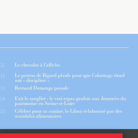
Le chocolat à l’affiche
11
Le patron de Bigard plaide pour que l’abattage rituel
12
soit « discipliné »
Bernard Demenge parade
13
Exit le sanglier : le vrai repas gaulois aux Journées du
14
patrimoine en Saône-et-Loire
Célèbre pour sa cuisine, le Liban éclaboussé par des
15
scandales alimentaires