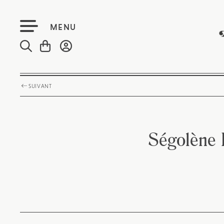
MENU
SUIVANT
Ségolène R