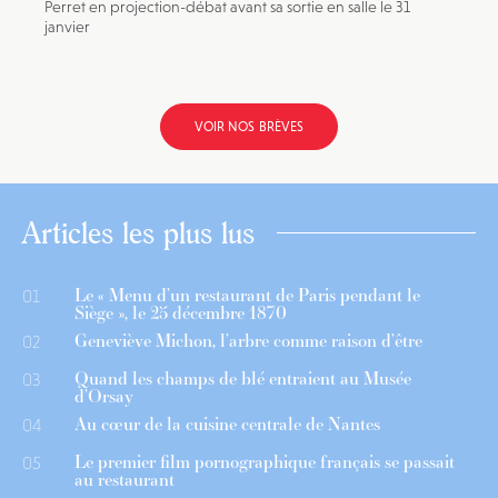
Perret en projection-débat avant sa sortie en salle le 31
janvier
VOIR NOS BRÈVES
Articles les plus lus
Le « Menu d’un restaurant de Paris pendant le
01
Siège », le 25 décembre 1870
Geneviève Michon, l’arbre comme raison d’être
02
Quand les champs de blé entraient au Musée
03
d’Orsay
Au cœur de la cuisine centrale de Nantes
04
Le premier film pornographique français se passait
05
au restaurant