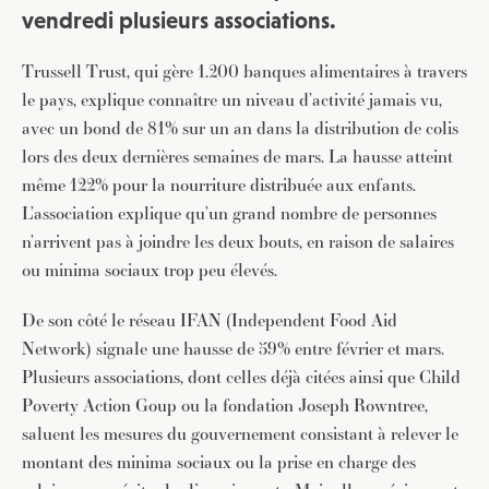
vendredi plusieurs associations.
Trussell Trust, qui gère 1.200 banques alimentaires à travers
le pays, explique connaître un niveau d’activité jamais vu,
avec un bond de 81% sur un an dans la distribution de colis
lors des deux dernières semaines de mars. La hausse atteint
même 122% pour la nourriture distribuée aux enfants.
L’association explique qu’un grand nombre de personnes
n’arrivent pas à joindre les deux bouts, en raison de salaires
ou minima sociaux trop peu élevés.
De son côté le réseau IFAN (Independent Food Aid
Network) signale une hausse de 59% entre février et mars.
Plusieurs associations, dont celles déjà citées ainsi que Child
Poverty Action Goup ou la fondation Joseph Rowntree,
saluent les mesures du gouvernement consistant à relever le
montant des minima sociaux ou la prise en charge des