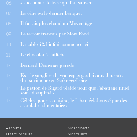
« suce moi », le livre qui fait saliver
06
La cène ou le dernier banquet
07
Il faisait plus chaud au Moyen-âge
08
Le terroir français par Slow Food
09
La table 42, l’infini commence ici
10
Le chocolat à l’affiche
11
Bernard Demenge parade
12
Exit le sanglier : le vrai repas gaulois aux Journées
13
du patrimoine en Saône-et-Loire
Le patron de Bigard plaide pour que l’abattage rituel
14
soit « discipliné »
Célèbre pour sa cuisine, le Liban éclaboussé par des
15
scandales alimentaires
À PROPOS
NOS SERVICES
LES FONDATEURS
NOS CLIENTS