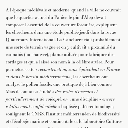
A l’époque médiévale et moderne, quand la ville ne couvrait
que le quartier actuel du Panier, le pin d’Alep devait
composer l’essentiel de la couverture forestière, expliquent
les chercheurs dans une étude publiée jeudi dans la revue
Quaternary International. La Canebière était probablement
une sorte de terrain vague et on y cultivait à proximité du
cannabis (ou chanvre), plante utilisée pour fabriquer des
cordages et qui a laissé son nom à la célèbre artère. Pour
permettre cette «
reconstruction, sans équivalent en France
et dans le bassin méditerranéen
« , les chercheurs ont
analysé le pollen fossile, une pratique déjà bien connue.
Mais ils ont aussi étudié «
des restes d’insectes et
particulièrement de coléoptères
« , une discipline «
encore
relativement confidentielle
» baptisée paléo-entomologie,
soulignent le CNRS, l’Institut méditerranéen de biodiversité
et d’écologie marine et continentale et le laboratoire Cultures