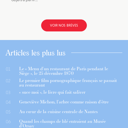
VOIR NOS BRÈVES
Articles les plus lus
Le « Menu d’un restaurant de Paris pendant le
01
Siège », le 25 décembre 1870
Le premier film pornographique français se passait
02
au restaurant
« suce moi », le livre qui fait saliver
03
Geneviève Michon, l’arbre comme raison d’être
04
Au cœur de la cuisine centrale de Nantes
05
Quand les champs de blé entraient au Musée
06
d’Orsay