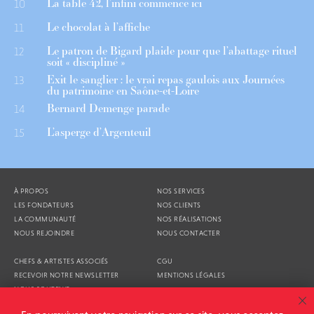
La table 42, l’infini commence ici
10
Le chocolat à l’affiche
11
Le patron de Bigard plaide pour que l’abattage rituel
12
soit « discipliné »
Exit le sanglier : le vrai repas gaulois aux Journées
13
du patrimoine en Saône-et-Loire
Bernard Demenge parade
14
L’asperge d’Argenteuil
15
À PROPOS
NOS SERVICES
LES FONDATEURS
NOS CLIENTS
LA COMMUNAUTÉ
NOS RÉALISATIONS
NOUS REJOINDRE
NOUS CONTACTER
CHEFS & ARTISTES ASSOCIÉS
CGU
RECEVOIR NOTRE NEWSLETTER
MENTIONS LÉGALES
NOUS SOUTENIR
AGENDA