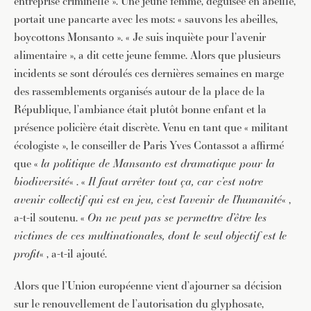
entreprise criminelle ». Une jeune femme, déguisée en abeille,
portait une pancarte avec les mots: « sauvons les abeilles,
boycottons Monsanto ». « Je suis inquiète pour l’avenir
alimentaire », a dit cette jeune femme. Alors que plusieurs
incidents se sont déroulés ces dernières semaines en marge
des rassemblements organisés autour de la place de la
République, l’ambiance était plutôt bonne enfant et la
présence policière était discrète. Venu en tant que « militant
écologiste », le conseiller de Paris Yves Contassot a affirmé
que «
la politique de Mansanto est dramatique pour la
biodiversité
« . «
Il faut arrêter tout ça, car c’est notre
avenir collectif qui est en jeu, c’est l’avenir de l’humanité
« ,
a-t-il soutenu. «
On ne peut pas se permettre d’être les
victimes de ces multinationales, dont le seul objectif est le
profit
« , a-t-il ajouté.
Alors que l’Union européenne vient d’ajourner sa décision
sur le renouvellement de l’autorisation du glyphosate,