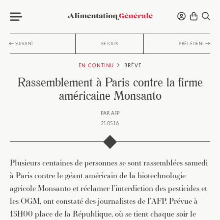
SUIVANT
RETOUR
PRÉCÉDENT
EN CONTINU
BRÈVE
Rassemblement à Paris contre la firme
américaine Monsanto
PAR
AFP
21.05.16
Plusieurs centaines de personnes se sont rassemblées samedi
à Paris contre le géant américain de la biotechnologie
agricole Monsanto et réclamer l’interdiction des pesticides et
les OGM, ont constaté des journalistes de l’AFP. Prévue à
15H00 place de la République, où se tient chaque soir le