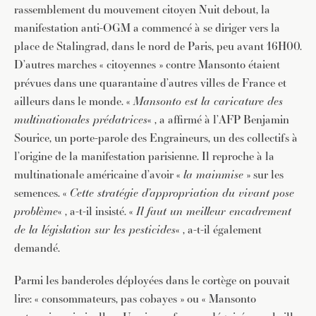
rassemblement du mouvement citoyen Nuit debout, la
manifestation anti-OGM a commencé à se diriger vers la
place de Stalingrad, dans le nord de Paris, peu avant 16H00.
D’autres marches « citoyennes » contre Mansonto étaient
prévues dans une quarantaine d’autres villes de France et
ailleurs dans le monde. «
Mansonto est la caricature des
multinationales prédatrices
« , a affirmé à l’AFP Benjamin
Sourice, un porte-parole des Engraineurs, un des collectifs à
l’origine de la manifestation parisienne. Il reproche à la
multinationale américaine d’avoir «
la mainmise
» sur les
semences. «
Cette stratégie d’appropriation du vivant pose
problème
« , a-t-il insisté. «
Il faut un meilleur encadrement
de la législation sur les pesticides
« , a-t-il également
demandé.
Parmi les banderoles déployées dans le cortège on pouvait
lire: « consommateurs, pas cobayes » ou « Mansonto