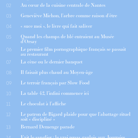
Au cœur de la cuisine centrale de Nantes
02
Geneviève Michon, l’arbre comme raison d’être
03
« suce moi », le livre qui fait saliver
04
Quand les champs de blé entraient au Musée
05
d’Orsay
Le premier film pornographique français se passait
06
au restaurant
La cène ou le dernier banquet
07
Il faisait plus chaud au Moyen-âge
08
Le terroir français par Slow Food
09
La table 42, l’infini commence ici
10
Le chocolat à l’affiche
11
Le patron de Bigard plaide pour que l’abattage rituel
12
soit « discipliné »
Bernard Demenge parade
13
Exit le sanglier : le vrai repas gaulois aux Journées
14