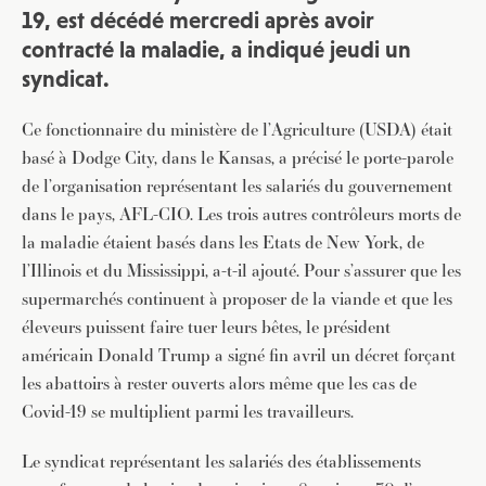
19, est décédé mercredi après avoir
contracté la maladie, a indiqué jeudi un
syndicat.
Ce fonctionnaire du ministère de l’Agriculture (USDA) était
basé à Dodge City, dans le Kansas, a précisé le porte-parole
de l’organisation représentant les salariés du gouvernement
dans le pays, AFL-CIO. Les trois autres contrôleurs morts de
la maladie étaient basés dans les Etats de New York, de
l’Illinois et du Mississippi, a-t-il ajouté. Pour s’assurer que les
supermarchés continuent à proposer de la viande et que les
éleveurs puissent faire tuer leurs bêtes, le président
américain Donald Trump a signé fin avril un décret forçant
les abattoirs à rester ouverts alors même que les cas de
Covid-19 se multiplient parmi les travailleurs.
Le syndicat représentant les salariés des établissements