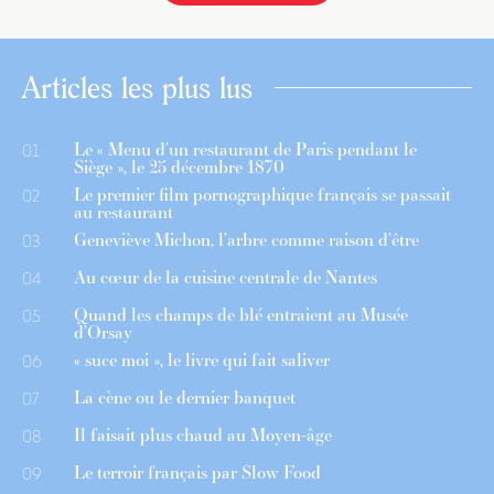
Articles les plus lus
Le « Menu d’un restaurant de Paris pendant le
01
Siège », le 25 décembre 1870
Le premier film pornographique français se passait
02
au restaurant
Geneviève Michon, l’arbre comme raison d’être
03
Au cœur de la cuisine centrale de Nantes
04
Quand les champs de blé entraient au Musée
05
d’Orsay
« suce moi », le livre qui fait saliver
06
La cène ou le dernier banquet
07
Il faisait plus chaud au Moyen-âge
08
Le terroir français par Slow Food
09