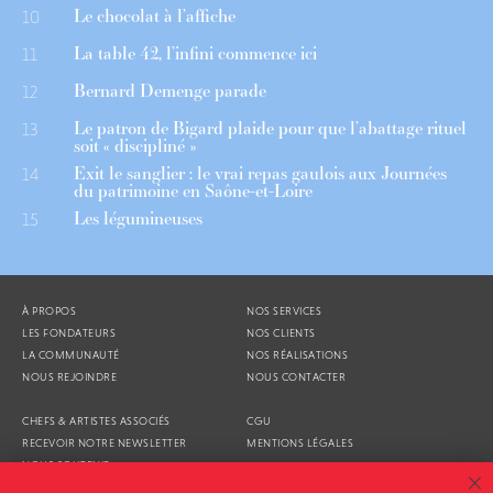
Le chocolat à l’affiche
10
La table 42, l’infini commence ici
11
Bernard Demenge parade
12
Le patron de Bigard plaide pour que l’abattage rituel
13
soit « discipliné »
Exit le sanglier : le vrai repas gaulois aux Journées
14
du patrimoine en Saône-et-Loire
Les légumineuses
15
À PROPOS
NOS SERVICES
LES FONDATEURS
NOS CLIENTS
LA COMMUNAUTÉ
NOS RÉALISATIONS
NOUS REJOINDRE
NOUS CONTACTER
CHEFS & ARTISTES ASSOCIÉS
CGU
RECEVOIR NOTRE NEWSLETTER
MENTIONS LÉGALES
NOUS SOUTENIR
AGENDA