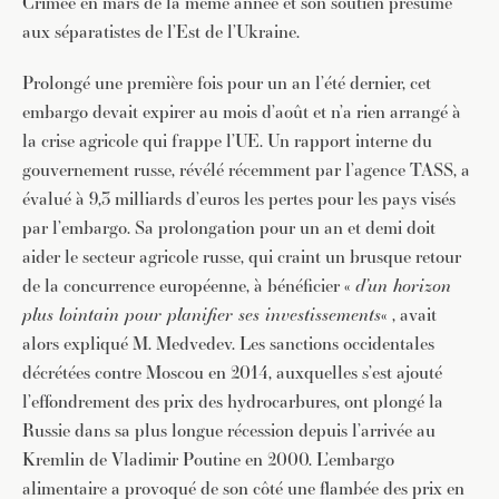
Crimée en mars de la même année et son soutien présumé
aux séparatistes de l’Est de l’Ukraine.
Prolongé une première fois pour un an l’été dernier, cet
embargo devait expirer au mois d’août et n’a rien arrangé à
la crise agricole qui frappe l’UE. Un rapport interne du
gouvernement russe, révélé récemment par l’agence TASS, a
évalué à 9,3 milliards d’euros les pertes pour les pays visés
par l’embargo. Sa prolongation pour un an et demi doit
aider le secteur agricole russe, qui craint un brusque retour
de la concurrence européenne, à bénéficier «
d’un horizon
plus lointain pour planifier ses investissements
« , avait
alors expliqué M. Medvedev. Les sanctions occidentales
décrétées contre Moscou en 2014, auxquelles s’est ajouté
l’effondrement des prix des hydrocarbures, ont plongé la
Russie dans sa plus longue récession depuis l’arrivée au
Kremlin de Vladimir Poutine en 2000. L’embargo
alimentaire a provoqué de son côté une flambée des prix en