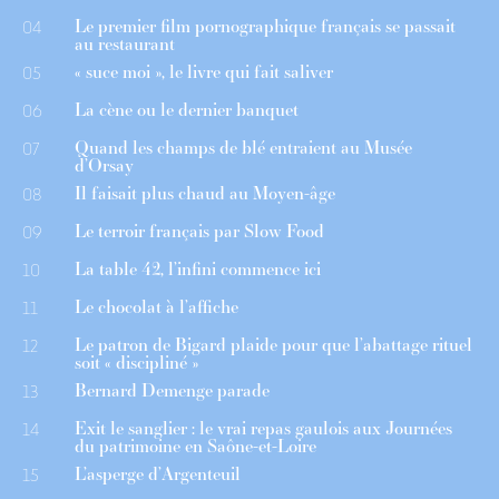
Le premier film pornographique français se passait
04
au restaurant
« suce moi », le livre qui fait saliver
05
La cène ou le dernier banquet
06
Quand les champs de blé entraient au Musée
07
d’Orsay
Il faisait plus chaud au Moyen-âge
08
Le terroir français par Slow Food
09
La table 42, l’infini commence ici
10
Le chocolat à l’affiche
11
Le patron de Bigard plaide pour que l’abattage rituel
12
soit « discipliné »
Bernard Demenge parade
13
Exit le sanglier : le vrai repas gaulois aux Journées
14
du patrimoine en Saône-et-Loire
L’asperge d’Argenteuil
15