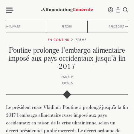
SUIVANT
RETOUR
PRÉCÉDENT
EN CONTINU
BRÈVE
Poutine prolonge l’embargo alimentaire
imposé aux pays occidentaux jusqu’à fin
2017
PAR
AFP
30.06.16
Le président russe Vladimir Poutine a prolongé jusqu’à la fin
2017 l’embargo alimentaire russe imposé aux pays
occidentaux en raison de la crise ukrainienne, selon un
décret présidentiel publié mercredi. Le décret ordonne de