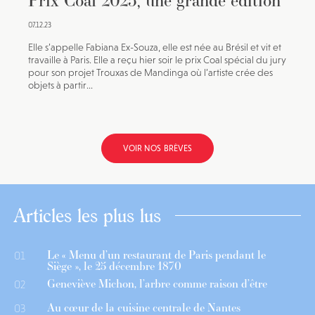
Prix Coal 2023, une grande édition
07.12.23
Elle s’appelle Fabiana Ex-Souza, elle est née au Brésil et vit et
travaille à Paris. Elle a reçu hier soir le prix Coal spécial du jury
pour son projet Trouxas de Mandinga où l’artiste crée des
objets à partir...
VOIR NOS BRÈVES
Articles les plus lus
Le « Menu d’un restaurant de Paris pendant le
01
Siège », le 25 décembre 1870
Geneviève Michon, l’arbre comme raison d’être
02
Au cœur de la cuisine centrale de Nantes
03