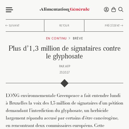
SUIVANT
RETOUR
PRÉCÉDENT
EN CONTINU
BRÈVE
Plus d’1,3 million de signataires contre
le glyphosate
PAR
AFP
23.10.17
L’ONG environnementale Greenpeace a fait entendre lundi
à Bruxelles la voix des 1,3 million de signataires d’un pétition
demandant l’interdiction du glyphosate, un herbicide
largement répandu accusé par certains d’être cancérogène,
en rencontrant deux commissaires européens. Cette