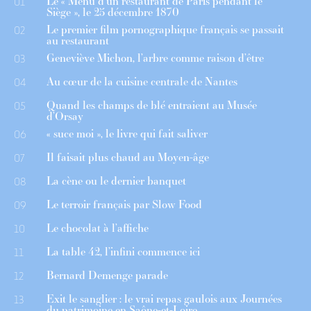
Le « Menu d’un restaurant de Paris pendant le
01
Siège », le 25 décembre 1870
Le premier film pornographique français se passait
02
au restaurant
Geneviève Michon, l’arbre comme raison d’être
03
Au cœur de la cuisine centrale de Nantes
04
Quand les champs de blé entraient au Musée
05
d’Orsay
« suce moi », le livre qui fait saliver
06
Il faisait plus chaud au Moyen-âge
07
La cène ou le dernier banquet
08
Le terroir français par Slow Food
09
Le chocolat à l’affiche
10
La table 42, l’infini commence ici
11
Bernard Demenge parade
12
Exit le sanglier : le vrai repas gaulois aux Journées
13
du patrimoine en Saône-et-Loire