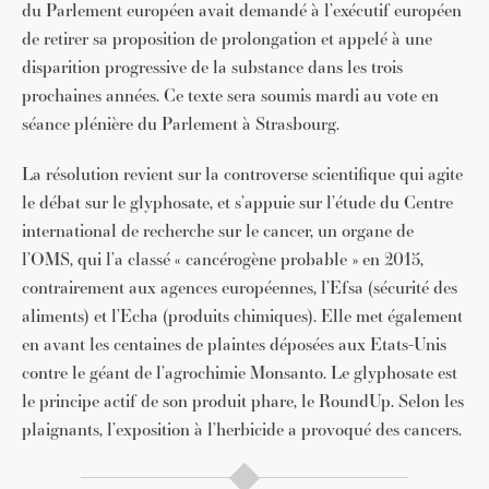
du Parlement européen avait demandé à l’exécutif européen
de retirer sa proposition de prolongation et appelé à une
disparition progressive de la substance dans les trois
prochaines années. Ce texte sera soumis mardi au vote en
séance plénière du Parlement à Strasbourg.
La résolution revient sur la controverse scientifique qui agite
le débat sur le glyphosate, et s’appuie sur l’étude du Centre
international de recherche sur le cancer, un organe de
l’OMS, qui l’a classé « cancérogène probable » en 2015,
contrairement aux agences européennes, l’Efsa (sécurité des
aliments) et l’Echa (produits chimiques). Elle met également
en avant les centaines de plaintes déposées aux Etats-Unis
contre le géant de l’agrochimie Monsanto. Le glyphosate est
le principe actif de son produit phare, le RoundUp. Selon les
plaignants, l’exposition à l’herbicide a provoqué des cancers.