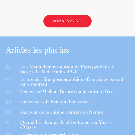
VOIR NOS BRÈVES
Articles les plus lus
Le « Menu d’un restaurant de Paris pendant le
01
Siège », le 25 décembre 1870
Le premier film pornographique français se passait
02
au restaurant
Geneviève Michon, l’arbre comme raison d’être
03
« suce moi », le livre qui fait saliver
04
Au cœur de la cuisine centrale de Nantes
05
Quand les champs de blé entraient au Musée
06
d’Orsay
La cène ou le dernier banquet
07