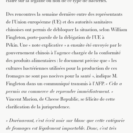
claire sur la légalité ou non de ce type de bactéries.
Des rencontres la semaine dernière entre des représentants
de l’Union européenne (UE) et des autorités sanitaires
chinoises ont permis de débloquer la situation, selon William
Fingleton, porte-parole de la délégation de l’UE à
Pékin. Une « note explicative » a ensuite été envoyée par le
gouvernement chinois à l’agence chargée de la conformité
des produits alimentaires : le document précise que « les
cultures bactériennes utilisées pour la production de ces
fromages ne sont pas nocives pour la santé », indique M.
Fingleton dans un communiqué transmis à l’AFP.
« Cela a
permis au commerce de reprendre immédiatement. »
Vincent Marion, de Cheese Republic, se félicite de cette
clarification de la jurisprudence.
« Dorénavant, c’est écrit noir sur blanc que cette catégorie
de fromages est légalement importable. Donc, c’est très