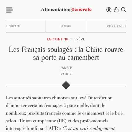
SUIVANT
RETOUR
PRÉCÉDENT
EN CONTINU
BRÈVE
Les Français soulagés : la Chine rouvre
sa porte au camembert
PAR
AFP
23.10.17
Les autorités sanitaires chinoises ont levé l’interdiction
d’importer certains fromages à pâte molle, dont de
nombreux produits français comme le camembert et le brie,
selon l’Union européenne (UE) et des professionnels
interrogés lundi par l’AFP.
« C’est un vrai soulagement.