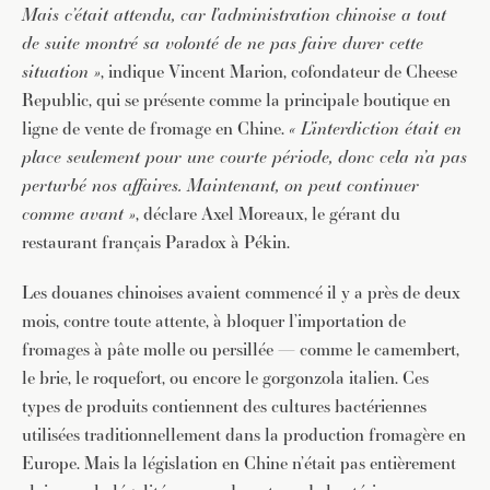
Mais c’était attendu, car l’administration chinoise a tout
de suite montré sa volonté de ne pas faire durer cette
situation »
, indique Vincent Marion, cofondateur de Cheese
Republic, qui se présente comme la principale boutique en
ligne de vente de fromage en Chine.
« L’interdiction était en
place seulement pour une courte période, donc cela n’a pas
perturbé nos affaires. Maintenant, on peut continuer
comme avant »
, déclare Axel Moreaux, le gérant du
restaurant français Paradox à Pékin.
Les douanes chinoises avaient commencé il y a près de deux
mois, contre toute attente, à bloquer l’importation de
fromages à pâte molle ou persillée — comme le camembert,
le brie, le roquefort, ou encore le gorgonzola italien. Ces
types de produits contiennent des cultures bactériennes
utilisées traditionnellement dans la production fromagère en
Europe. Mais la législation en Chine n’était pas entièrement