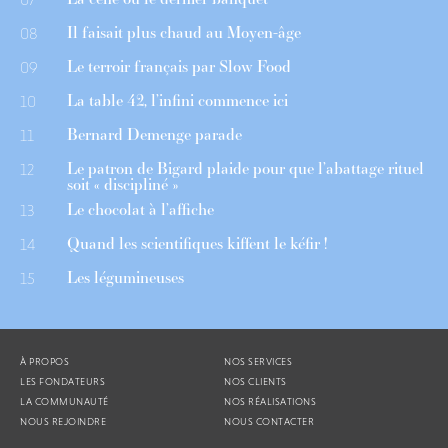
Il faisait plus chaud au Moyen-âge
08
Le terroir français par Slow Food
09
La table 42, l’infini commence ici
10
Bernard Demenge parade
11
Le patron de Bigard plaide pour que l’abattage rituel
12
soit « discipliné »
Le chocolat à l’affiche
13
Quand les scientifiques kiffent le kéfir !
14
Les légumineuses
15
À PROPOS
NOS SERVICES
LES FONDATEURS
NOS CLIENTS
LA COMMUNAUTÉ
NOS RÉALISATIONS
NOUS REJOINDRE
NOUS CONTACTER