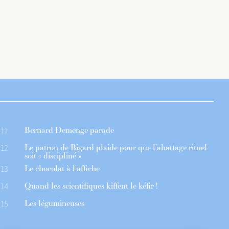
Bernard Demenge parade
11
Le patron de Bigard plaide pour que l’abattage rituel
12
soit « discipliné »
Le chocolat à l’affiche
13
Quand les scientifiques kiffent le kéfir !
14
Les légumineuses
15