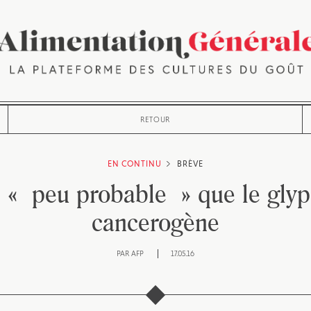
RETOUR
EN CONTINU
BRÈVE
: « peu probable » que le glyp
cancerogène
PAR
AFP
17.05.16