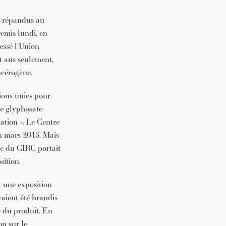
us répandus au
emis lundi, en
essé l’Union
t ans seulement,
ncérogène.
ions unies pour
le glyphosate
ation ». Le Centre
en mars 2015. Mais
de du CIRC portait
sition.
à une exposition
vaient été brandis
e du produit. En
on sur le