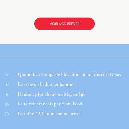
VOIR NOS BRÈVES
Quand les champs de blé entraient au Musée d’Orsay
06
La cène ou le dernier banquet
07
Il faisait plus chaud au Moyen-âge
08
Le terroir français par Slow Food
09
La table 42, l’infini commence ici
10