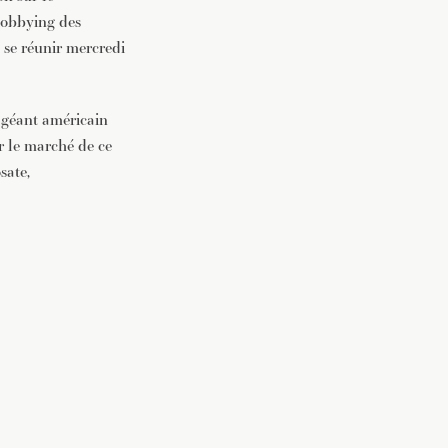
lobbying des
t se réunir mercredi
 géant américain
r le marché de ce
sate,