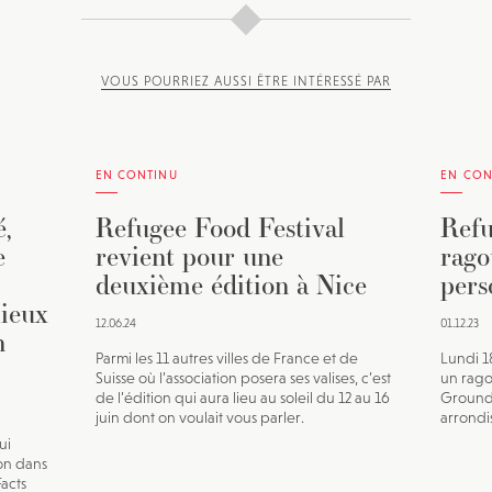
VOUS POURRIEZ AUSSI ÊTRE INTÉRESSÉ PAR
EN CONTINU
EN CON
,
Refugee Food Festival
Refu
e
revient pour une
rago
deuxième édition à Nice
pers
lieux
12.06.24
01.12.23
n
Parmi les 11 autres villes de France et de
Lundi 
Suisse où l’association posera ses valises, c’est
un rago
de l’édition qui aura lieu au soleil du 12 au 16
Ground 
juin dont on voulait vous parler.
arrondi
ui
on dans
Facts