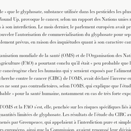
le » que le glyphosate, substance utilisée dans les pesticides les pl
und Up, provoque le cancer, selon un rapport des Nations unies r
 à son interdiction. Le mois dernier, le parlement européen avait pr
uveler l’autorisation de commercialisation du glyphosate pour sep
ialement prévus, en raison des inquiétudes quant à son caractère ca
anisation mondiale de la santé (OMS) et de l’Organisation des Nat
’agriculture (FAO) a pourtant conclu qu’il était « peu probable que 
 cancérogène chez les humains qui y seraient exposés par l’aliment
echerche contre le cancer (CIRC) de l’OMS, avait déclaré l’inverse 
es ne sont pas contradictoires, selon l’OMS, qui explique que l’étu
obable » pour la santé humaine, notamment en cas de très forte expo
’OMS et la FAO s’est, elle, penchée sur les risques spécifiques liés 
quantités limitées de glyphosate. Les résultats de l’étude du CIRC a
 menés par Greenpeace, qui appelaient à l’interdiction pure et simpl
urs européens, ainsi que la Commission, avaient repoussé leur décisi