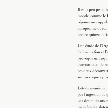
Il est « peu probab
monde, comme le Ro
réponse aux appels
européenne de reno
contre quinze init
Une étude de l’Org
l’alimentation et l
provoque un risque
international de r
ces deux découvert
sur un risque « pr
L’étude menée par l
par l’ingestion de 
par des militants,
mars, les législate