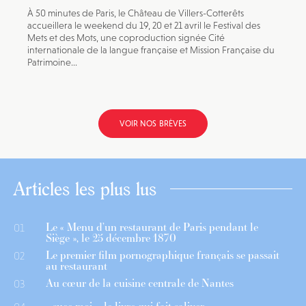
À 50 minutes de Paris, le Château de Villers-Cotterêts
accueillera le weekend du 19, 20 et 21 avril le Festival des
Mets et des Mots, une coproduction signée Cité
internationale de la langue française et Mission Française du
Patrimoine...
VOIR NOS BRÈVES
Articles les plus lus
Le « Menu d’un restaurant de Paris pendant le
01
Siège », le 25 décembre 1870
Le premier film pornographique français se passait
02
au restaurant
Au cœur de la cuisine centrale de Nantes
03