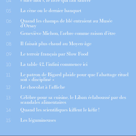
« suce moi », le livre qui fait saliver
04
La cène ou le dernier banquet
05
Quand les champs de blé entraient au Musée
06
d’Orsay
Geneviève Michon, l’arbre comme raison d’être
07
Il faisait plus chaud au Moyen-âge
08
Le terroir français par Slow Food
09
La table 42, l’infini commence ici
10
Le patron de Bigard plaide pour que l’abattage rituel
11
soit « discipliné »
Le chocolat à l’affiche
12
Célèbre pour sa cuisine, le Liban éclaboussé par des
13
scandales alimentaires
Quand les scientifiques kiffent le kéfir !
14
Les légumineuses
15