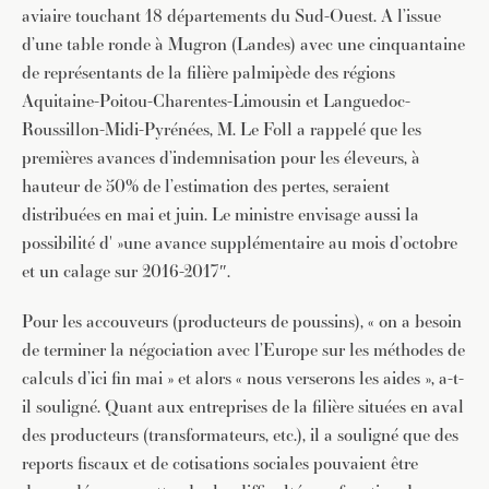
aviaire touchant 18 départements du Sud-Ouest. A l’issue
d’une table ronde à Mugron (Landes) avec une cinquantaine
de représentants de la filière palmipède des régions
Aquitaine-Poitou-Charentes-Limousin et Languedoc-
Roussillon-Midi-Pyrénées, M. Le Foll a rappelé que les
premières avances d’indemnisation pour les éleveurs, à
hauteur de 50% de l’estimation des pertes, seraient
distribuées en mai et juin. Le ministre envisage aussi la
possibilité d' »une avance supplémentaire au mois d’octobre
et un calage sur 2016-2017″.
Pour les accouveurs (producteurs de poussins), « on a besoin
de terminer la négociation avec l’Europe sur les méthodes de
calculs d’ici fin mai » et alors « nous verserons les aides », a-t-
il souligné. Quant aux entreprises de la filière situées en aval
des producteurs (transformateurs, etc.), il a souligné que des
reports fiscaux et de cotisations sociales pouvaient être