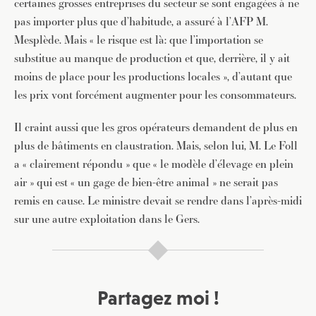
certaines grosses entreprises du secteur se sont engagées à ne
pas importer plus que d’habitude, a assuré à l’AFP M.
Mesplède. Mais « le risque est là: que l’importation se
substitue au manque de production et que, derrière, il y ait
moins de place pour les productions locales », d’autant que
les prix vont forcément augmenter pour les consommateurs.
Il craint aussi que les gros opérateurs demandent de plus en
plus de bâtiments en claustration. Mais, selon lui, M. Le Foll
a « clairement répondu » que « le modèle d’élevage en plein
air » qui est « un gage de bien-être animal » ne serait pas
remis en cause. Le ministre devait se rendre dans l’après-midi
sur une autre exploitation dans le Gers.
JE M'INSCRIS À LA NEWSLETTER
Pour recevoir toutes les deux semaines notre lettre
d’info avec une sélection d’articles …
Partagez moi !