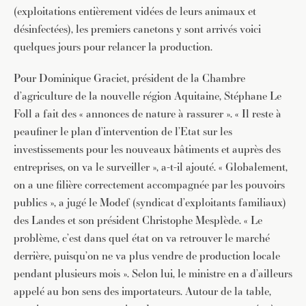
(exploitations entièrement vidées de leurs animaux et
désinfectées), les premiers canetons y sont arrivés voici
quelques jours pour relancer la production.
Pour Dominique Graciet, président de la Chambre
d’agriculture de la nouvelle région Aquitaine, Stéphane Le
Foll a fait des « annonces de nature à rassurer ». « Il reste à
peaufiner le plan d’intervention de l’Etat sur les
investissements pour les nouveaux bâtiments et auprès des
entreprises, on va le surveiller », a-t-il ajouté. « Globalement,
on a une filière correctement accompagnée par les pouvoirs
publics », a jugé le Modef (syndicat d’exploitants familiaux)
des Landes et son président Christophe Mesplède. « Le
problème, c’est dans quel état on va retrouver le marché
derrière, puisqu’on ne va plus vendre de production locale
pendant plusieurs mois ». Selon lui, le ministre en a d’ailleurs
appelé au bon sens des importateurs. Autour de la table,