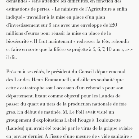
demandés « sans attendre les difficultés, en fonction des
estimations de pertes. » Le ministre de l’Agriculture a enfin
indiqué « travailler à la mise en place d’un plan
d’investissement sur 5 ans avec une enveloppe de 220
millions d’euros pour réussir la mise en place de la
biosécurité ». Il faut maintenant « redresser la tête, rebondir
et faire en sorte que la filière se projette à 5, 6, 7, 10 ans », a-t-
il dit.
Présent à ses côtés, le président du Conseil départemental
des Landes, Henri Emmanuelli, a d’ailleurs souhaité que
cette « catastrophe soit l’occasion d’un rebond » pour son
département, fixant comme objectif pour les Landes de
passer du quart au tiers de la production nationale de foie
gras. En début de matinée, M. Le Foll avait visité un
groupement d’exploitations Label Rouge à Toulouzette
(Landes) qui avait été touché par le virus de la grippe aviaire
en janvier dernier. A l’issue d’une mesure de « vide sanitaire »