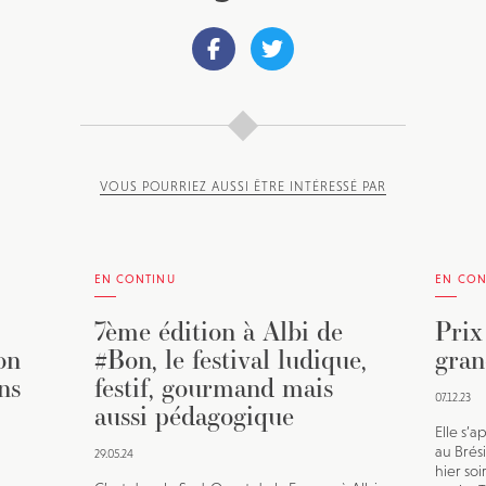
VOUS POURRIEZ AUSSI ÊTRE INTÉRESSÉ PAR
EN CONTINU
EN CON
7ème édition à Albi de
Prix
on
#Bon, le festival ludique,
gran
ns
festif, gourmand mais
07.12.23
aussi pédagogique
Elle s’a
au Brésil
29.05.24
hier soi