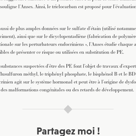
souligne l’Anses. Ainsi, le triclocarban est proposé pour l’évaluatio
ussi de plus amples données sur le sulfate d’étain (utilisé notamm
ciment), ainsi que sur le dicyclopentadiène (fabrication de polymèr
ationale sur les perturbateurs endocriniens », l’Anses étudie chaque 
bles de présenter ce risque ou utilisées en substitution de PE.
ubstances suspectées d’être des PE font l’objet de travaux d’experti
riflusulfuron méthyl, le triphényl phosphate, le bisphénol B et le B
rinien agit sur le système hormonal et peut être à l’origine de dys
é, des malformations congénitales ou des retards de développement.
Partagez moi !