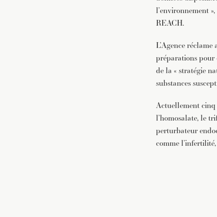
l’environnement », 
REACH.
L’Agence réclame a
préparations pour 
de la « stratégie n
substances suscepti
Actuellement cinq s
l’homosalate, le t
perturbateur endoc
comme l’infertilit