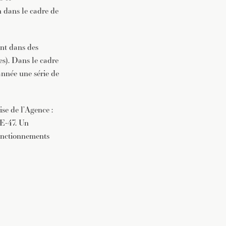
n dans le cadre de
ent dans des
es). Dans le cadre
année une série de
se de l’Agence :
DE-47. Un
fonctionnements