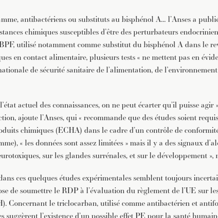
amme, antibactériens ou substituts au bisphénol A… l’Anses a publié
stances chimiques susceptibles d’être des perturbateurs endocrinien
PF, utilisé notamment comme substitut du bisphénol A dans le re
es en contact alimentaire, plusieurs tests « ne mettent pas en évide
ationale de sécurité sanitaire de l’alimentation, de l’environnement
état actuel des connaissances, on ne peut écarter qu’il puisse agir 
ction, ajoute l’Anses, qui « recommande que des études soient requi
oduits chimiques (ECHA) dans le cadre d’un contrôle de conformit
mme), « les données sont assez limitées » mais il y a des signaux d’al
neurotoxiques, sur les glandes surrénales, et sur le développement », 
s dans ces quelques études expérimentales semblent toujours incertai
ose de soumettre le RDP à l’évaluation du règlement de l’UE sur le
 Concernant le triclocarban, utilisé comme antibactérien et antifo
s suggèrent l’existence d’un possible effet PE pour la santé humain