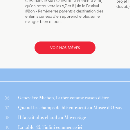
C’est dans le Sud-Ouest de la France, à Albi,
projet 
qu’on retrouvera les 6,7 et 8 juin le Festival
des obje
#Bon - Ramène tes parents à destination des
enfants curieux d’en apprendre plus sur le
manger bien et bon.
VOIR NOS BRÈVES
Geneviève Michon, l’arbre comme raison d’être
06
Quand les champs de blé entraient au Musée d’Orsay
07
Il faisait plus chaud au Moyen-âge
08
La table 42, l’infini commence ici
09