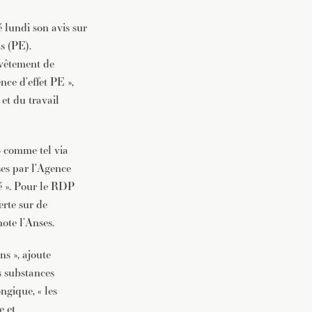
 lundi son avis sur
s (PE).
vêtement de
nce d’effet PE »,
 et du travail
» comme tel via
ses par l’Agence
é ». Pour le RDP
erte sur de
note l’Anses.
ns », ajoute
s substances
ngique, « les
e et