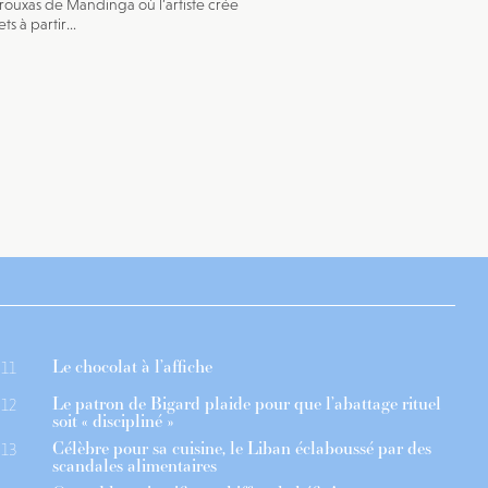
Trouxas de Mandinga où l’artiste crée
ts à partir...
Le chocolat à l’affiche
11
Le patron de Bigard plaide pour que l’abattage rituel
12
soit « discipliné »
Célèbre pour sa cuisine, le Liban éclaboussé par des
13
scandales alimentaires