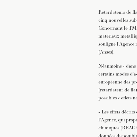
Retardateurs de fl
cinq nouvelles sub
Concernant le TMB
matériaux métalliqu
souligne l’Agence n
(Anses).
Néanmoins « dans l’
certains modes d’a
européenne des pr
(retardateur de fla
possibles « effets 
« Les effets décrit
l’Agence, qui prop
chimiques (REACH).
données disponible