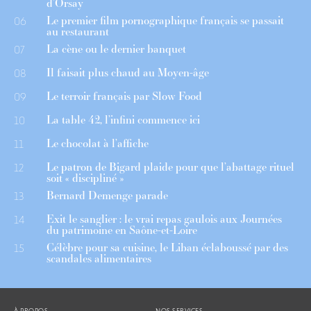
d’Orsay
Le premier film pornographique français se passait
06
au restaurant
La cène ou le dernier banquet
07
Il faisait plus chaud au Moyen-âge
08
Le terroir français par Slow Food
09
La table 42, l’infini commence ici
10
Le chocolat à l’affiche
11
Le patron de Bigard plaide pour que l’abattage rituel
12
soit « discipliné »
Bernard Demenge parade
13
Exit le sanglier : le vrai repas gaulois aux Journées
14
du patrimoine en Saône-et-Loire
Célèbre pour sa cuisine, le Liban éclaboussé par des
15
scandales alimentaires
À PROPOS
NOS SERVICES