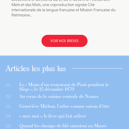
Mets et des Mots, une coproduction signée Cité
internationale de la langue française et Mission Française du
Patrimoine...
VOIR NOS BRÈVES
Articles les plus lus
Le « Menu d’un restaurant de Paris pendant le
01
Siège », le 25 décembre 1870
Au cœur de la cuisine centrale de Nantes
02
Geneviève Michon, l’arbre comme raison d’être
03
« suce moi », le livre qui fait saliver
04
Quand les champs de blé entraient au Musée
05