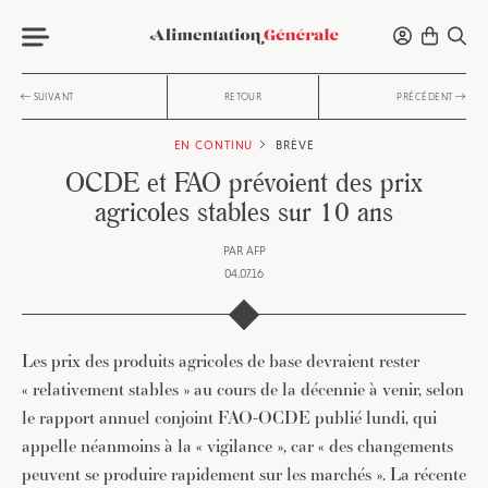
SUIVANT
RETOUR
PRÉCÉDENT
EN CONTINU
BRÈVE
OCDE et FAO prévoient des prix
agricoles stables sur 10 ans
PAR
AFP
04.07.16
Les prix des produits agricoles de base devraient rester
« relativement stables » au cours de la décennie à venir, selon
le rapport annuel conjoint FAO-OCDE publié lundi, qui
appelle néanmoins à la « vigilance », car « des changements
peuvent se produire rapidement sur les marchés ». La récente