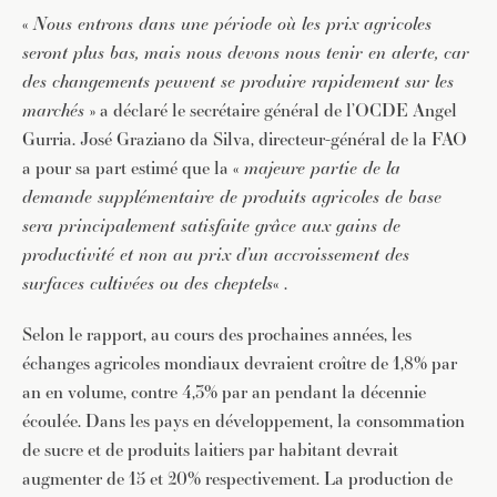
«
Nous entrons dans une période où les prix agricoles
seront plus bas, mais nous devons nous tenir en alerte, car
des changements peuvent se produire rapidement sur les
marchés
» a déclaré le secrétaire général de l’OCDE Angel
Gurria. José Graziano da Silva, directeur-général de la FAO
a pour sa part estimé que la «
majeure partie de la
demande supplémentaire de produits agricoles de base
sera principalement satisfaite grâce aux gains de
productivité et non au prix d’un accroissement des
surfaces cultivées ou des cheptels
« .
Selon le rapport, au cours des prochaines années, les
échanges agricoles mondiaux devraient croître de 1,8% par
an en volume, contre 4,3% par an pendant la décennie
écoulée. Dans les pays en développement, la consommation
de sucre et de produits laitiers par habitant devrait
augmenter de 15 et 20% respectivement. La production de