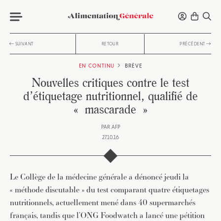
SUIVANT
RETOUR
PRÉCÉDENT
EN CONTINU
BRÈVE
Nouvelles critiques contre le test
d’étiquetage nutritionnel, qualifié de
« mascarade »
PAR
AFP
27.10.16
Le Collège de la médecine générale a dénoncé jeudi la
« méthode discutable » du test comparant quatre étiquetages
nutritionnels, actuellement mené dans 40 supermarchés
français, tandis que l’ONG Foodwatch a lancé une pétition