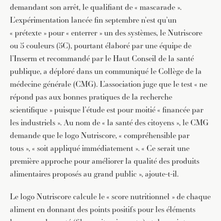
demandant son arrêt, le qualifiant de « mascarade ».
L’expérimentation lancée fin septembre n’est qu’un
« prétexte » pour « enterrer » un des systèmes, le Nutriscore
ou 5 couleurs (5C), pourtant élaboré par une équipe de
l’Inserm et recommandé par le Haut Conseil de la santé
publique, a déploré dans un communiqué le Collège de la
médecine générale (CMG). L’association juge que le test « ne
répond pas aux bonnes pratiques de la recherche
scientifique » puisque l’étude est pour moitié « financée par
les industriels ». Au nom de « la santé des citoyens », le CMG
demande que le logo Nutriscore, « compréhensible par
tous », « soit appliqué immédiatement ». « Ce serait une
première approche pour améliorer la qualité des produits
alimentaires proposés au grand public », ajoute-t-il.
Le logo Nutriscore calcule le « score nutritionnel » de chaque
aliment en donnant des points positifs pour les éléments