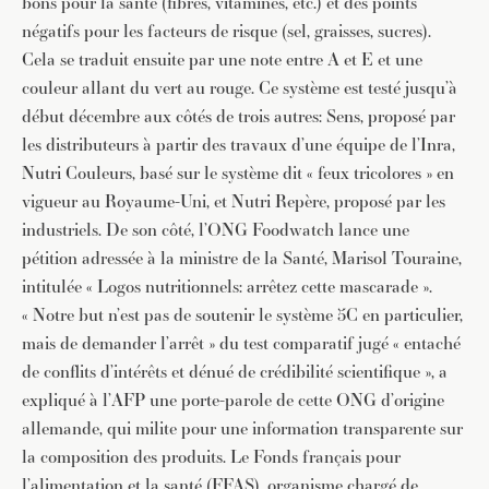
bons pour la santé (fibres, vitamines, etc.) et des points
négatifs pour les facteurs de risque (sel, graisses, sucres).
Cela se traduit ensuite par une note entre A et E et une
couleur allant du vert au rouge. Ce système est testé jusqu’à
début décembre aux côtés de trois autres: Sens, proposé par
les distributeurs à partir des travaux d’une équipe de l’Inra,
Nutri Couleurs, basé sur le système dit « feux tricolores » en
vigueur au Royaume-Uni, et Nutri Repère, proposé par les
industriels. De son côté, l’ONG Foodwatch lance une
pétition adressée à la ministre de la Santé, Marisol Touraine,
intitulée « Logos nutritionnels: arrêtez cette mascarade ».
« Notre but n’est pas de soutenir le système 5C en particulier,
mais de demander l’arrêt » du test comparatif jugé « entaché
de conflits d’intérêts et dénué de crédibilité scientifique », a
expliqué à l’AFP une porte-parole de cette ONG d’origine
allemande, qui milite pour une information transparente sur
la composition des produits. Le Fonds français pour
l’alimentation et la santé (FFAS), organisme chargé de