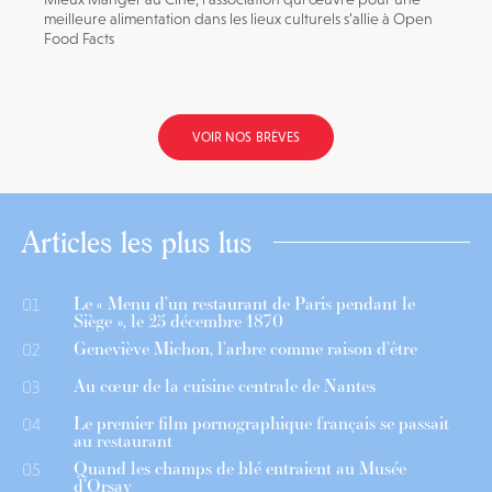
meilleure alimentation dans les lieux culturels s’allie à Open
Food Facts
VOIR NOS BRÈVES
Articles les plus lus
Le « Menu d’un restaurant de Paris pendant le
01
Siège », le 25 décembre 1870
Geneviève Michon, l’arbre comme raison d’être
02
Au cœur de la cuisine centrale de Nantes
03
Le premier film pornographique français se passait
04
au restaurant
Quand les champs de blé entraient au Musée
05
d’Orsay