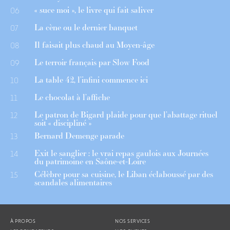
« suce moi », le livre qui fait saliver
06
La cène ou le dernier banquet
07
Il faisait plus chaud au Moyen-âge
08
Le terroir français par Slow Food
09
La table 42, l’infini commence ici
10
Le chocolat à l’affiche
11
Le patron de Bigard plaide pour que l’abattage rituel
12
soit « discipliné »
Bernard Demenge parade
13
Exit le sanglier : le vrai repas gaulois aux Journées
14
du patrimoine en Saône-et-Loire
Célèbre pour sa cuisine, le Liban éclaboussé par des
15
scandales alimentaires
À PROPOS
NOS SERVICES