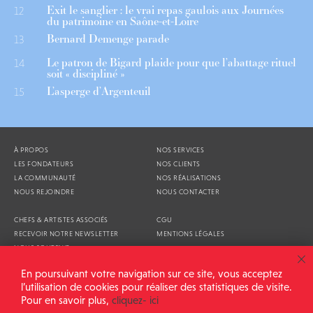
Exit le sanglier : le vrai repas gaulois aux Journées
12
du patrimoine en Saône-et-Loire
Bernard Demenge parade
13
Le patron de Bigard plaide pour que l’abattage rituel
14
soit « discipliné »
L’asperge d’Argenteuil
15
À PROPOS
NOS SERVICES
LES FONDATEURS
NOS CLIENTS
LA COMMUNAUTÉ
NOS RÉALISATIONS
NOUS REJOINDRE
NOUS CONTACTER
CHEFS & ARTISTES ASSOCIÉS
CGU
RECEVOIR NOTRE NEWSLETTER
MENTIONS LÉGALES
NOUS SOUTENIR
AGENDA
En poursuivant votre navigation sur ce site, vous acceptez
l’utilisation de cookies pour réaliser des statistiques de visite.
Pour en savoir plus,
cliquez- ici
ALIMENTATION GÉNÉRALE © 2026