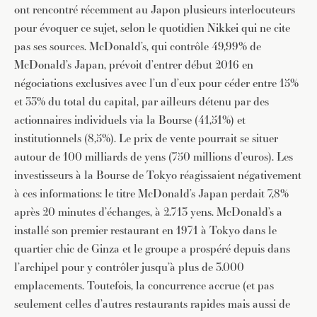
ont rencontré récemment au Japon plusieurs interlocuteurs
pour évoquer ce sujet, selon le quotidien Nikkei qui ne cite
pas ses sources. McDonald’s, qui contrôle 49,99% de
McDonald’s Japan, prévoit d’entrer début 2016 en
négociations exclusives avec l’un d’eux pour céder entre 15%
et 33% du total du capital, par ailleurs détenu par des
actionnaires individuels via la Bourse (41,51%) et
institutionnels (8,5%). Le prix de vente pourrait se situer
autour de 100 milliards de yens (750 millions d’euros). Les
investisseurs à la Bourse de Tokyo réagissaient négativement
à ces informations: le titre McDonald’s Japan perdait 7,8%
après 20 minutes d’échanges, à 2.713 yens. McDonald’s a
installé son premier restaurant en 1971 à Tokyo dans le
quartier chic de Ginza et le groupe a prospéré depuis dans
l’archipel pour y contrôler jusqu’à plus de 3.000
emplacements. Toutefois, la concurrence accrue (et pas
seulement celles d’autres restaurants rapides mais aussi de