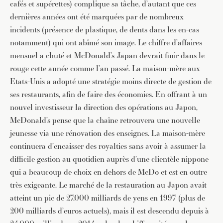
cafés et supérettes) complique sa tâche, d’autant que ces
dernières années ont été marquées par de nombreux
incidents (présence de plastique, de dents dans les en-cas
notamment) qui ont abîmé son image. Le chiffre d’affaires
mensuel a chuté et McDonald’s Japan devrait finir dans le
rouge cette année comme l’an passé. La maison-mère aux
Etats-Unis a adopté une stratégie moins directe de gestion de
ses restaurants, afin de faire des économies. En offrant à un
nouvel investisseur la direction des opérations au Japon,
McDonald’s pense que la chaîne retrouvera une nouvelle
jeunesse via une rénovation des enseignes. La maison-mère
continuera d’encaisser des royalties sans avoir à assumer la
difficile gestion au quotidien auprès d’une clientèle nippone
qui a beaucoup de choix en dehors de McDo et est en outre
très exigeante. Le marché de la restauration au Japon avait
atteint un pic de 27.000 milliards de yens en 1997 (plus de
200 milliards d’euros actuels), mais il est descendu depuis à