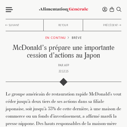
SUIVANT
RETOUR
PRÉCÉDENT
EN CONTINU
BRÈVE
McDonald’s prépare une importante
cession d’actions au Japon
PAR
AFP
22.12.15
Le groupe américain de restauration rapide McDonald’s veut
céder jusqu’à deux tiers de ses actions dans sa filiale
japonaise, soit jusqu’à 33% de cette dernière, à une maison de
commerce ou un fonds d’investissement, a affirmé mardi la
presse nippone. Des hauts responsables de la maison-mère