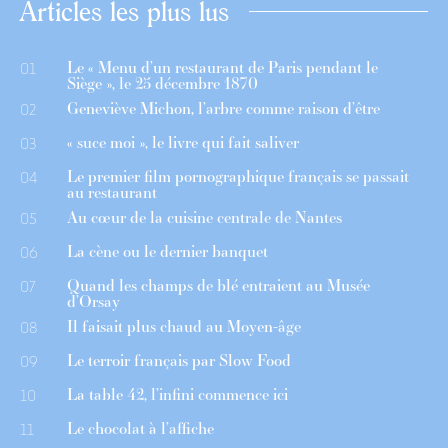
Articles les plus lus
Le « Menu d’un restaurant de Paris pendant le
01
Siège », le 25 décembre 1870
Geneviève Michon, l’arbre comme raison d’être
02
« suce moi », le livre qui fait saliver
03
Le premier film pornographique français se passait
04
au restaurant
Au cœur de la cuisine centrale de Nantes
05
La cène ou le dernier banquet
06
Quand les champs de blé entraient au Musée
07
d’Orsay
Il faisait plus chaud au Moyen-âge
08
Le terroir français par Slow Food
09
La table 42, l’infini commence ici
10
Le chocolat à l’affiche
11