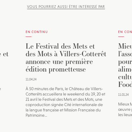
VOUS POURRIEZ AUSSI ÊTRE INTÉRESSÉ PAR
EN CONTINU
EN CON
Le Festival des Mets et
Mieu
 et
des Mots à Villers-Cotterêt
l’as
annonce une première
pour
édition prometteuse
alim
cult
11.04.24
Food
e
À 50 minutes de Paris, le Château de Villers-
Cotterêts accueillera le weekend du 19, 20 et
11.01.24
21 avril le Festival des Mets et des Mots, une
Mieux M
coproduction signée Cité internationale de
œuvre p
la langue française et Mission Française du
les lieu
Patrimoine...