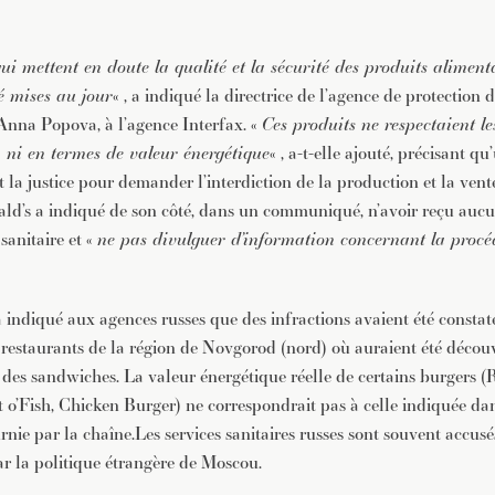
ui mettent en doute la qualité et la sécurité des produits aliment
é mises au jour
« , a indiqué la directrice de l’agence de protectio
nna Popova, à l’agence Interfax. «
Ces produits ne respectaient l
, ni en termes de valeur énergétique
« , a-t-elle ajouté, précisant q
 la justice pour demander l’interdiction de la production et la vent
d’s a indiqué de son côté, dans un communiqué, n’avoir reçu aucun
sanitaire et «
ne pas divulguer d’information concernant la procé
indiqué aux agences russes que des infractions avaient été constaté
 restaurants de la région de Novgorod (nord) où auraient été découv
 des sandwiches. La valeur énergétique réelle de certains burgers (
t o’Fish, Chicken Burger) ne correspondrait pas à celle indiquée da
nie par la chaîne.Les services sanitaires russes sont souvent accus
ar la politique étrangère de Moscou.