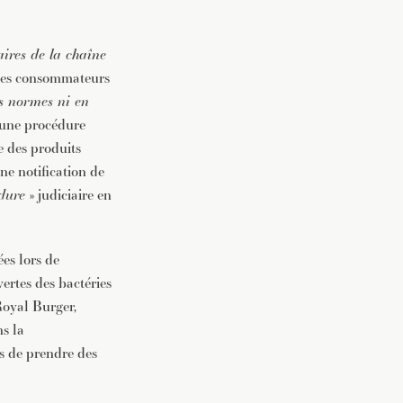
aires de la chaîne
n des consommateurs
es normes ni en
u’une procédure
e des produits
e notification de
dure
» judiciaire en
es lors de
ertes des bactéries
Royal Burger,
ns la
és de prendre des