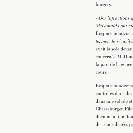
burgers.
«
Des infractions q
McDonald’s ont ét
Rospotrebnadzor, A
termes de sécurité
avait lancée devant
concernés. McDonal
la part de l’agence 
cours.
Rospotrebnadzor a 
contrôles dans des
dans une salade et
Cheeseburger, File
documentation four
décisions dictées p