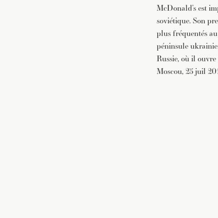
McDonald’s est imp
soviétique. Son pre
plus fréquentés au
péninsule ukrainie
Russie, où il ouvr
Moscou, 25 juil 2