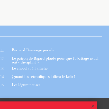
Bernard Demenge parade
11
Le patron de Bigard plaide pour que l’abattage rituel
12
soit « discipliné »
Le chocolat à l’affiche
13
Quand les scientifiques kiffent le kéfir !
14
Les légumineuses
15