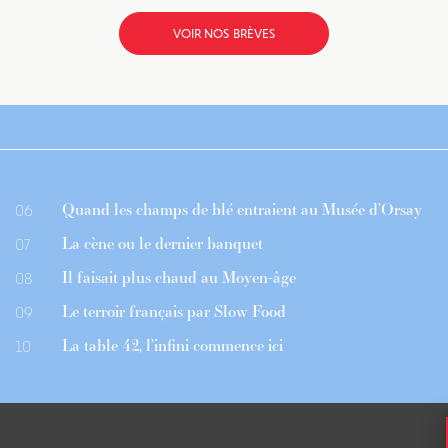
VOIR NOS BRÈVES
Quand les champs de blé entraient au Musée d’Orsay
06
La cène ou le dernier banquet
07
Il faisait plus chaud au Moyen-âge
08
Le terroir français par Slow Food
09
La table 42, l’infini commence ici
10