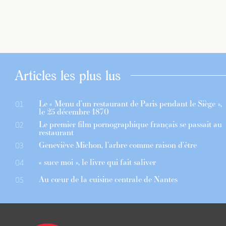
Articles les plus lus
Le « Menu d’un restaurant de Paris pendant le Siège »,
01
le 25 décembre 1870
Le premier film pornographique français se passait au
02
restaurant
Geneviève Michon, l’arbre comme raison d’être
03
« suce moi », le livre qui fait saliver
04
Au cœur de la cuisine centrale de Nantes
05