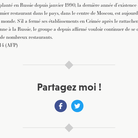
lanté en Russie depuis janvier 1990, la dernière année d’existence
mier restaurant dans le pays, dans le centre de Moscou, est aujourd’
 monde. S’il a fermé ses établissements en Crimée après le rattache
nne à la Russie, le groupe a depuis affirmé vouloir continuer de se
e de nombreux restaurants.
014 (AFP)
Partagez moi !