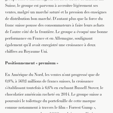
Suisse, le groupe est parvenu à accroître légèrement ses
ventes, malgré un marché saturé et la pression des enseignes
de distribution bon marché. D’autant plus que la force du
franc suisse pousse des consommateurs à faire leurs achats
de l’autre côté de la frontière. Le groupe a évoqué une bonne
performance en France et en Allemagne, soulignant
également qu’il avait enregistré une croissance à deux
chiffres au Royaume Uni.
Positionnement « premium »
En Amérique du Nord, les ventes n’ont progressé que de
0,8%, à 569,1 millions de francs suisses, la croissance
s’établissant toutefois à 6,6% en excluant Russell Stover, le
chocolatier américain racheté en 2014. Le groupe suisse a
poursuivi le toilettage du portefeuille de cette marque
connue notamment à travers le film « Forrest Gump »,