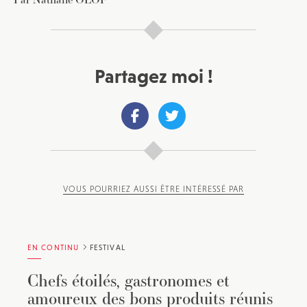
JE M'INSCRIS À LA NEWSLETTER
Pour recevoir toutes les deux semaines notre lettre
d’info avec une sélection d’articles …
Partagez moi !
VOUS POURRIEZ AUSSI ÊTRE INTÉRESSÉ PAR
EN CONTINU
FESTIVAL
Chefs étoilés, gastronomes et
amoureux des bons produits réunis