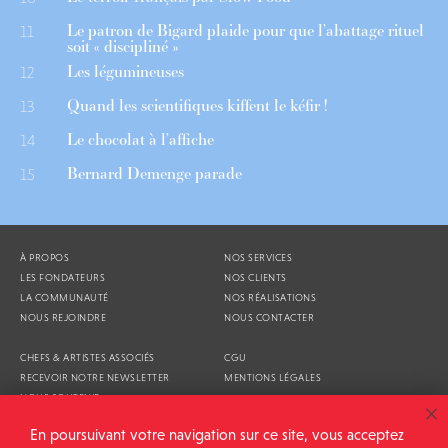
Le patron de Bigard plaide pour que l’abattage rituel
11
soit « discipliné »
Les légumineuses
12
Quand les scientifiques kiffent le kéfir !
13
Le chocolat à l’affiche
14
Bernard Demenge parade
15
À PROPOS
NOS SERVICES
LES FONDATEURS
NOS CLIENTS
LA COMMUNAUTÉ
NOS RÉALISATIONS
NOUS REJOINDRE
NOUS CONTACTER
CHEFS & ARTISTES ASSOCIÉS
CGU
RECEVOIR NOTRE NEWSLETTER
MENTIONS LÉGALES
NOUS SOUTENIR
AGENDA
En poursuivant votre navigation sur ce site, vous acceptez