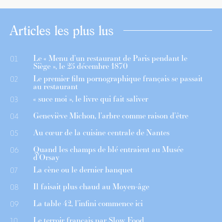
Articles les plus lus
Le « Menu d’un restaurant de Paris pendant le
01
Siège », le 25 décembre 1870
Le premier film pornographique français se passait
02
au restaurant
« suce moi », le livre qui fait saliver
03
Geneviève Michon, l’arbre comme raison d’être
04
Au cœur de la cuisine centrale de Nantes
05
Quand les champs de blé entraient au Musée
06
d’Orsay
La cène ou le dernier banquet
07
Il faisait plus chaud au Moyen-âge
08
La table 42, l’infini commence ici
09
Le terroir français par Slow Food
10