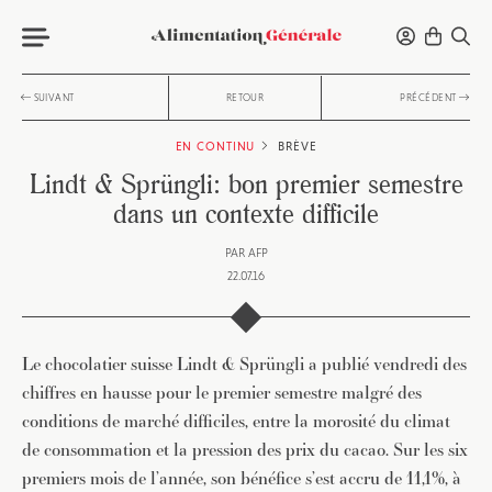
SUIVANT
RETOUR
PRÉCÉDENT
EN CONTINU
BRÈVE
Lindt & Sprüngli: bon premier semestre
dans un contexte difficile
PAR
AFP
22.07.16
Le chocolatier suisse Lindt & Sprüngli a publié vendredi des
chiffres en hausse pour le premier semestre malgré des
conditions de marché difficiles, entre la morosité du climat
de consommation et la pression des prix du cacao. Sur les six
premiers mois de l’année, son bénéfice s’est accru de 11,1%, à