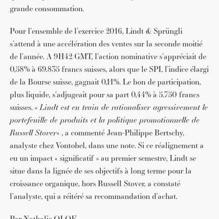
grande consommation.
Pour l’ensemble de l’exercice 2016, Lindt & Sprüngli
s’attend à une accélération des ventes sur la seconde moitié
de l’année. A 9H42 GMT, l’action nominative s’appréciait de
0,58% à 69.835 francs suisses, alors que le SPI, l’indice élargi
de la Bourse suisse, gagnait 0,11%. Le bon de participation,
plus liquide, s’adjugeait pour sa part 0,44% à 5.750 francs
suisses. «
Lindt est en train de rationaliser agressivement le
portefeuille de produits et la politique promotionnelle de
Russell Stover
« , a commenté Jean-Philippe Bertschy,
analyste chez Vontobel, dans une note. Si ce réalignement a
eu un impact « significatif » au premier semestre, Lindt se
situe dans la lignée de ses objectifs à long terme pour la
croissance organique, hors Russell Stover, a constaté
l’analyste, qui a réitéré sa recommandation d’achat.
Par Nathalie OLOF