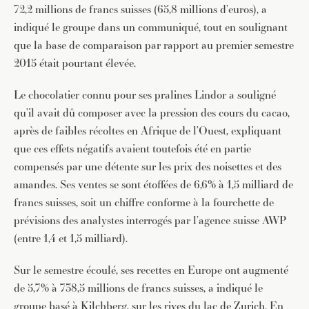
72,2 millions de francs suisses (65,8 millions d’euros), a
indiqué le groupe dans un communiqué, tout en soulignant
que la base de comparaison par rapport au premier semestre
2015 était pourtant élevée.
Le chocolatier connu pour ses pralines Lindor a souligné
qu’il avait dû composer avec la pression des cours du cacao,
après de faibles récoltes en Afrique de l’Ouest, expliquant
que ces effets négatifs avaient toutefois été en partie
compensés par une détente sur les prix des noisettes et des
amandes. Ses ventes se sont étoffées de 6,6% à 1,5 milliard de
francs suisses, soit un chiffre conforme à la fourchette de
prévisions des analystes interrogés par l’agence suisse AWP
(entre 1,4 et 1,5 milliard).
Sur le semestre écoulé, ses recettes en Europe ont augmenté
de 5,7% à 738,5 millions de francs suisses, a indiqué le
groupe basé à Kilchberg, sur les rives du lac de Zurich. En