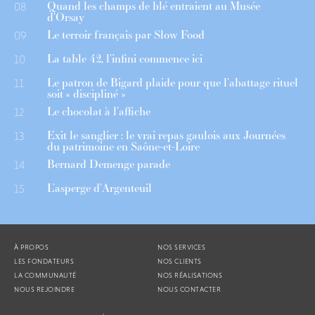
Quand les champs de blé entraient au Musée
08
d’Orsay
Le terroir français par Slow Food
09
La table 42, l’infini commence ici
10
Le patron de Bigard plaide pour que l’abattage rituel
11
soit « discipliné »
Le chocolat à l’affiche
12
Exit le sanglier : le vrai repas gaulois aux Journées
13
du patrimoine en Saône-et-Loire
Bernard Demenge parade
14
L’asperge d’Argenteuil
15
À PROPOS
NOS SERVICES
LES FONDATEURS
NOS CLIENTS
LA COMMUNAUTÉ
NOS RÉALISATIONS
NOUS REJOINDRE
NOUS CONTACTER