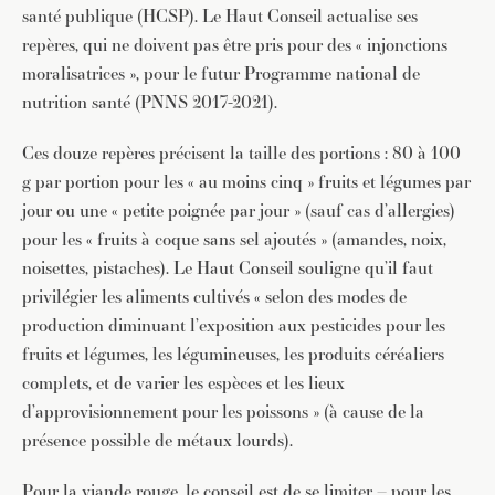
santé publique (HCSP). Le Haut Conseil actualise ses
repères, qui ne doivent pas être pris pour des « injonctions
moralisatrices », pour le futur Programme national de
nutrition santé (PNNS 2017-2021).
Ces douze repères précisent la taille des portions : 80 à 100
g par portion pour les « au moins cinq » fruits et légumes par
jour ou une « petite poignée par jour » (sauf cas d’allergies)
pour les « fruits à coque sans sel ajoutés » (amandes, noix,
noisettes, pistaches). Le Haut Conseil souligne qu’il faut
privilégier les aliments cultivés « selon des modes de
production diminuant l’exposition aux pesticides pour les
fruits et légumes, les légumineuses, les produits céréaliers
complets, et de varier les espèces et les lieux
d’approvisionnement pour les poissons » (à cause de la
présence possible de métaux lourds).
Pour la viande rouge, le conseil est de se limiter – pour les