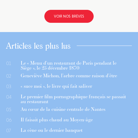
VOIR NOS BRÈVES
Articles les plus lus
Le « Menu d’un restaurant de Paris pendant le
01
Siège », le 25 décembre 1870
Geneviève Michon, l’arbre comme raison d’être
02
« suce moi », le livre qui fait saliver
03
Le premier film pornographique français se passait
04
au restaurant
Au cœur de la cuisine centrale de Nantes
05
Il faisait plus chaud au Moyen-âge
06
La cène ou le dernier banquet
07