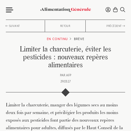
SUIVANT
RETOUR
PRÉCÉDENT
EN CONTINU
BRÈVE
Limiter la charcuterie, éviter les
pesticides : nouveaux repères
alimentaires
PAR
AFP
29.03.17
Limiter la charcuterie, manger des légumes secs au moins
deux fois par semaine, et privilégier les produits les moins
exposés aux pesticides font partie des nouveaux repères
alimentaires pour adultes, diffusés par le Haut Conseil de la