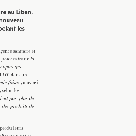
re au Liban,
 nouveau
elant les
gence sanitaire et
 pour ralentir la
omiques qui
 HRW, dans un
voir faim
« , a averti
 selon les
ient pas, plus de
u des produits de
perdu leurs
lles peuvent se