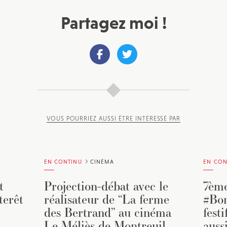
Partagez moi !
VOUS POURRIEZ AUSSI ÊTRE INTÉRESSÉ PAR
EN CONTINU
CINÉMA
EN CON
t
Projection-débat avec le
7ème
terêt
réalisateur de “La ferme
#Bon
des Bertrand” au cinéma
fest
Le Méliès de Montreuil
auss