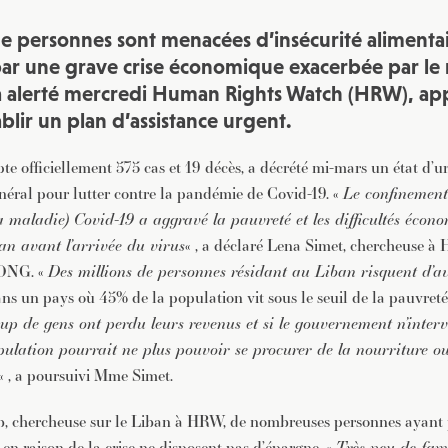
de personnes sont menacées d’insécurité alimentai
par une grave crise économique exacerbée par le
a alerté mercredi Human Rights Watch (HRW), app
ablir un plan d’assistance urgent.
e officiellement 575 cas et 19 décès, a décrété mi-mars un état d’ur
éral pour lutter contre la pandémie de Covid-19. «
Le confinement
 maladie) Covid-19 a aggravé la pauvreté et les difficultés écon
an avant l’arrivée du virus
« , a déclaré Lena Simet, chercheuse à
’ONG. «
Des millions de personnes résidant au Liban risquent d’a
s un pays où 45% de la population vit sous le seuil de la pauvreté,
p de gens ont perdu leurs revenus et si le gouvernement n’interv
pulation pourrait ne plus pouvoir se procurer de la nourriture o
« , a poursuivi Mme Simet.
, chercheuse sur le Liban à HRW, de nombreuses personnes ayant 
en raison de la crise ne disposent pas d’épargne. «
Très peu de fami