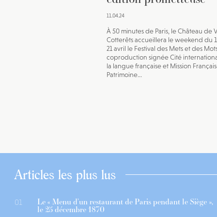
11.04.24
À 50 minutes de Paris, le Château de Vi
Cotterêts accueillera le weekend du 19
21 avril le Festival des Mets et des Mot
coproduction signée Cité internation
la langue française et Mission Françai
Patrimoine...
Articles les plus lus
Le « Menu d’un restaurant de Paris pendant le Siège »,
01
le 25 décembre 1870