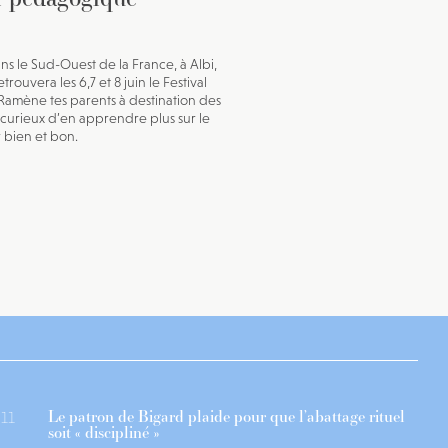
ans le Sud-Ouest de la France, à Albi,
trouvera les 6,7 et 8 juin le Festival
Ramène tes parents à destination des
 curieux d’en apprendre plus sur le
bien et bon.
Le patron de Bigard plaide pour que l’abattage rituel
11
soit « discipliné »