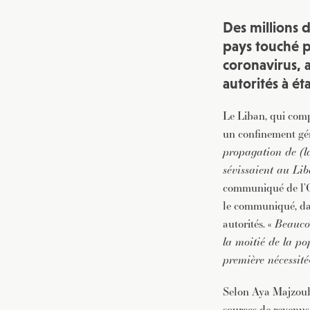
Des millions 
pays touché 
coronavirus, 
autorités à ét
Le Liban, qui compt
un confinement gén
propagation de (la
sévissaient au Lib
communiqué de l
le communiqué, dan
autorités. «
Beaucou
la moitié de la po
première nécessité
Selon Aya Majzoub
sources de revenus 