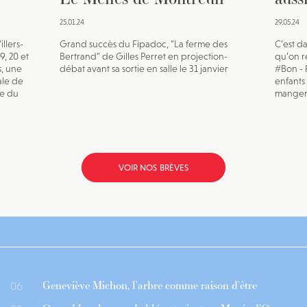
25.01.24
29.05.24
llers-
Grand succès du Fipadoc, "La ferme des
C’est d
, 20 et
Bertrand" de Gilles Perret en projection-
qu’on re
s, une
débat avant sa sortie en salle le 31 janvier
#Bon - 
ale de
enfants
se du
manger 
VOIR NOS BRÈVES
Geneviève Michon, l’arbre comme raison d’être
06