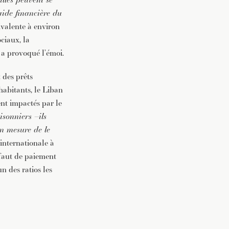
ide financière du
ivalente à environ
ciaux, la
 a provoqué l’émoi.
 des prêts
habitants, le Liban
ment impactés par le
isonniers –ils
 en mesure de le
 internationale à
faut de paiement
n des ratios les