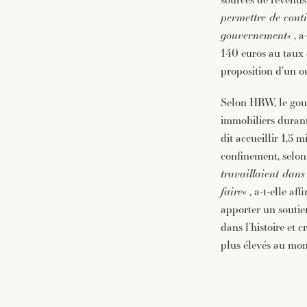
permettre de cont
gouvernement
« , 
140 euros au taux 
proposition d’un o
Selon HRW, le gouv
immobiliers durant
dit accueillir 1,5 
confinement, selo
travaillaient dans 
faire
« , a-t-elle a
apporter un soutie
dans l’histoire et 
plus élevés au mon