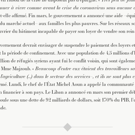
inuer à vivre comme avant la crise du coronavirus sans aucune a
a-t-elle affirmé. Fin mars, le gouvernement a annoncé une aide –équ
du marché actuel– aux familles les plus pauvres. Sur les réseaux so
uvrier du bâtiment incapable de payer son loyer de vendre son rein
ernement devrait envisager de suspendre le paiement des loyers et
 la période de confinement. Avec une population de 4,5 millions d’
million de réfugiés syriens ayant fui le conflit voisin, qui sont égale
n Mme Majzoub. «
Beaucoup d’entre eux étaient des travailleurs sa
l’agriculture (…) dans le secteur des services–, et ils ne sont plus
ffirmé. Lundi, le chef de l’État Michel Aoun a appelé la communauté
n financier à son pays. Le Liban a annoncé en mars son premier dé
croule sous une dette de 92 milliards de dollars, soit 170% du PIB, l’u
de.