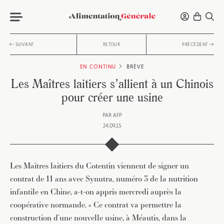
SUIVANT
RETOUR
PRÉCÉDENT
EN CONTINU
BRÈVE
Les Maîtres laitiers s’allient à un Chinois
pour créer une usine
PAR
AFP
24.09.15
Les Maîtres laitiers du Cotentin viennent de signer un
contrat de 11 ans avec Synutra, numéro 3 de la nutrition
infantile en Chine, a-t-on appris mercredi auprès la
coopérative normande. « Ce contrat va permettre la
construction d’une nouvelle usine, à Méautis, dans la