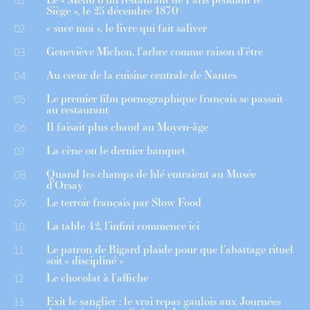
01
Siège », le 25 décembre 1870
« suce moi », le livre qui fait saliver
02
Geneviève Michon, l’arbre comme raison d’être
03
Au cœur de la cuisine centrale de Nantes
04
Le premier film pornographique français se passait
05
au restaurant
Il faisait plus chaud au Moyen-âge
06
La cène ou le dernier banquet
07
Quand les champs de blé entraient au Musée
08
d’Orsay
Le terroir français par Slow Food
09
La table 42, l’infini commence ici
10
Le patron de Bigard plaide pour que l’abattage rituel
11
soit « discipliné »
Le chocolat à l’affiche
12
Exit le sanglier : le vrai repas gaulois aux Journées
13