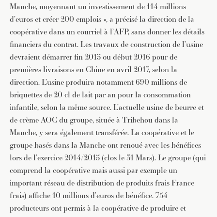
Manche, moyennant un investissement de 114 millions
d’euros et créer 200 emplois », a précisé la direction de la
coopérative dans un courriel à l’AFP, sans donner les détails
financiers du contrat. Les travaux de construction de l’usine
devraient démarrer fin 2015 ou début 2016 pour de
premières livraisons en Chine en avril 2017, selon la
direction. L’usine produira notamment 690 millions de
briquettes de 20 cl de lait par an pour la consommation
infantile, selon la même source. L’actuelle usine de beurre et
de crème AOC du groupe, située à Tribehou dans la
Manche, y sera également transférée. La coopérative et le
groupe basés dans la Manche ont renoué avec les bénéfices
lors de l’exercice 2014/2015 (clos le 31 Mars). Le groupe (qui
comprend la coopérative mais aussi par exemple un
important réseau de distribution de produits frais France
frais) affiche 10 millions d’euros de bénéfice. 754
producteurs ont permis à la coopérative de produire et