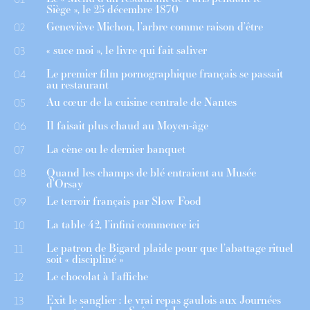
Siège », le 25 décembre 1870
Geneviève Michon, l’arbre comme raison d’être
02
« suce moi », le livre qui fait saliver
03
Le premier film pornographique français se passait
04
au restaurant
Au cœur de la cuisine centrale de Nantes
05
Il faisait plus chaud au Moyen-âge
06
La cène ou le dernier banquet
07
Quand les champs de blé entraient au Musée
08
d’Orsay
Le terroir français par Slow Food
09
La table 42, l’infini commence ici
10
Le patron de Bigard plaide pour que l’abattage rituel
11
soit « discipliné »
Le chocolat à l’affiche
12
Exit le sanglier : le vrai repas gaulois aux Journées
13