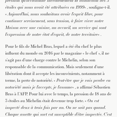
pression qu’occasionne inévitablement la distinction des 3
étoiles qui nous avait été attribuées en 1999
« , souligne-t-il.
«
Aujourd’hui, nous souhaitons avoir l’esprit libre, pour
continuer sereinement, sans tension, à faire vivre notre
Maison avec une cuisine, un accueil, un service qui sont
l’expression de notre état d’esprit, de notre territoire
« .
Pour le fils de Michel Bras, lequel a été élu chef le plus
influent du monde en 2016 par le magazine « le chef », il ne
s’agit pas d’une charge contre le Michelin, selon son
responsable de la communication. Mais seulement d’une
libération dont il accepte les inconvénients, notamment à
terme, la perte de notoriété. «
Peut-être que je vais perdre en
notoriété mais je l’accepte, je l’assume
« , a affirmé Sébastien
Bras à l’AFP. Pour lui avec le temps, la pression de 18 ans de
3 étoiles au Michelin était devenue trop forte. «
On est
inspecté deux à trois fois par an. On ne sait pas quand.
Chaque assette qui sort est susceptible d’être inspectée. C’est