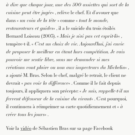
à dire que chaque jour, une des 500 assiettes qui sort de la
cuisine peut être jugée
« , relève le chef. Et d’avouer que
dans «
un coin de la tête
» comme «
tout le monde,
restaurateurs et guides
« , il a le suicide du trois étoilés
Bernard Loiseau (2003). «
Mais je n’ai pas cet esprit-là
« ,
tempère-t-il. «
C’est un choix de vie. Aujourd’hui, j’ai envie
de proposer le meilleur en étant hors compétition. Je vais
pouvoir me sentir libre, sans me demander si mes
créations vont plaire ou non aux inspecteurs du Michelin
« ,
a ajouté M. Bras. Selon le chef, malgré le retrait, le client ne
devrait «
pas voir la différence
« . Comme il le fait depuis
toujours, il appliquera son précepte: «
Je suis, rappelle-t-il un
fervent défenseur de la cuisine du vivant
« . C’est pourquoi,
il continuera à réimprimer sa carte quotidiennement et «
à
créer tous les jours
« .
Voir la
vidéo
de Sébastien Bras sur sa page Facebook