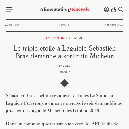
SUIVANT
RETOUR
PRÉCÉDENT
EN CONTINU
BRÈVE
Le triple étoilé à Laguiole Sébastien
Bras demande à sortir du Michelin
PAR
AFP
20.09.17
Sébastien Bras, chef du restaurant 3 étoiles Le Suquet à
Laguiole (Aveyron), a annoncé mercredi avoir demandé à ne
plus figurer au guide Michelin dès l’édition 2018.
Dans un communiqué transmis mercredi à l’AFP, le fils de