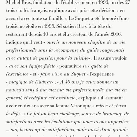
Michel Bras, fondateur de l’établissement en 1992, un des 27
trois étoilés français, explique avoir pris cette décision « en
accord avec toute sa famille ». Le Suquet a été honoré d’une
troisième étoile en 1999. Sébastien Bras, à la tête du
restaurant depuis 10 ans et élu créateur de l’année 2016,
indique qu’il veut «
ouvrir un nouveau chapitre de sa vie
professionnelle sans la récompense du guide rouge, mais
avec autant de passion pour la cuisine
« . Il assure vouloir
«
avec son équipe fidèle
» poursuivre sa «
quête de
l’excellence
» et «
faire vivre au Suquet
» l’expérience
«
magique de l’Aubrac
« . «
A 46 ans je veux donner un
nouveau sens à ma vie: ma vie professionnelle, ma vie en
général, et redéfinir cet essentiel
« , explique-t-il, estimant
avoir en dix ans avec sa femme Véronique «
relevé et réussi
le défi
« . «
Ce fut un beau challenge, source de beaucoup de
satisfactions avec les évolutions que nous avons apportées
… oui, beaucoup de satisfactions, mais aussi d’une grande