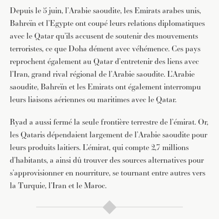
Depuis le 5 juin, l’Arabie saoudite, les Emirats arabes unis,
Bahreïn et l’Egypte ont coupé leurs relations diplomatiques
avec le Qatar qu’ils accusent de soutenir des mouvements
terroristes, ce que Doha dément avec véhémence. Ces pays
reprochent également au Qatar d’entretenir des liens avec
l’Iran, grand rival régional de l’Arabie saoudite. L’Arabie
saoudite, Bahreïn et les Emirats ont également interrompu
leurs liaisons aériennes ou maritimes avec le Qatar.
Ryad a aussi fermé la seule frontière terrestre de l’émirat. Or,
les Qataris dépendaient largement de l’Arabie saoudite pour
leurs produits laitiers. L’émirat, qui compte 2,7 millions
d’habitants, a ainsi dû trouver des sources alternatives pour
s’approvisionner en nourriture, se tournant entre autres vers
la Turquie, l’Iran et le Maroc.