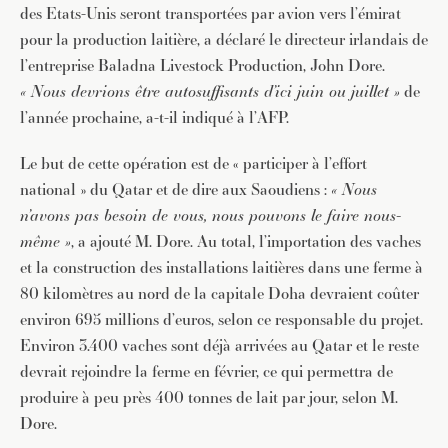
des Etats-Unis seront transportées par avion vers l’émirat
pour la production laitière, a déclaré le directeur irlandais de
l’entreprise Baladna Livestock Production, John Dore.
« Nous devrions être autosuffisants d’ici juin ou juillet »
de
l’année prochaine, a-t-il indiqué à l’AFP.
Le but de cette opération est de « participer à l’effort
national » du Qatar et de dire aux Saoudiens :
« Nous
n’avons pas besoin de vous, nous pouvons le faire nous-
même »
, a ajouté M. Dore. Au total, l’importation des vaches
et la construction des installations laitières dans une ferme à
80 kilomètres au nord de la capitale Doha devraient coûter
environ 695 millions d’euros, selon ce responsable du projet.
Environ 3.400 vaches sont déjà arrivées au Qatar et le reste
devrait rejoindre la ferme en février, ce qui permettra de
produire à peu près 400 tonnes de lait par jour, selon M.
Dore.