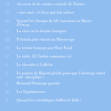
Au cœur de la cuisine centrale de Nantes
04
« suce moi », le livre qui fait saliver
05
Quand les champs de blé entraient au Musée
06
d’Orsay
La cène ou le dernier banquet
07
Il faisait plus chaud au Moyen-âge
08
Le terroir français par Slow Food
09
La table 42, l’infini commence ici
10
Le chocolat à l’affiche
11
Le patron de Bigard plaide pour que l’abattage rituel
12
soit « discipliné »
Bernard Demenge parade
13
Les légumineuses
14
Quand les scientifiques kiffent le kéfir !
15