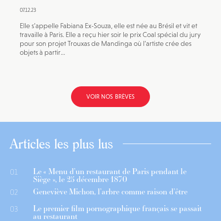
07.12.23
Elle s’appelle Fabiana Ex-Souza, elle est née au Brésil et vit et
travaille à Paris. Elle a reçu hier soir le prix Coal spécial du jury
pour son projet Trouxas de Mandinga où l’artiste crée des
objets à partir...
VOIR NOS BRÈVES
Articles les plus lus
Le « Menu d’un restaurant de Paris pendant le
01
Siège », le 25 décembre 1870
Geneviève Michon, l’arbre comme raison d’être
02
Le premier film pornographique français se passait
03
au restaurant