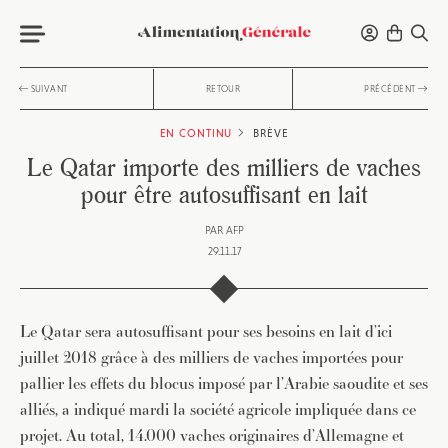
SUIVANT
RETOUR
PRÉCÉDENT
EN CONTINU
BRÈVE
Le Qatar importe des milliers de vaches
pour être autosuffisant en lait
PAR
AFP
29.11.17
Le Qatar sera autosuffisant pour ses besoins en lait d’ici
juillet 2018 grâce à des milliers de vaches importées pour
pallier les effets du blocus imposé par l’Arabie saoudite et ses
alliés, a indiqué mardi la société agricole impliquée dans ce
projet. Au total, 14.000 vaches originaires d’Allemagne et