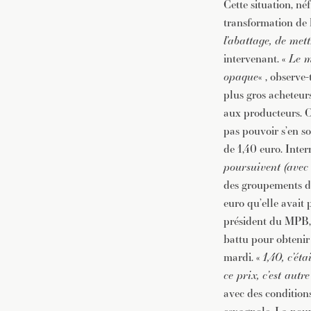
Cette situation, né
transformation de 
l’abattage, de mett
intervenant. «
Le m
opaque
« , observe
plus gros acheteurs
aux producteurs. C
pas pouvoir s’en s
de 1,40 euro. Inte
poursuivent (avec 
des groupements d
euro qu’elle avait
président du MPB, D
battu pour obtenir 
mardi. «
1,40, c’ét
ce prix, c’est autre
avec des condition