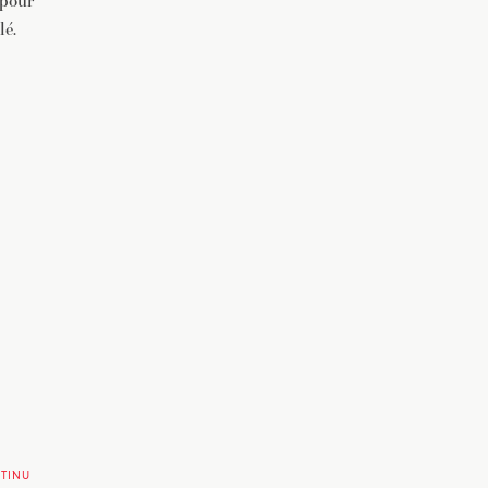
 pour
lé.
TINU