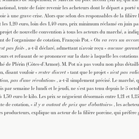
ational, tente de faire revenir les acheteurs dont le départ a porté
oie à une grave crise. Alors que selon des responsables de la filière 
 les 1,20 euro, loin des 1,40 euro, prix minimum réclamé en juin par
rojet de nouvelle convention à tous les acteurs du marché, a indi
nt de l’organisme de cotation, François Pot. «
On va vers un accord
’est pas fait
« , a-t-il déclaré, admettant n’avoir reçu «
aucune garant
cours et refusant de se prononcer sur la date à laquelle les cotation
é de Plérin (Côtes-d’Armor). M. Pot n’a pas voulu non plus détaill
n, disant vouloir «
rester discret
» tant que le projet «
n’est pas val
tion, pas d’une révolution
« , a-t-il simplement précisé. Le marché, q
is par semaine le lundi et le jeudi, ne s’est pas tenu depuis le 5 octo
 1,30 euro le kilo. Les prix se négocient désormais entre 1,21 et 1,25
te de cotation, «
il y a autant de prix que d’abattoirs
« , les achete
s producteurs, explique un acteur de la filière porcine, qui préfère