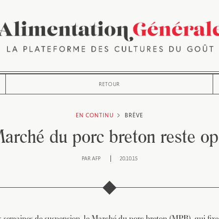
RETOUR
EN CONTINU
BRÈVE
arché du porc breton reste o
PAR
AFP
20.10.15
 semaines de suspension, le Marché du porc breton (MPB), qui fixe 