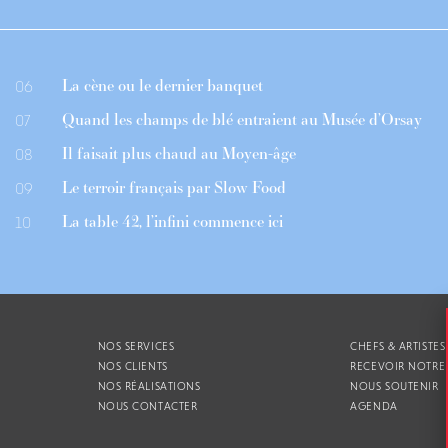
La cène ou le dernier banquet
06
Quand les champs de blé entraient au Musée d’Orsay
07
Il faisait plus chaud au Moyen-âge
08
Le terroir français par Slow Food
09
La table 42, l’infini commence ici
10
NOS SERVICES
CHEFS & ARTISTES
NOS CLIENTS
RECEVOIR NOTRE
NOS RÉALISATIONS
NOUS SOUTENIR
NOUS CONTACTER
AGENDA