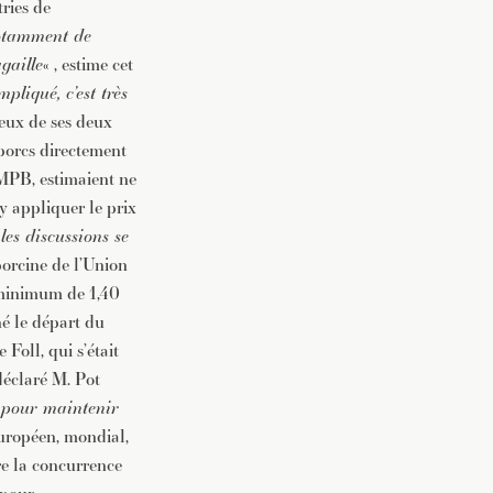
tries de
notamment de
agaille
« , estime cet
pliqué, c’est très
deux de ses deux
 porcs directement
MPB, estimaient ne
y appliquer le prix
«
les discussions se
porcine de l’Union
 minimum de 1,40
né le départ du
Foll, qui s’était
 déclaré M. Pot
t pour maintenir
uropéen, mondial,
re la concurrence