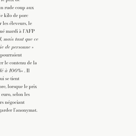
 un rude coup aux
le kilo de porc
 les éleveurs, le
qué mardi à l’AFP
, mais tant que ce
ie de personne
»
s pourraient
er le contenu de la
idé à 100%
« . Il
ui se tient
bre, lorsque le prix
 euro, selon les
urs négociant
 garder l’anonymat.