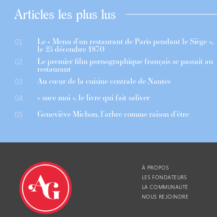
Articles les plus lus
Le « Menu d’un restaurant de Paris pendant le Siège »,
01
le 25 décembre 1870
Le premier film pornographique français se passait au
02
restaurant
Au cœur de la cuisine centrale de Nantes
03
« suce moi », le livre qui fait saliver
04
Geneviève Michon, l’arbre comme raison d’être
05
À PROPOS
LES FONDATEURS
LA COMMUNAUTÉ
NOUS REJOINDRE