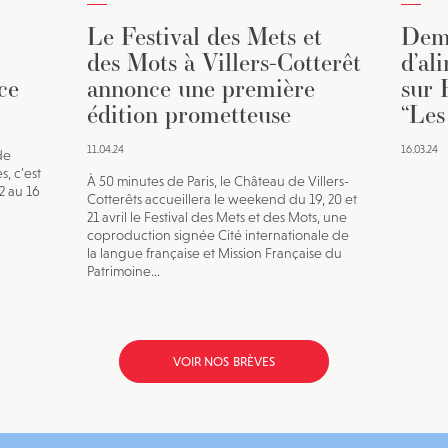
Le Festival des Mets et
Dema
des Mots à Villers-Cotterêt
d’al
ce
annonce une première
sur 
édition prometteuse
“Les
11.04.24
16.03.24
de
s, c’est
À 50 minutes de Paris, le Château de Villers-
12 au 16
Cotterêts accueillera le weekend du 19, 20 et
21 avril le Festival des Mets et des Mots, une
coproduction signée Cité internationale de
la langue française et Mission Française du
Patrimoine...
VOIR NOS BRÈVES