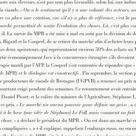
faste aux éleveurs, n’est pas non plus favorable, selon lui, aux indus
la viande. «
On a le sentiment qu’il y a une volonté des acteurs, 
re en place une cotation, car s’il n’y a plus de référence, c’est la p
arché permettait de sentir l’évolution des choses. Là, c’est plus com
-t-il. La survie du MPB a été mise à mal en août par la décision de 
, Bigard et la Cooperl, de se retirer du marché afin d’acheter leurs
es deux opérateurs, qui représentaient environ 30% des achats au 
ortir économiquement face à la concurrence étrangère s’ils devaient 
rrogée mardi par l’AFP, la Cooperl s’est contentée de répondre que 
le MPB) et le dialogue est constructif
« . Fin septembre, la section 
e producteurs de viande de Bretagne (UGPVB) a renoncé au prix
 pourtant exigé pendant des semaines. Ce retournement avait entraî
aniel Picart, et la colère du ministre de l’Agriculture, Stéphane Le 
ce prix. «
Le marché n’a aucun pouvoir pour définir un prix
« , a
ait à la base (une idée de Stéphane) Le Foll, mais comment on fai
 chose,
» a déclaré le président du MPB. « On est dans un marché e
s compliquées », a-t-il expliqué, rappelant l’embargo russe, ou enco