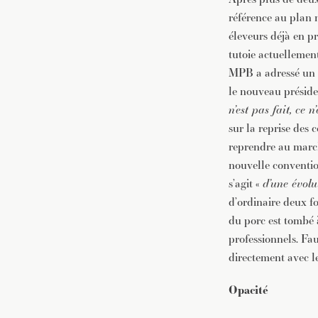
référence au plan n
éleveurs déjà en pr
tutoie actuellement
MPB a adressé un p
le nouveau préside
n’est pas fait, ce n
sur la reprise des 
reprendre au march
nouvelle conventio
s’agit «
d’une évolu
d’ordinaire deux fo
du porc est tombé à
professionnels. Fau
directement avec le
Opacité