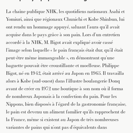
La chaîne publique NHK, les quotidiens nationaux Asahi et
Yomiuri, ainsi que régionaux Chunichi et Kobe Shinbun, lui
ont rendu un hommage appuyé, saluant l’aura qu’il avait
acquise dans le pays grâce à son pain. Lors d’un entretien
accordé à la NHK, M. Bigot avait expliqué avoir cassé
l’image selon laquelle « le pain français était dur, qu’il était
peut-être même immangeable », en démontrant qu’une
baguette pouvait être croustillante et moelleuse. Philippe
Bigot, né en 1942, était arrivé au Japon en 1965. Il travailla
alors à Kobe (sud-ouest) dans l’illustre boulangerie Donq
avant de créer en 1972 une boutique à son nom où il forma
de nombreux Japonais à la confection du pain. Pour les
Nippons, bien disposés à l’égard de la gastronomie française,
le pain est devenu un aliment familier qu’ils rapprochent de
la France, même si existent au Japon de très nombreuses
variantes de pains qui n’ont pas d’équivalents dans