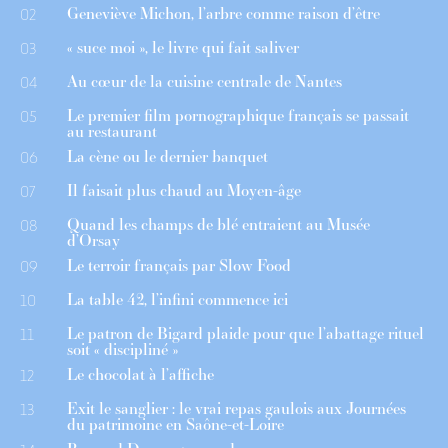
Geneviève Michon, l’arbre comme raison d’être
02
« suce moi », le livre qui fait saliver
03
Au cœur de la cuisine centrale de Nantes
04
Le premier film pornographique français se passait
05
au restaurant
La cène ou le dernier banquet
06
Il faisait plus chaud au Moyen-âge
07
Quand les champs de blé entraient au Musée
08
d’Orsay
Le terroir français par Slow Food
09
La table 42, l’infini commence ici
10
Le patron de Bigard plaide pour que l’abattage rituel
11
soit « discipliné »
Le chocolat à l’affiche
12
Exit le sanglier : le vrai repas gaulois aux Journées
13
du patrimoine en Saône-et-Loire