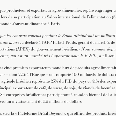
sque producteur et exportateur agro-alimentaire, espère engranger u
 lors de sa participation au Salon international de l’alimentation (
 monde s’ouvrant dimanche à Paris.
ue les contrats conclus pendant le Salon atteindront un milliard
hains mois
« , a déclaré à l’AFP Rafael Prado, gérant de marchés de
ortations (APEX) du gouvernement brésilien. «
Nous sommes depui
enne, qui est un marché très important pour le Brésil
« , a-t-il sou
 des cinq premiers exportateurs mondiaux de produits agroalimentair
anger – dont 22% à l’Europe – ont rapporté 100 milliards de dollars 
 agricole brésilien représente 23% du PIB du pays et 41% des expor
principal exportateur de café, de sucre, de soja, de viande de boeuf et
 84 entreprises brésiliennes participeront à ce salon biennal de l’a
vec un investissement de 3,5 millions de dollars.
sera la « Plateforme Brésil Beyond », qui offrira des produits brési