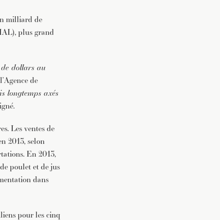
n milliard de
SIAL), plus grand
 de dollars au
 l’Agence de
s longtemps axés
ligné.
es. Les ventes de
en 2013, selon
tations. En 2013,
 de poulet et de jus
limentation dans
liens pour les cinq