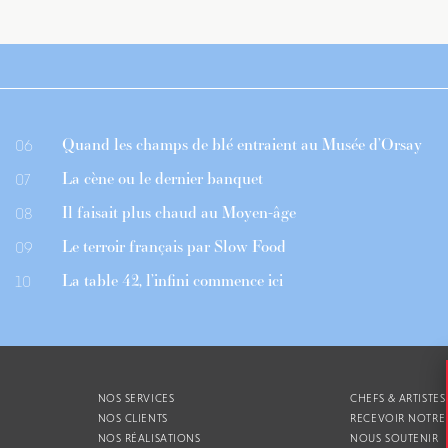
Quand les champs de blé entraient au Musée d’Orsay
06
La cène ou le dernier banquet
07
Il faisait plus chaud au Moyen-âge
08
Le terroir français par Slow Food
09
La table 42, l’infini commence ici
10
NOS SERVICES
CHEFS & ARTISTES
NOS CLIENTS
RECEVOIR NOTRE
NOS RÉALISATIONS
NOUS SOUTENIR