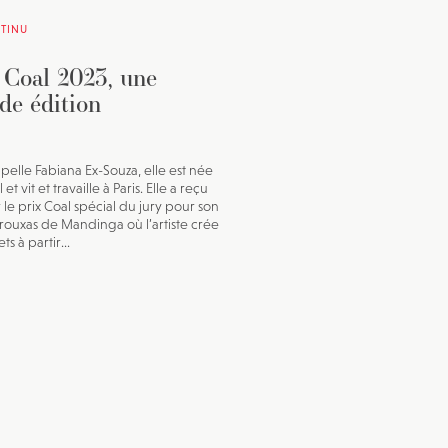
TINU
 Coal 2023, une
de édition
ppelle Fabiana Ex-Souza, elle est née
 et vit et travaille à Paris. Elle a reçu
r le prix Coal spécial du jury pour son
Trouxas de Mandinga où l’artiste crée
ts à partir...