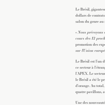
Le Brésil, gigante
dollars de contrats
salon du genre au
«
Nous prévoyons q
cours des 12 proc
promotion des exp
sur l’Union europé
Le Brésil est l’un
ce secteur à l’étr
l’APEX. Le secteur
le Brésil a été le 
d’orange. Au total,
quatre pavillons, a
Une des nouveautés 