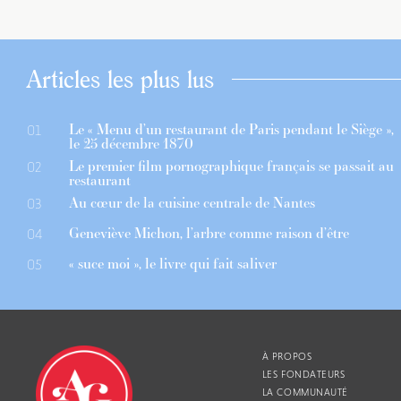
Articles les plus lus
Le « Menu d’un restaurant de Paris pendant le Siège »,
01
le 25 décembre 1870
Le premier film pornographique français se passait au
02
restaurant
Au cœur de la cuisine centrale de Nantes
03
Geneviève Michon, l’arbre comme raison d’être
04
« suce moi », le livre qui fait saliver
05
À PROPOS
LES FONDATEURS
LA COMMUNAUTÉ