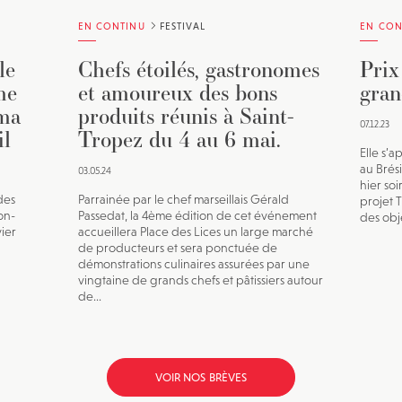
EN CONTINU
FESTIVAL
EN CON
le
Chefs étoilés, gastronomes
Prix
me
et amoureux des bons
gran
éma
produits réunis à Saint-
07.12.23
il
Tropez du 4 au 6 mai.
Elle s’a
au Brésil
03.05.24
hier soi
des
Parrainée par le chef marseillais Gérald
projet 
on-
Passedat, la 4ème édition de cet événement
des obje
vier
accueillera Place des Lices un large marché
de producteurs et sera ponctuée de
démonstrations culinaires assurées par une
vingtaine de grands chefs et pâtissiers autour
de...
VOIR NOS BRÈVES