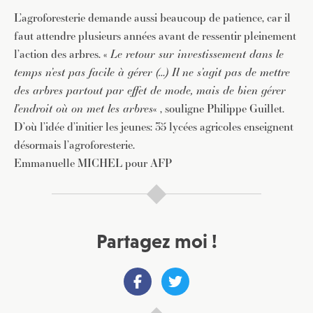
L’agroforesterie demande aussi beaucoup de patience, car il
faut attendre plusieurs années avant de ressentir pleinement
l’action des arbres. «
Le retour sur investissement dans le
temps n’est pas facile à gérer (…)
Il ne s’agit pas de mettre
JE M'INSCRIS À LA NEWSLETTER
des arbres partout par effet de mode, mais de bien
gérer
Pour recevoir toutes les deux semaines notre lettre
l’endroit où on met les arbres
« , souligne Philippe Guillet.
d’info avec une sélection d’articles …
D’où l’idée d’initier les jeunes: 35 lycées agricoles enseignent
désormais l’agroforesterie.
Emmanuelle MICHEL pour AFP
Partagez moi !