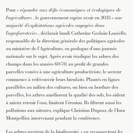
Pour «
répondre aux défis économiques et écologiques de
l’agriculture
« , le gouvernement espère avoir en 2025 «
une
majorité d’exploitations agricoles
engagées dans
l’agroforesterie
« , déclarait lundi Catherine Geslain-Lanéelle,
responsable de la direction générale des politiques agricoles
au ministère de l’Agriculture, en prologue d’une journée
nationale sur le sujet. Après avoir éradiqué les arbres des
champs dans les années 60-70, au profit de grandes
parcelles vouées à une agriculture productiviste, le secteur
commence à redécouvrir leurs bienfaits. Plantés en lignes
parallèles au milieu des cultures, ou bien en bordure des
parcelles, les arbres améliorent la qualité des sols, les aident
à mieux retenir l’eau, limitent l’érosion. Ils filtrent aussi les
pollutions aux nitrates, explique Christian Dupraz, de l’Inra
Montpellier, intervenant pendant la conférence.
Les arbres recréent de la biodiversité, «
en reconnectant les