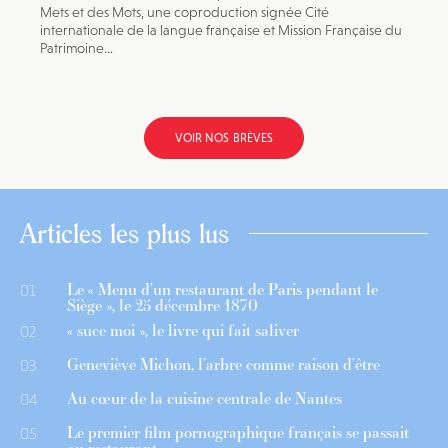
Mets et des Mots, une coproduction signée Cité
internationale de la langue française et Mission Française du
Patrimoine...
VOIR NOS BRÈVES
Articles les plus lus
Le « Menu d’un restaurant de Paris pendant le
01
Siège », le 25 décembre 1870
« suce moi », le livre qui fait saliver
02
Geneviève Michon, l’arbre comme raison d’être
03
Au cœur de la cuisine centrale de Nantes
04
Le premier film pornographique français se passait
05