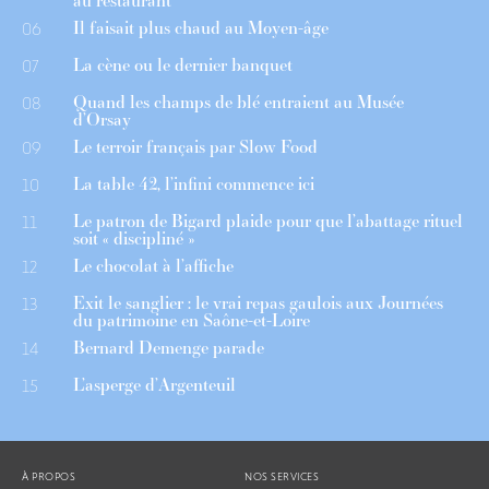
au restaurant
Il faisait plus chaud au Moyen-âge
06
La cène ou le dernier banquet
07
Quand les champs de blé entraient au Musée
08
d’Orsay
Le terroir français par Slow Food
09
La table 42, l’infini commence ici
10
Le patron de Bigard plaide pour que l’abattage rituel
11
soit « discipliné »
Le chocolat à l’affiche
12
Exit le sanglier : le vrai repas gaulois aux Journées
13
du patrimoine en Saône-et-Loire
Bernard Demenge parade
14
L’asperge d’Argenteuil
15
À PROPOS
NOS SERVICES