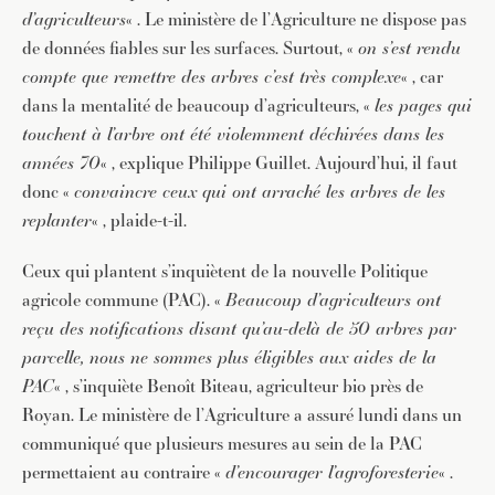
d’agriculteurs
« . Le ministère de l’Agriculture ne dispose pas
de données fiables sur les surfaces. Surtout, «
on s’est rendu
compte que remettre des arbres c’est très
complexe
« , car
dans la mentalité de beaucoup d’agriculteurs, «
les pages qui
touchent à l’arbre ont été violemment déchirées dans les
années 70
« , explique Philippe Guillet. Aujourd’hui, il faut
donc «
convaincre ceux qui ont arraché les arbres de les
replanter
« , plaide-t-il.
Ceux qui plantent s’inquiètent de la nouvelle Politique
agricole commune (PAC). «
Beaucoup d’agriculteurs ont
reçu des notifications disant qu’au-delà
de 50 arbres par
parcelle, nous ne sommes plus éligibles aux aides de la
PAC
« , s’inquiète Benoît Biteau, agriculteur bio près de
Royan. Le ministère de l’Agriculture a assuré lundi dans un
communiqué que plusieurs mesures au sein de la PAC
permettaient au contraire «
d’encourager l’agroforesterie
« .