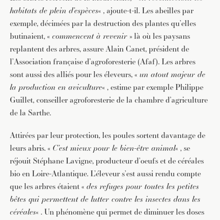
habitats de
plein d’espèces
« , ajoute-t-il. Les abeilles par
exemple, décimées par la destruction des plantes qu’elles
butinaient, «
commencent à revenir
» là où les paysans
replantent des arbres, assure Alain Canet, président de
l’Association française d’agroforesterie (Afaf). Les arbres
sont aussi des alliés pour les éleveurs, «
un atout majeur de
la production en aviculture
« , estime par exemple Philippe
Guillet, conseiller agroforesterie de la chambre d’agriculture
de la Sarthe.
Attirées par leur protection, les poules sortent davantage de
leurs abris. «
C’est mieux pour le bien-être animal
« , se
réjouit Stéphane Lavigne, producteur d’oeufs et de céréales
bio en Loire-Atlantique. L’éleveur s’est aussi rendu compte
que les arbres étaient «
des refuges pour toutes les petites
bêtes qui permettent de lutter contre les insectes dans les
céréales
« . Un phénomène qui permet de diminuer les doses