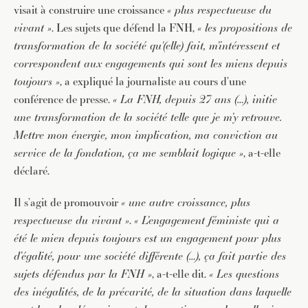
visait à construire une croissance
« plus respectueuse du
vivant »
. Les sujets que défend la FNH,
« les propositions de
transformation de la société qu'(elle) fait, m’intéressent et
correspondent aux engagements qui sont les miens depuis
toujours »
, a expliqué la journaliste au cours d’une
conférence de presse.
« La FNH, depuis 27 ans (…), initie
une transformation de la société telle que je m’y retrouve.
Mettre mon énergie, mon implication, ma conviction au
service de la fondation, ça me semblait logique »
, a-t-elle
déclaré.
Il s’agit de promouvoir
« une autre croissance, plus
respectueuse du vivant »
.
« L’engagement féministe qui a
été le mien depuis toujours est un engagement pour plus
d’égalité, pour une société différente (…), ça fait partie des
sujets défendus par la FNH »
, a-t-elle dit.
« Les questions
des inégalités, de la précarité, de la situation dans laquelle