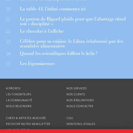
La table 42, l’infini commence ici
10
Le patron de Bigard plaide pour que l’abattage rituel
11
soit « discipliné »
Le chocolat à l’affiche
12
Célèbre pour sa cuisine, le Liban éclaboussé par des
13
scandales alimentaires
Quand les scientifiques kiffent le kéfir !
14
Les légumineuses
15
À PROPOS
NOS SERVICES
LES FONDATEURS
NOS CLIENTS
LA COMMUNAUTÉ
NOS RÉALISATIONS
NOUS REJOINDRE
NOUS CONTACTER
CHEFS & ARTISTES ASSOCIÉS
CGU
RECEVOIR NOTRE NEWSLETTER
MENTIONS LÉGALES
NOUS SOUTENIR