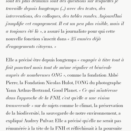
sont les plus démunis sont des questions sur lesquelles je
travaille depuis longtemps (…) avec des textes, des
interventions, des colloques, des tables rondes. Aujourd’hui
j’amplifie cet engagement. Il est un peu plus visible, mais il
a toujours été là »
, a assuré la journaliste pour qui cette
nouvelle fonction s’inscrit dans
« 25 années déjà
d’engagements citoyens. »
Elle a précisé être depuis longtemps
« engagée à titre tout à
fait ponctuel mais tout de même régulier et bénévole
auprès de nombreuses ONG »
, comme la fondation Abbé
Pierre, la Fondation Nicolas Hulot, l’ONG du photographe
Yann Arthus-Bertrand, Good Planet.
« Ce qui m’intéresse
dans l’approche de la FNH, c’est qu’elle a une vision
transversale »
sur de sujets comme le climat, la préservation
de la biodiversité, la sauvegarde de notre environnement, a
expliqué Audrey Pulvar. Elle a précisé qu’elle ne serait pas
rémunérée à la tête de la FNH et réfléchissait à la poursuite