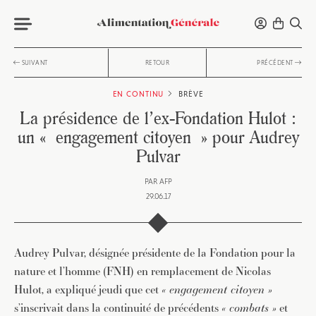
SUIVANT
RETOUR
PRÉCÉDENT
EN CONTINU
BRÈVE
La présidence de l’ex-Fondation Hulot :
un « engagement citoyen » pour Audrey
Pulvar
PAR
AFP
29.06.17
Audrey Pulvar, désignée présidente de la Fondation pour la
nature et l’homme (FNH) en remplacement de Nicolas
Hulot, a expliqué jeudi que cet
« engagement citoyen »
s’inscrivait dans la continuité de précédents
« combats »
et