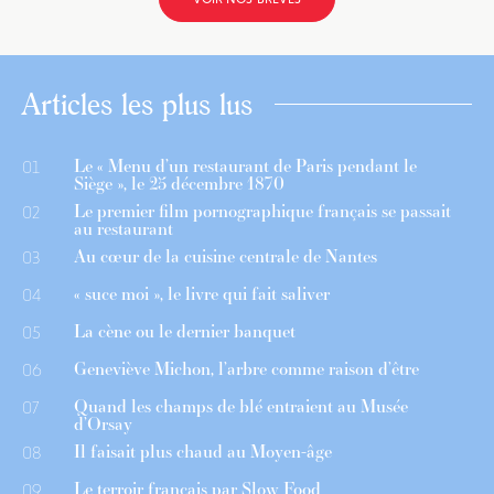
Articles les plus lus
Le « Menu d’un restaurant de Paris pendant le
01
Siège », le 25 décembre 1870
Le premier film pornographique français se passait
02
au restaurant
Au cœur de la cuisine centrale de Nantes
03
« suce moi », le livre qui fait saliver
04
La cène ou le dernier banquet
05
Geneviève Michon, l’arbre comme raison d’être
06
Quand les champs de blé entraient au Musée
07
d’Orsay
Il faisait plus chaud au Moyen-âge
08
Le terroir français par Slow Food
09