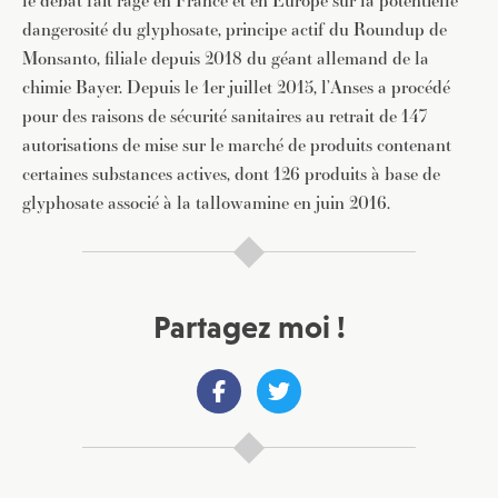
le débat fait rage en France et en Europe sur la potentielle
dangerosité du glyphosate, principe actif du Roundup de
Monsanto, filiale depuis 2018 du géant allemand de la
chimie Bayer. Depuis le 1er juillet 2015, l’Anses a procédé
pour des raisons de sécurité sanitaires au retrait de 147
autorisations de mise sur le marché de produits contenant
certaines substances actives, dont 126 produits à base de
glyphosate associé à la tallowamine en juin 2016.
Partagez moi !