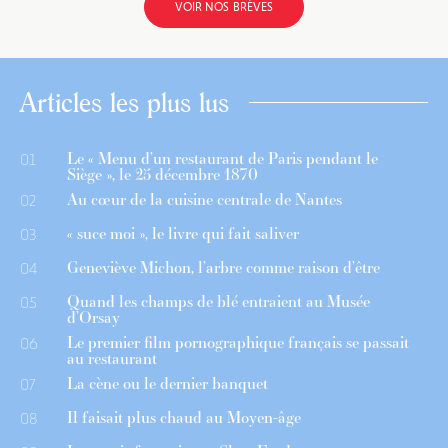
VOIR NOS BRÈVES
Articles les plus lus
Le « Menu d’un restaurant de Paris pendant le
01
Siège », le 25 décembre 1870
Au cœur de la cuisine centrale de Nantes
02
« suce moi », le livre qui fait saliver
03
Geneviève Michon, l’arbre comme raison d’être
04
Quand les champs de blé entraient au Musée
05
d’Orsay
Le premier film pornographique français se passait
06
au restaurant
La cène ou le dernier banquet
07
Il faisait plus chaud au Moyen-âge
08