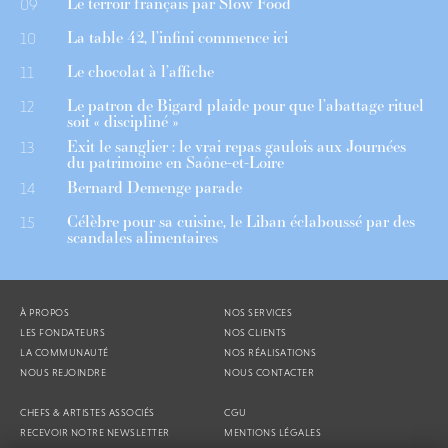
Le terroir français par Slow Food
09
La table 42, l’infini commence ici
10
Le chocolat à l’affiche
11
Le patron de Bigard plaide pour que l’abattage rituel
12
soit « discipliné »
Exit le sanglier : le vrai repas gaulois aux Journées
13
du patrimoine en Saône-et-Loire
Bernard Demenge parade
14
Célèbre pour sa cuisine, le Liban éclaboussé par des
15
scandales alimentaires
À PROPOS
NOS SERVICES
LES FONDATEURS
NOS CLIENTS
LA COMMUNAUTÉ
NOS RÉALISATIONS
NOUS REJOINDRE
NOUS CONTACTER
CHEFS & ARTISTES ASSOCIÉS
CGU
RECEVOIR NOTRE NEWSLETTER
MENTIONS LÉGALES