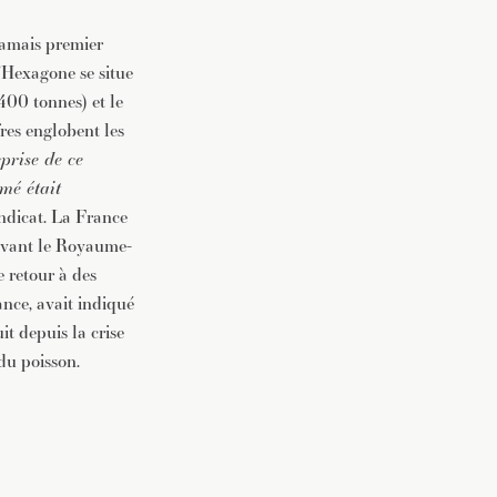
amais premier
’Hexagone se situe
00 tonnes) et le
res englobent les
eprise de ce
mé était
yndicat. La France
devant le Royaume-
 retour à des
nce, avait indiqué
t depuis la crise
du poisson.