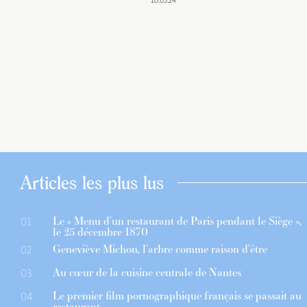
16.03.24
Articles les plus lus
Le « Menu d’un restaurant de Paris pendant le Siège »,
01
le 25 décembre 1870
Geneviève Michon, l’arbre comme raison d’être
02
Au cœur de la cuisine centrale de Nantes
03
Le premier film pornographique français se passait au
04
restaurant