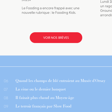
29.02.24
Lundi 
un rago
Le Fooding a encore frappé avec une
Ground 
nouvelle rubrique : le Fooding Kids.
arrondi
VOIR NOS BRÈVES
Quand les champs de blé entraient au Musée d’Orsay
06
La cène ou le dernier banquet
07
Il faisait plus chaud au Moyen-âge
08
Le terroir français par Slow Food
09