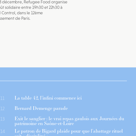
18 décembre, Refugee Food organise
ût solidaire entre 19h30 et 22h30 à
Control, dans le 12ème
ssement de Paris.
La table 42, l’infini commence ici
11
Bernard Demenge parade
12
Exit le sanglier : le vrai repas gaulois aux Journées du
13
patrimoine en Saône-et-Loire
Le patron de Bigard plaide pour que l’abattage rituel
14
soit « discipliné »