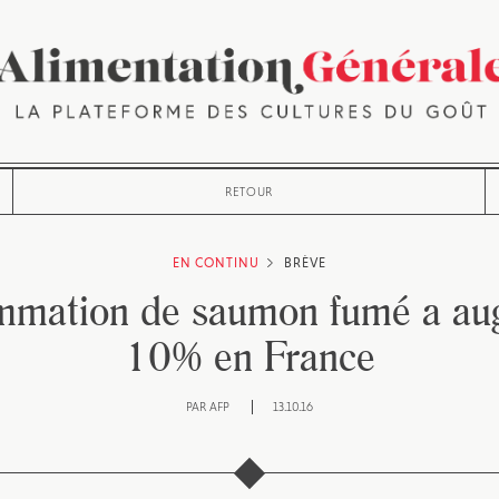
RETOUR
EN CONTINU
BRÈVE
mmation de saumon fumé a au
10% en France
PAR
AFP
13.10.16