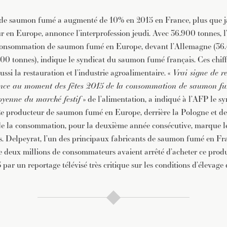
e saumon fumé a augmenté de 10% en 2015 en France, plus que j
en Europe, annonce l’interprofession jeudi. Avec 36.900 tonnes, l
 consommation de saumon fumé en Europe, devant l’Allemagne (36.4
0 tonnes), indique le syndicat du saumon fumé français. Ces chiff
aussi la restauration et l’industrie agroalimentaire. «
Vrai signe de r
ance au moment des fêtes 2015 de la consommation de saumon fu
oyenne du marché festif
» de l’alimentation, a indiqué à l’AFP le s
e 2e producteur de saumon fumé en Europe, derrière la Pologne et 
de la consommation, pour la deuxième année consécutive, marque le
s. Delpeyrat, l’un des principaux fabricants de saumon fumé en Fra
e deux millions de consommateurs avaient arrêté d’acheter ce produi
ar un reportage télévisé très critique sur les conditions d’élevage 