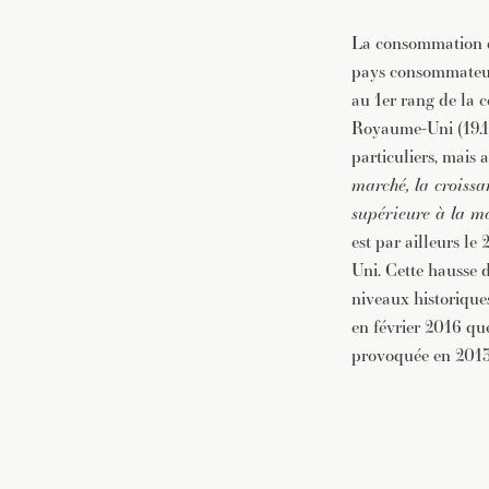
La consommation d
pays consommateur 
au 1er rang de la
Royaume-Uni (19.10
particuliers, mais 
marché, la croiss
supérieure à la m
est par ailleurs l
Uni. Cette hausse 
niveaux historique
en février 2016 qu
provoquée en 2013 p