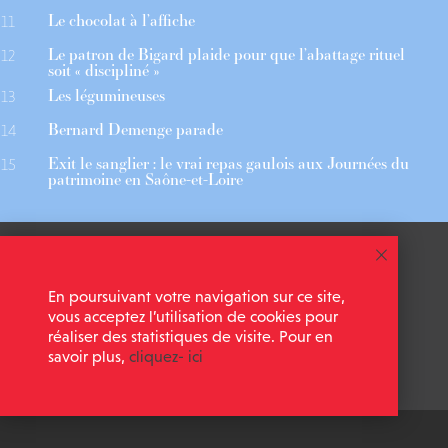
Le chocolat à l’affiche
11
Le patron de Bigard plaide pour que l’abattage rituel
12
soit « discipliné »
Les légumineuses
13
Bernard Demenge parade
14
Exit le sanglier : le vrai repas gaulois aux Journées du
15
patrimoine en Saône-et-Loire
 ASSOCIÉS
CGU
En poursuivant votre navigation sur ce site,
 NEWSLETTER
MENTIONS LÉGALES
vous acceptez l’utilisation de cookies pour
réaliser des statistiques de visite. Pour en
savoir plus,
cliquez- ici