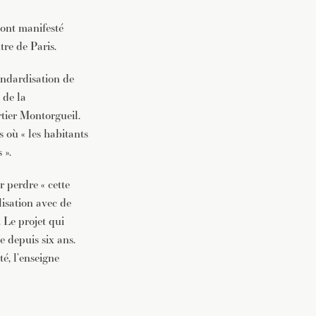
ont manifesté
re de Paris.
andardisation de
 de la
rtier Montorgueil.
 où « les habitants
 ».
 perdre « cette
lisation avec de
 Le projet qui
e depuis six ans.
é, l’enseigne