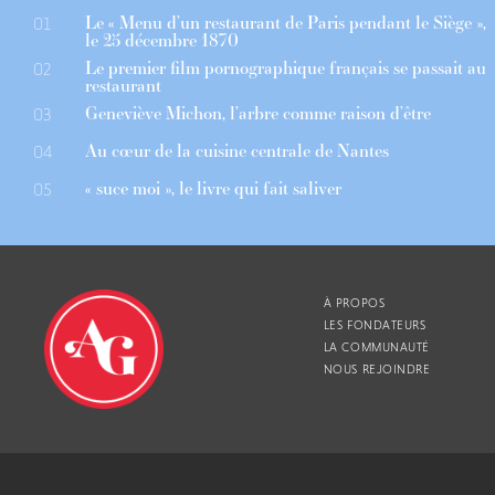
Le « Menu d’un restaurant de Paris pendant le Siège »,
01
le 25 décembre 1870
Le premier film pornographique français se passait au
02
restaurant
Geneviève Michon, l’arbre comme raison d’être
03
Au cœur de la cuisine centrale de Nantes
04
« suce moi », le livre qui fait saliver
05
À PROPOS
LES FONDATEURS
LA COMMUNAUTÉ
NOUS REJOINDRE