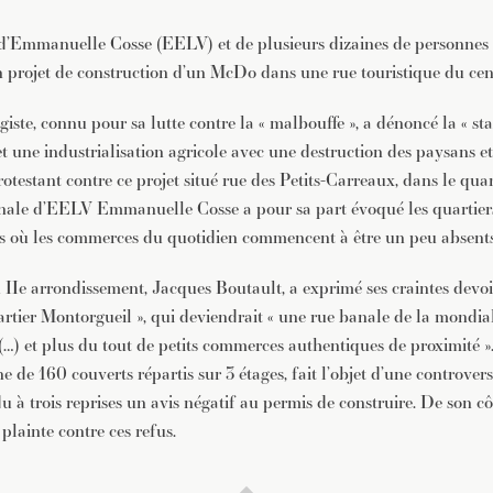
d’Emmanuelle Cosse (EELV) et de plusieurs dizaines de personnes 
un projet de construction d’un McDo dans une rue touristique du cent
iste, connu pour sa lutte contre la « malbouffe », a dénoncé la « st
et une industrialisation agricole avec une destruction des paysans et
protestant contre ce projet situé rue des Petits-Carreaux, dans le qua
onale d’EELV Emmanuelle Cosse a pour sa part évoqué les quartiers
is où les commerces du quotidien commencent à être un peu absents
Ie arrondissement, Jacques Boutault, a exprimé ses craintes devoir
artier Montorgueil », qui deviendrait « une rue banale de la mondia
(…) et plus du tout de petits commerces authentiques de proximité ».
e de 160 couverts répartis sur 3 étages, fait l’objet d’une controvers
 à trois reprises un avis négatif au permis de construire. De son côt
plainte contre ces refus.