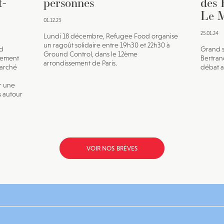
t-
personnes
des 
Le M
01.12.23
25.01.24
Lundi 18 décembre, Refugee Food organise
un ragoût solidaire entre 19h30 et 22h30 à
ld
Grand s
Ground Control, dans le 12ème
nement
Bertran
arrondissement de Paris.
marché
débat av
r une
s autour
VOIR NOS BRÈVES