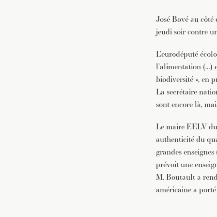
José Bové au côté 
jeudi soir contre 
L’eurodéputé écolog
l’alimentation (…) 
biodiversité », en 
La secrétaire nati
sont encore là, ma
Le maire EELV du I
authenticité du qu
grandes enseignes 
prévoit une enseign
M. Boutault a rendu
américaine a porté 