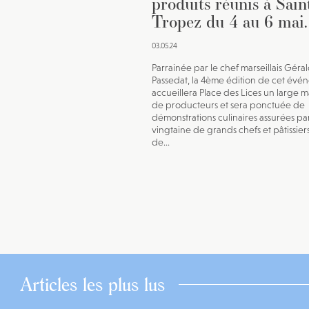
produits réunis à Sain
Tropez du 4 au 6 mai.
03.05.24
Parrainée par le chef marseillais Géra
Passedat, la 4ème édition de cet évé
accueillera Place des Lices un large 
de producteurs et sera ponctuée de
démonstrations culinaires assurées pa
vingtaine de grands chefs et pâtissier
de...
Articles les plus lus