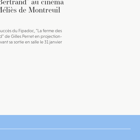
Bertrand” au cinéma
éliès de Montreuil
uccès du Fipadoc, "La ferme des
d" de Gilles Perret en projection-
ant sa sortie en salle le 31 janvier