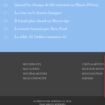
Quand les champs de blé entraient au Musée d’Orsay
06
La cène ou le dernier banquet
07
Il faisait plus chaud au Moyen-âge
08
Le terroir français par Slow Food
09
La table 42, l’infini commence ici
10
NOS SERVICES
CHEFS & ARTISTES
NOS CLIENTS
RECEVOIR NOTRE
NOS RÉALISATIONS
NOUS SOUTENIR
NOUS CONTACTER
AGENDA
ALIMENTATION GÉNÉRALE © 2026
TOUS DROITS RÉSERVÉS