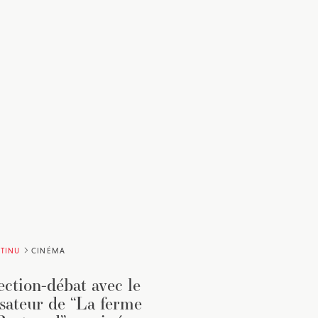
TINU
CINÉMA
ection-débat avec le
isateur de “La ferme