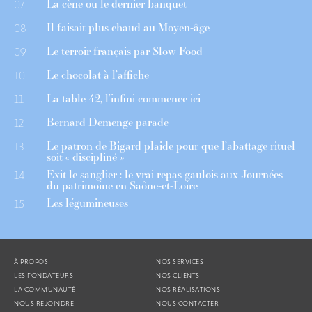
La cène ou le dernier banquet
07
Il faisait plus chaud au Moyen-âge
08
Le terroir français par Slow Food
09
Le chocolat à l’affiche
10
La table 42, l’infini commence ici
11
Bernard Demenge parade
12
Le patron de Bigard plaide pour que l’abattage rituel
13
soit « discipliné »
Exit le sanglier : le vrai repas gaulois aux Journées
14
du patrimoine en Saône-et-Loire
Les légumineuses
15
À PROPOS
NOS SERVICES
LES FONDATEURS
NOS CLIENTS
LA COMMUNAUTÉ
NOS RÉALISATIONS
NOUS REJOINDRE
NOUS CONTACTER