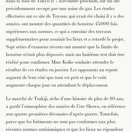
dans la baie de Tokyo le 7 novembre prochain, sur un site
précédemment occupé par une usine de gaz. Les études
effectuées sur ce site de Toyosu, qui avait été choisi il y a des
années, ont montré des quantités de benzène 43.000 fois
supérieures aux normes, ce qui a entraîné des travaux
supplémentaires pour assainir les lieux et a retardé le projet.
Sept séries d’examens récents ont montré que la limite de
benzène n’était plus dépassée, mais un huitième test doit être
réalisé pour confirmer. Mme Koike souhaite attendre le
résultat de ces études en janvier. Les opposants au report
arguent de leur côté que tout est prêt et que le coût
augmente chaque jour en attendant le déplacement.
Le marché de Tsukiji, riche d’une histoire de plus de 80 ans,
a gardé l’atmosphère des années de l’ère Showa, en référence
aux quatre premières décennies d’après-guerre. Toutefois,
parce que les bâtiments ne sont pas conformes aux plus
récentes normes antisismiques et que les lieux ne répondent