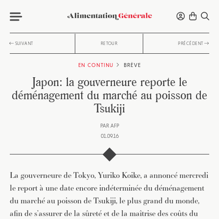
SUIVANT
RETOUR
PRÉCÉDENT
EN CONTINU
BRÈVE
Japon: la gouverneure reporte le
déménagement du marché au poisson de
Tsukiji
PAR
AFP
01.09.16
La gouverneure de Tokyo, Yuriko Koike, a annoncé mercredi
le report à une date encore indéterminée du déménagement
du marché au poisson de Tsukiji, le plus grand du monde,
afin de s’assurer de la sûreté et de la maîtrise des coûts du