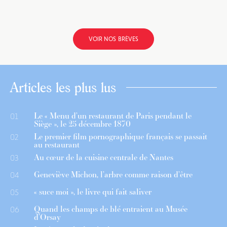
VOIR NOS BRÈVES
Articles les plus lus
Le « Menu d’un restaurant de Paris pendant le
01
Siège », le 25 décembre 1870
Le premier film pornographique français se passait
02
au restaurant
Au cœur de la cuisine centrale de Nantes
03
Geneviève Michon, l’arbre comme raison d’être
04
« suce moi », le livre qui fait saliver
05
Quand les champs de blé entraient au Musée
06
d’Orsay