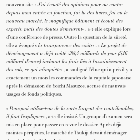
nouveau site. «
J’ai écouté des opinions pour ou contre
depuis mon entrée en fonction, j’ai lu des livres, j’ai vu le
nouveau marché, le magnifique bâtiment et écouté des
experts, mais des doutes demeurent
« , a-t-elle expliqué lors
d’une conférence de presse. Outre la question de la sûreté,
elle a évoqué «
la transparence des coûts
« . «
Le projet de
déménagement a déjà coûté 588,4 milliards de yens (5,16
milliard d’euros) incluant les frais liés à l’assainissement
des sols, ce qui m’inquiète
« , a souligné l’élue qui a pris il y a
exactement un mois les commandes de la capitale japonaise
après la démission de Yoichi Masuzoe, accusé de mauvais
usages de fonds politiques.
«
Pourquoi utilise-t-on de la sorte l’argent des contribuables,
il faut l’expliquer
« , a-t-elle insisté. Un groupe d’examen sera
mis en place pour passer en revue le dossier. Après déjà
maintes péripéties, le marché de Tsukiji devait déménager