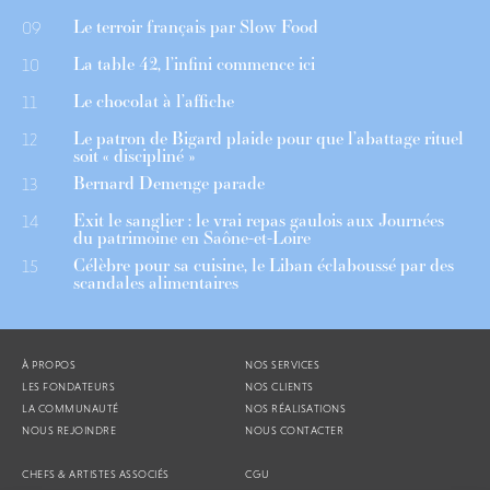
Le terroir français par Slow Food
09
La table 42, l’infini commence ici
10
Le chocolat à l’affiche
11
Le patron de Bigard plaide pour que l’abattage rituel
12
soit « discipliné »
Bernard Demenge parade
13
Exit le sanglier : le vrai repas gaulois aux Journées
14
du patrimoine en Saône-et-Loire
Célèbre pour sa cuisine, le Liban éclaboussé par des
15
scandales alimentaires
À PROPOS
NOS SERVICES
LES FONDATEURS
NOS CLIENTS
LA COMMUNAUTÉ
NOS RÉALISATIONS
NOUS REJOINDRE
NOUS CONTACTER
CHEFS & ARTISTES ASSOCIÉS
CGU