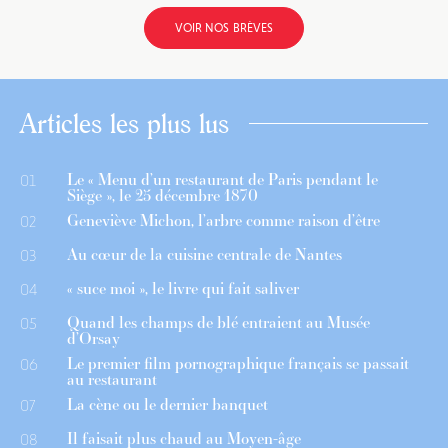
VOIR NOS BRÈVES
Articles les plus lus
Le « Menu d’un restaurant de Paris pendant le
01
Siège », le 25 décembre 1870
Geneviève Michon, l’arbre comme raison d’être
02
Au cœur de la cuisine centrale de Nantes
03
« suce moi », le livre qui fait saliver
04
Quand les champs de blé entraient au Musée
05
d’Orsay
Le premier film pornographique français se passait
06
au restaurant
La cène ou le dernier banquet
07
Il faisait plus chaud au Moyen-âge
08