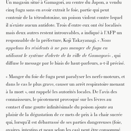
Un magasin situé à Gamagori, au centre du Japon, a vendu
cinq fugu sans en avoir extrait le foie, partie qui peut
contenir de la tétrodotoxine, un poison violent contre lequel
il n’existe aucun antidote. Trois d’entre eux ont été localisés
mais deux autres restent introuvables, a indiqué à l’AFP un
responsable de la préfecture, Koji Takayanagi. «
Nous
appelons les résidents à ne pas manger de fugu en
utilisant le système d’alerte de la ville de Gamagori
« , qui
diffuse le message par le biais de haut-parleurs, a-t-il précisé.
« Manger du foie de fugu peut paralyser les nerfs-moteurs, et
dans le cas le plus grave, causer un arrêt respiratoire menant
à la mort », ont rappelé les autorités locales. De l’avis des
connaisseurs, le picotement provoqué sur les lèvres au
contact d’une goutte infinitésimale du poison ajoute au
plaisir de la dégustation de ce mets de prix à la chair sucrée
qui, lorsqu’il est débarrassé de ses parties dangereuses (foie,
ovaires, intestins et peau selon les cas) peut être consommé