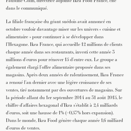
Faustine Colin, directrice adjointe Ikea Food France, cité
dans le communiqué.
La filiale française du géant suédois avait annoncé en
octobre vouloir davantage miser sur les univers « cuisine et
alimentaire » pour continuer à se développer dans
l’Hexagone. Ikea France, qui accueille 12 millions de clients
chaque année dans ses restaurants, investi cette année 3
millions d’euros pour rénover 15 d’entre eux. Le groupe a
également élargi l’offre alimentaire proposée dans ses
magasins. Après deux années de ralentissement, Ikea France
a renoué l’an dernier avec une légère croissance de ses
ventes, tiré notamment par des ouvertures de magasins. Sur
la période allant du 1er septembre 2014 au 31 août 2015, le
chiffre d’affaires hexagonal d’Ikea s’établit à 2,4 milliards
d’euros, soit une hausse de 1% (+0,57% hors expansion).
Dans le monde, Ikea Food génère chaque année 1,6 milliard
d’euros de ventes.