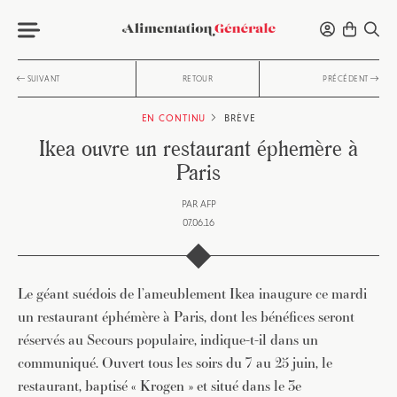
SUIVANT
RETOUR
PRÉCÉDENT
EN CONTINU
BRÈVE
Ikea ouvre un restaurant éphemère à
Paris
PAR
AFP
07.06.16
Le géant suédois de l’ameublement Ikea inaugure ce mardi
un restaurant éphémère à Paris, dont les bénéfices seront
réservés au Secours populaire, indique-t-il dans un
communiqué. Ouvert tous les soirs du 7 au 25 juin, le
restaurant, baptisé « Krogen » et situé dans le 3e