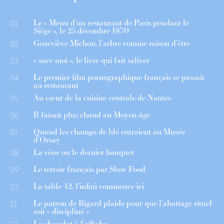
Le « Menu d’un restaurant de Paris pendant le
01
Siège », le 25 décembre 1870
Geneviève Michon, l’arbre comme raison d’être
02
« suce moi », le livre qui fait saliver
03
Le premier film pornographique français se passait
04
au restaurant
Au cœur de la cuisine centrale de Nantes
05
Il faisait plus chaud au Moyen-âge
06
Quand les champs de blé entraient au Musée
07
d’Orsay
La cène ou le dernier banquet
08
Le terroir français par Slow Food
09
La table 42, l’infini commence ici
10
Le patron de Bigard plaide pour que l’abattage rituel
11
soit « discipliné »
Le chocolat à l’affiche