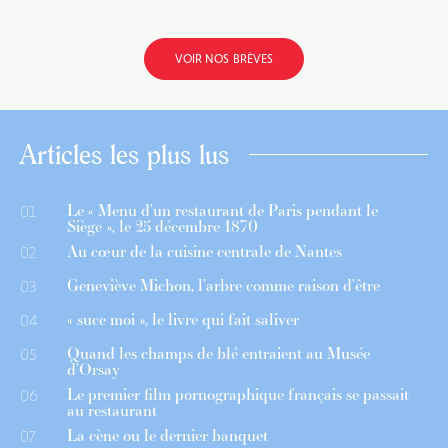
VOIR NOS BRÈVES
Articles les plus lus
Le « Menu d’un restaurant de Paris pendant le
01
Siège », le 25 décembre 1870
Au cœur de la cuisine centrale de Nantes
02
Geneviève Michon, l’arbre comme raison d’être
03
« suce moi », le livre qui fait saliver
04
Quand les champs de blé entraient au Musée
05
d’Orsay
Le premier film pornographique français se passait
06
au restaurant
La cène ou le dernier banquet
07