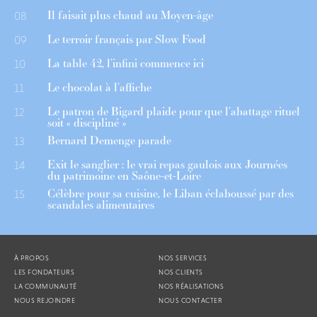
Il faisait plus chaud au Moyen-âge
08
Le terroir français par Slow Food
09
La table 42, l’infini commence ici
10
Le chocolat à l’affiche
11
Le patron de Bigard plaide pour que l’abattage rituel
12
soit « discipliné »
Bernard Demenge parade
13
Exit le sanglier : le vrai repas gaulois aux Journées
14
du patrimoine en Saône-et-Loire
Célèbre pour sa cuisine, le Liban éclaboussé par des
15
scandales alimentaires
À PROPOS
NOS SERVICES
LES FONDATEURS
NOS CLIENTS
LA COMMUNAUTÉ
NOS RÉALISATIONS
NOUS REJOINDRE
NOUS CONTACTER