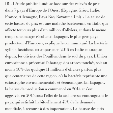
IRI. L’étude publiée lundi se base sur des relevés de prix
dans 7 pays d’Europe de l’Ouest (Espagne, Grèce, Italie,
France, Allemagne, Pays-Bas, Royaume-Uni). « La cause de
cette hausse de prix est une maladie bactérienne en Italie qui
affecte toujours plus d’un million d’oliviers, et dans le même
temps une maigre récolte en Espagne, le plus gros pays
producteur d’Europe », explique le communiqué. La bactérie
xyllela fastidiosa est apparue en 2013 en Italie et attaque,
depuis, les oliviers des Pouilles, dans le sud du pays. L’Union
européenne a préconisé l’abattage des arbres touchés, soit au
moins 10% des quelque 11 millions d’oliviers parfois plus
que centenaires de cette région, où la bactérie représente une
catastrophe environnementale et économique. En Espagne,
la baisse de production a commencé en 2014 et s’est
aggravée en 2015 sous l’effet de la sécheresse, contraignant le
pays, qui satisfait habituellement 45% de la demande
mondiale, à recourir à des importations. La hausse des prix