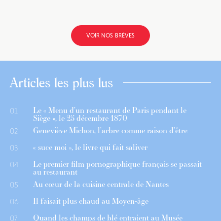
VOIR NOS BRÈVES
Articles les plus lus
Le « Menu d’un restaurant de Paris pendant le
01
Siège », le 25 décembre 1870
Geneviève Michon, l’arbre comme raison d’être
02
« suce moi », le livre qui fait saliver
03
Le premier film pornographique français se passait
04
au restaurant
Au cœur de la cuisine centrale de Nantes
05
Il faisait plus chaud au Moyen-âge
06
Quand les champs de blé entraient au Musée
07