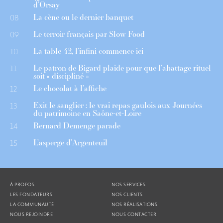
d’Orsay
La cène ou le dernier banquet
08
Le terroir français par Slow Food
09
La table 42, l’infini commence ici
10
Le patron de Bigard plaide pour que l’abattage rituel
11
soit « discipliné »
Le chocolat à l’affiche
12
Exit le sanglier : le vrai repas gaulois aux Journées
13
du patrimoine en Saône-et-Loire
Bernard Demenge parade
14
L’asperge d’Argenteuil
15
À PROPOS
NOS SERVICES
LES FONDATEURS
NOS CLIENTS
LA COMMUNAUTÉ
NOS RÉALISATIONS
NOUS REJOINDRE
NOUS CONTACTER