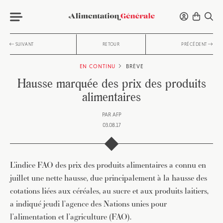
SUIVANT
RETOUR
PRÉCÉDENT
EN CONTINU
BRÈVE
Hausse marquée des prix des produits
alimentaires
PAR
AFP
03.08.17
L’indice FAO des prix des produits alimentaires a connu en
juillet une nette hausse, due principalement à la hausse des
cotations liées aux céréales, au sucre et aux produits laitiers,
a indiqué jeudi l’agence des Nations unies pour
l’alimentation et l’agriculture (FAO).