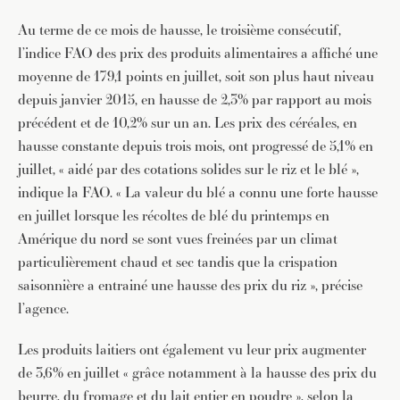
Au terme de ce mois de hausse, le troisième consécutif,
l’indice FAO des prix des produits alimentaires a affiché une
moyenne de 179,1 points en juillet, soit son plus haut niveau
depuis janvier 2015, en hausse de 2,3% par rapport au mois
précédent et de 10,2% sur un an. Les prix des céréales, en
hausse constante depuis trois mois, ont progressé de 5,1% en
juillet, « aidé par des cotations solides sur le riz et le blé »,
indique la FAO. « La valeur du blé a connu une forte hausse
en juillet lorsque les récoltes de blé du printemps en
Amérique du nord se sont vues freinées par un climat
particulièrement chaud et sec tandis que la crispation
saisonnière a entrainé une hausse des prix du riz », précise
l’agence.
Les produits laitiers ont également vu leur prix augmenter
de 3,6% en juillet « grâce notamment à la hausse des prix du
beurre, du fromage et du lait entier en poudre », selon la