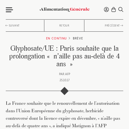
SUIVANT
RETOUR
PRÉCÉDENT
EN CONTINU
BRÈVE
Glyphosate/UE : Paris souhaite que la
prolongation « n’aille pas au-delà de 4
ans »
PAR
AFP
25.10.17
La France souhaite que le renouvellement de l’autorisation
dans l’Union Européenne du glyphosate, herbicide
controversé dont la licence expire en décembre, « n’aille pas
au-delà de quatre ans », a indiqué Matignon à l’AFP