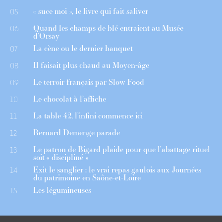
« suce moi », le livre qui fait saliver
05
Quand les champs de blé entraient au Musée
06
d’Orsay
La cène ou le dernier banquet
07
Il faisait plus chaud au Moyen-âge
08
Le terroir français par Slow Food
09
Le chocolat à l’affiche
10
La table 42, l’infini commence ici
11
Bernard Demenge parade
12
Le patron de Bigard plaide pour que l’abattage rituel
13
soit « discipliné »
Exit le sanglier : le vrai repas gaulois aux Journées
14
du patrimoine en Saône-et-Loire
Les légumineuses
15