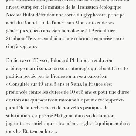
niveau européen : le ministre de la Transition écologique
Nicolas Hulot défendait une sortie du glyphosate, principe
actif du Round Up de l’américain Monsanto et de ses
génériques, d’ici 3 ans. Son homologue à l’Agriculture,
Stéphane Travert, souhaitait une échéance comprise entre
cinq à sept ans.
En lien avec l’Elysée, Edouard Philippe a rendu son
arbitrage mardi soir, selon son entourage, qui aboutit à cette
position portée par la France au niveau européen.
« Consultée sur 10 ans, 5 ans et 3 ans, la France s’est
prononcée contre les durées de 10 et 5 ans et pour une durée
de trois ans qui paraissait raisonnable pour développer en
parallèle la recherche et de nouvelles pratiques de
substitution », a précisé Matignon dans sa déclaration,
jugeant « essentiel » que « les mêmes règles s’appliquent dans
tous les Etats-membres ».