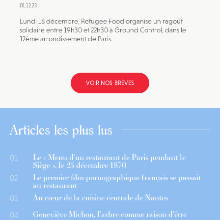
01.12.23
Lundi 18 décembre, Refugee Food organise un ragoût
solidaire entre 19h30 et 22h30 à Ground Control, dans le
12ème arrondissement de Paris.
VOIR NOS BRÈVES
Articles les plus lus
Le « Menu d’un restaurant de Paris pendant le
01
Siège », le 25 décembre 1870
Le premier film pornographique français se passait
02
au restaurant
Au cœur de la cuisine centrale de Nantes
03
Geneviève Michon, l’arbre comme raison d’être
04