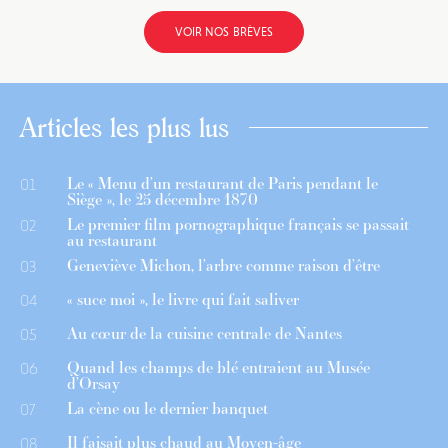
VOIR NOS BRÈVES
Articles les plus lus
Le « Menu d’un restaurant de Paris pendant le
01
Siège », le 25 décembre 1870
Le premier film pornographique français se passait
02
au restaurant
Geneviève Michon, l’arbre comme raison d’être
03
« suce moi », le livre qui fait saliver
04
Au cœur de la cuisine centrale de Nantes
05
Quand les champs de blé entraient au Musée
06
d’Orsay
La cène ou le dernier banquet
07
Il faisait plus chaud au Moyen-âge
08