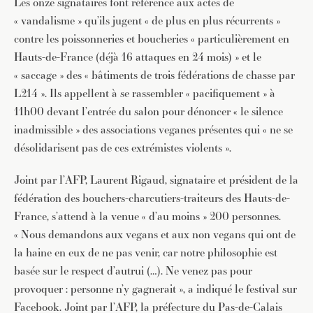
Les onze signataires font référence aux actes de
« vandalisme » qu’ils jugent « de plus en plus récurrents »
contre les poissonneries et boucheries « particulièrement en
Hauts-de-France (déjà 16 attaques en 24 mois) » et le
« saccage » des « bâtiments de trois fédérations de chasse par
L214 ». Ils appellent à se rassembler « pacifiquement » à
11h00 devant l’entrée du salon pour dénoncer « le silence
inadmissible » des associations veganes présentes qui « ne se
désolidarisent pas de ces extrémistes violents ».
Joint par l’AFP, Laurent Rigaud, signataire et président de la
fédération des bouchers-charcutiers-traiteurs des Hauts-de-
France, s’attend à la venue « d’au moins » 200 personnes.
« Nous demandons aux vegans et aux non vegans qui ont de
la haine en eux de ne pas venir, car notre philosophie est
basée sur le respect d’autrui (…). Ne venez pas pour
provoquer : personne n’y gagnerait », a indiqué le festival sur
Facebook. Joint par l’AFP, la préfecture du Pas-de-Calais