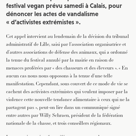
festival vegan prévu samedi à Calais, pour
dénoncer les actes de vandalisme
« d’activistes extrémistes ».
Cet appel intervient au lendemain de la décision du tribunal
administratif de Lille, saisi par l’association organisatrice et
d’autres associations de défense des animaux, qui a ordonné
la tenue du festival annulé par la mairie en raison de
menaces proférées par « des chasseurs et des éleveurs ». « En
aucun cas nous nous opposons à la tenue d’une telle
manifestation. Cependant, sous couvert de ce mode de vie se
cachent des activistes extrémistes qui veulent imposer par la
violence cette nouvelle tendance alimentaire à ceux qui ne la
partagent pas », peut-on lire dans un communiqué signé
entre autres par Willy Schraen, président de la fédération
nationale de la chasse, et trois conseillers régionaux.