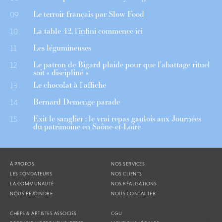
Le terroir français par Slow Food
09
La table 42, l’infini commence ici
10
Les légumineuses
11
Le patron de Bigard plaide pour que l’abattage rituel
12
soit « discipliné »
Le chocolat à l’affiche
13
Bernard Demenge parade
14
Exit le sanglier : le vrai repas gaulois aux Journées
15
du patrimoine en Saône-et-Loire
À PROPOS
NOS SERVICES
LES FONDATEURS
NOS CLIENTS
LA COMMUNAUTÉ
NOS RÉALISATIONS
NOUS REJOINDRE
NOUS CONTACTER
CHEFS & ARTISTES ASSOCIÉS
CGU