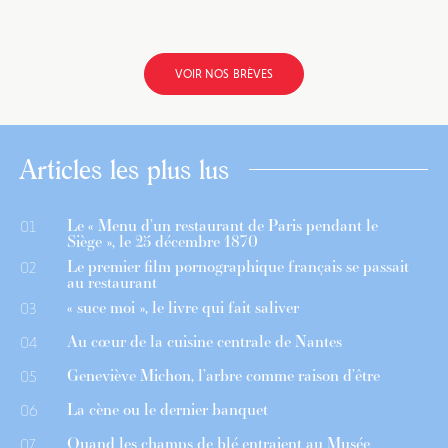
VOIR NOS BRÈVES
Articles les plus lus
Le « Menu d’un restaurant de Paris pendant le
01
Siège », le 25 décembre 1870
Le premier film pornographique français se passait
02
au restaurant
« suce moi », le livre qui fait saliver
03
Au cœur de la cuisine centrale de Nantes
04
Geneviève Michon, l’arbre comme raison d’être
05
La cène ou le dernier banquet
06
Quand les champs de blé entraient au Musée
07