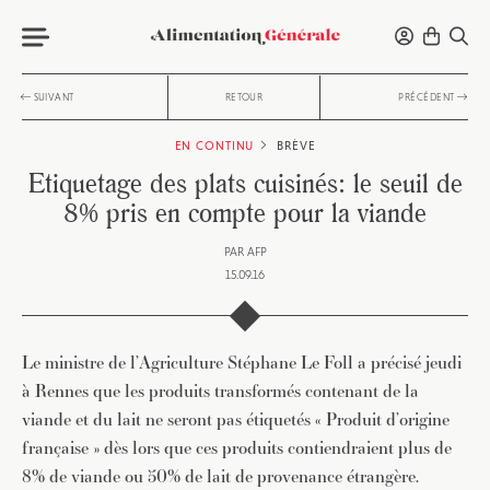
SUIVANT
RETOUR
PRÉCÉDENT
EN CONTINU
BRÈVE
Etiquetage des plats cuisinés: le seuil de
8% pris en compte pour la viande
PAR
AFP
15.09.16
Le ministre de l’Agriculture Stéphane Le Foll a précisé jeudi
à Rennes que les produits transformés contenant de la
viande et du lait ne seront pas étiquetés « Produit d’origine
française » dès lors que ces produits contiendraient plus de
8% de viande ou 50% de lait de provenance étrangère.