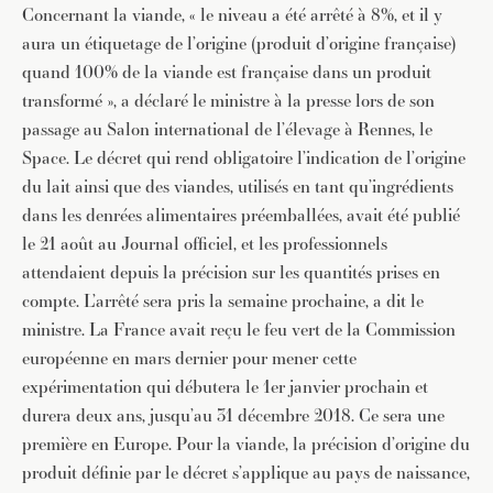
Concernant la viande, « le niveau a été arrêté à 8%, et il y
aura un étiquetage de l’origine (produit d’origine française)
quand 100% de la viande est française dans un produit
transformé », a déclaré le ministre à la presse lors de son
passage au Salon international de l’élevage à Rennes, le
Space. Le décret qui rend obligatoire l’indication de l’origine
du lait ainsi que des viandes, utilisés en tant qu’ingrédients
dans les denrées alimentaires préemballées, avait été publié
le 21 août au Journal officiel, et les professionnels
attendaient depuis la précision sur les quantités prises en
compte. L’arrêté sera pris la semaine prochaine, a dit le
ministre. La France avait reçu le feu vert de la Commission
européenne en mars dernier pour mener cette
expérimentation qui débutera le 1er janvier prochain et
durera deux ans, jusqu’au 31 décembre 2018. Ce sera une
première en Europe. Pour la viande, la précision d’origine du
produit définie par le décret s’applique au pays de naissance,