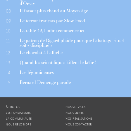
d’Orsay
Il faisait plus chaud au Moyen-âge
08
Le terroir français par Slow Food
09
La table 42, l’infini commence ici
10
Le patron de Bigard plaide pour que l’abattage rituel
11
soit « discipliné »
Le chocolat à l’affiche
12
Quand les scientifiques kiffent le kéfir !
13
Les légumineuses
14
Bernard Demenge parade
15
À PROPOS
NOS SERVICES
LES FONDATEURS
NOS CLIENTS
LA COMMUNAUTÉ
NOS RÉALISATIONS
NOUS REJOINDRE
NOUS CONTACTER