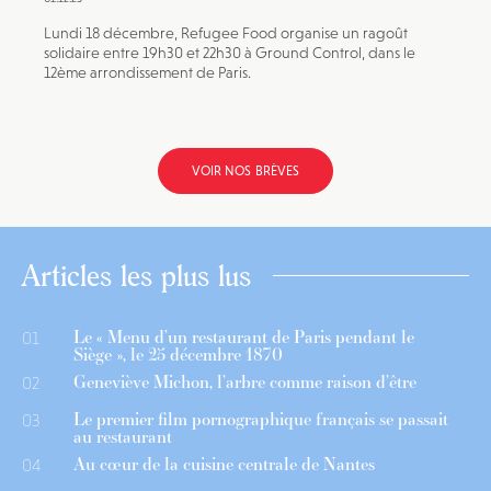
Lundi 18 décembre, Refugee Food organise un ragoût
solidaire entre 19h30 et 22h30 à Ground Control, dans le
12ème arrondissement de Paris.
VOIR NOS BRÈVES
Articles les plus lus
Le « Menu d’un restaurant de Paris pendant le
01
Siège », le 25 décembre 1870
Geneviève Michon, l’arbre comme raison d’être
02
Le premier film pornographique français se passait
03
au restaurant
Au cœur de la cuisine centrale de Nantes
04