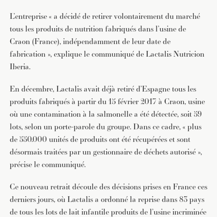
L’entreprise « a décidé de retirer volontairement du marché
tous les produits de nutrition fabriqués dans l’usine de
Craon (France), indépendamment de leur date de
fabrication », explique le communiqué de Lactalis Nutricion
Iberia.
En décembre, Lactalis avait déjà retiré d’Espagne tous les
produits fabriqués à partir du 15 février 2017 à Craon, usine
où une contamination à la salmonelle a été détectée, soit 59
lots, selon un porte-parole du groupe. Dans ce cadre, « plus
de 550.000 unités de produits ont été récupérées et sont
désormais traitées par un gestionnaire de déchets autorisé »,
précise le communiqué.
Ce nouveau retrait découle des décisions prises en France ces
derniers jours, où Lactalis a ordonné la reprise dans 83 pays
de tous les lots de lait infantile produits de l’usine incriminée