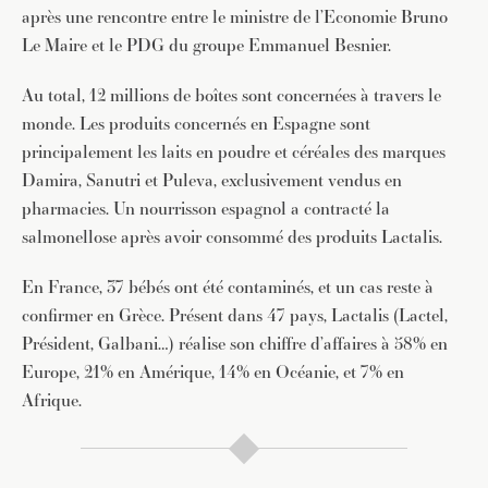
après une rencontre entre le ministre de l’Economie Bruno
Le Maire et le PDG du groupe Emmanuel Besnier.
Au total, 12 millions de boîtes sont concernées à travers le
monde. Les produits concernés en Espagne sont
principalement les laits en poudre et céréales des marques
Damira, Sanutri et Puleva, exclusivement vendus en
pharmacies. Un nourrisson espagnol a contracté la
salmonellose après avoir consommé des produits Lactalis.
En France, 37 bébés ont été contaminés, et un cas reste à
confirmer en Grèce. Présent dans 47 pays, Lactalis (Lactel,
Président, Galbani…) réalise son chiffre d’affaires à 58% en
Europe, 21% en Amérique, 14% en Océanie, et 7% en
Afrique.