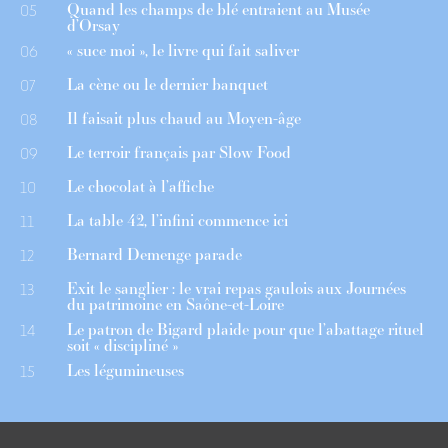
Quand les champs de blé entraient au Musée
05
d’Orsay
« suce moi », le livre qui fait saliver
06
La cène ou le dernier banquet
07
Il faisait plus chaud au Moyen-âge
08
Le terroir français par Slow Food
09
Le chocolat à l’affiche
10
La table 42, l’infini commence ici
11
Bernard Demenge parade
12
Exit le sanglier : le vrai repas gaulois aux Journées
13
du patrimoine en Saône-et-Loire
Le patron de Bigard plaide pour que l’abattage rituel
14
soit « discipliné »
Les légumineuses
15