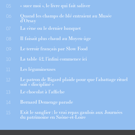
« suce moi », le livre qui fait saliver
05
Quand les champs de blé entraient au Musée
06
d’Orsay
La cène ou le dernier banquet
07
Il faisait plus chaud au Moyen-âge
08
Le terroir français par Slow Food
09
La table 42, l’infini commence ici
10
Les légumineuses
11
Le patron de Bigard plaide pour que l’abattage rituel
12
soit « discipliné »
Le chocolat à l’affiche
13
Bernard Demenge parade
14
Exit le sanglier : le vrai repas gaulois aux Journées
15
du patrimoine en Saône-et-Loire