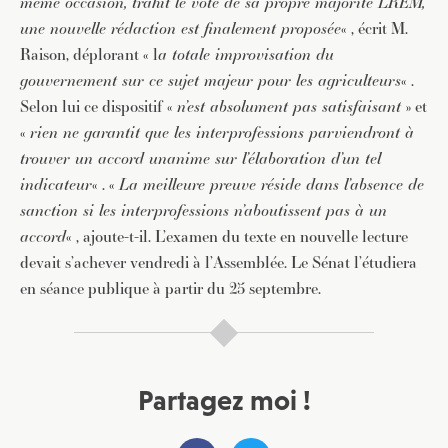
même occasion, trahit le vote de sa propre majorité LREM,
une nouvelle rédaction est finalement proposée
« , écrit M.
Raison, déplorant « l
a totale improvisation du
gouvernement sur ce sujet majeur pour les agriculteurs
« .
Selon lui ce dispositif «
n’est absolument pas satisfaisant
» et
«
rien ne garantit que les interprofessions parviendront à
trouver un accord unanime sur l’élaboration d’un tel
indicateur
« . «
La meilleure preuve réside dans l’absence de
sanction si les interprofessions n’aboutissent pas à un
accord
« , ajoute-t-il. L’examen du texte en nouvelle lecture
devait s’achever vendredi à l’Assemblée. Le Sénat l’étudiera
en séance publique à partir du 25 septembre.
Partagez moi !