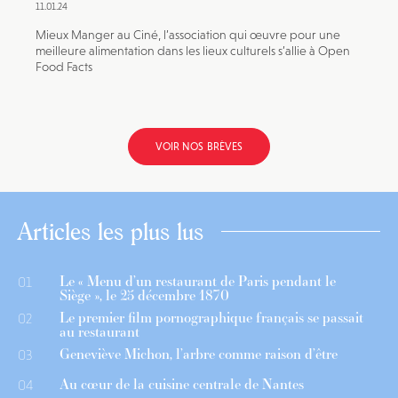
11.01.24
Mieux Manger au Ciné, l’association qui œuvre pour une
meilleure alimentation dans les lieux culturels s’allie à Open
Food Facts
VOIR NOS BRÈVES
Articles les plus lus
Le « Menu d’un restaurant de Paris pendant le
01
Siège », le 25 décembre 1870
Le premier film pornographique français se passait
02
au restaurant
Geneviève Michon, l’arbre comme raison d’être
03
Au cœur de la cuisine centrale de Nantes
04