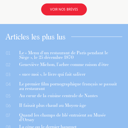
VOIR NOS BRÈVES
Articles les plus lus
Le « Menu d’un restaurant de Paris pendant le
01
Siège », le 25 décembre 1870
Geneviève Michon, l’arbre comme raison d’être
02
« suce moi », le livre qui fait saliver
03
Le premier film pornographique français se passait
04
au restaurant
Au cœur de la cuisine centrale de Nantes
05
Il faisait plus chaud au Moyen-âge
06
Quand les champs de blé entraient au Musée
07
d’Orsay
La cène ou le dernier banquet
08