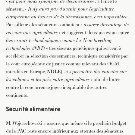
«
est pour nous synonyme de décroissance
« , a lancé le
sénateur. «
Il n’y aura pas d’avenir pour l’agriculture
européenne au travers de la décroissance, c’est impossible
« .
Par ailleurs, les sénateurs souhaitent «
assurer davantage de
revenus aux agriculteurs
» et suggèrent deux pistes: accepter
des «
sauts technologiques comme les New breeding
technologies (NBT)
» (les ciseaux génétiques qui servent à
accélérer la sélection des semences, technique considérée par
la cour européenne de justice comme relevant des OGM
interdits en Europe, NDLR), et «
permettre des ententes sur
les volumes et les prix entre agriculteurs
» afin de lutter
contre la concurrence jugée inéquitable des autres
continents.
Sécurité alimentaire
M. Wojciechowski a assuré, que même si le prochain budget
de la PAC reste encore inférieur aux attentes des sénateurs