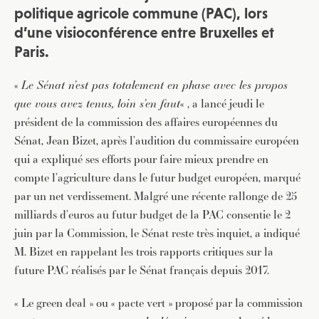
politique agricole commune (PAC), lors
d’une visioconférence entre Bruxelles et
Paris.
«
Le Sénat n’est pas totalement en phase avec les propos
que vous avez tenus, loin s’en faut
« , a lancé jeudi le
président de la commission des affaires européennes du
Sénat, Jean Bizet, après l’audition du commissaire européen
qui a expliqué ses efforts pour faire mieux prendre en
compte l’agriculture dans le futur budget européen, marqué
par un net verdissement. Malgré une récente rallonge de 25
milliards d’euros au futur budget de la PAC consentie le 2
juin par la Commission, le Sénat reste très inquiet, a indiqué
M. Bizet en rappelant les trois rapports critiques sur la
future PAC réalisés par le Sénat français depuis 2017.
« Le green deal » ou « pacte vert » proposé par la commission