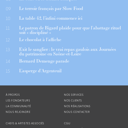
Le terroir français par Slow Food
09
La table 42, l’infini commence ici
10
Le patron de Bigard plaide pour que l’abattage rituel
11
soit « discipliné »
Le chocolat à l’affiche
12
Exit le sanglier : le vrai repas gaulois aux Journées
13
du patrimoine en Saône-et-Loire
Bernard Demenge parade
14
L’asperge d’Argenteuil
15
À PROPOS
NOS SERVICES
LES FONDATEURS
NOS CLIENTS
LA COMMUNAUTÉ
NOS RÉALISATIONS
NOUS REJOINDRE
NOUS CONTACTER
CHEFS & ARTISTES ASSOCIÉS
CGU