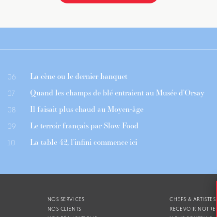
La cène ou le dernier banquet
06
Quand les champs de blé entraient au Musée d’Orsay
07
Il faisait plus chaud au Moyen-âge
08
Le terroir français par Slow Food
09
La table 42, l’infini commence ici
10
NOS SERVICES
CHEFS & ARTISTES
NOS CLIENTS
RECEVOIR NOTRE