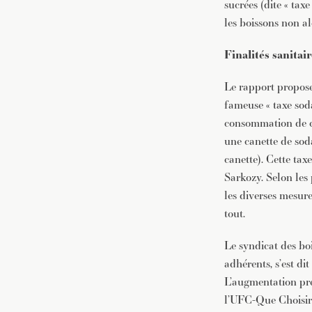
sucrées (dite « taxe
les boissons non al
Finalités sanitair
Le rapport propose 
fameuse « taxe soda
consommation de ces
une canette de soda
canette). Cette tax
Sarkozy. Selon les 
les diverses mesure
tout.
Le syndicat des bo
adhérents, s’est di
L’augmentation prév
l’UFC-Que Choisi