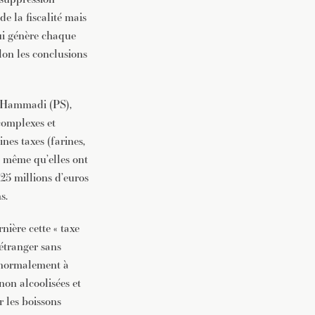
de la fiscalité mais
qui génère chaque
elon les conclusions
y Hammadi (PS),
 complexes et
ines taxes (farines,
rs même qu’elles ont
125 millions d’euros
s.
ière cette « taxe
’étranger sans
e normalement à
non alcoolisées et
 les boissons