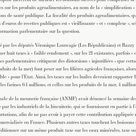
xes sur les produits agroalimentaires, au nom de la « simplification » 
ons de santé publique. La fiscalité des produits agroalimentaires, 
 d’euros de recettes publiques est « vieillissante » et « complexe », s
formation parlementaire sur la question.
té par les députés Véronique Louwagie (Les Républicains) et Razz
r huit taxes à « faible rendement », sur les 21 existantes, parfois «
es parlementaires critiquent des distorsions « injustifiées » que certa
oduits de la mer) font peser sur les filières agricoles françaises, alo
le » pour l’Etat. Ainsi, les taxes sur les huiles devraient rapporter 
les farines 64 millions, et celles sur les produits de la mer, 4 million
onale de la meunerie française (ANMF) avait dénoncé la semaine dern
par les industriels de la biscuiterie, qui se fournissent en partie à l
ortations, afin de ne pas avoir à payer cette contribution appliqué
mercialisée en France. Plusieurs autres taxes touchent les boissons 
itionner sur un même produit: taxe sur les eaux minérales, taxe sur