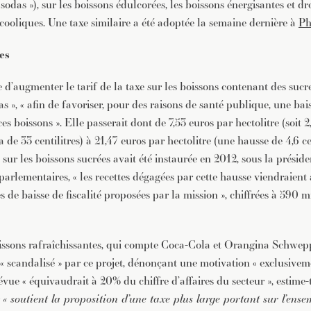
 sodas »), sur les boissons édulcorées, les boissons énergisantes et dr
cooliques. Une taxe similaire a été adoptée la semaine dernière à
Ph
es
d’augmenter le tarif de la taxe sur les boissons contenant des sucre
s », « afin de favoriser, pour des raisons de santé publique, une bai
 boissons ». Elle passerait dont de 7,53 euros par hectolitre (soit 
 de 33 centilitres) à 21,47 euros par hectolitre (une hausse de 4,6 
e sur les boissons sucrées avait été instaurée en 2012, sous la présid
parlementaires, « les recettes dégagées par cette hausse viendraient
s de baisse de fiscalité proposées par la mission », chiffrées à 590 m
issons rafraîchissantes, qui compte Coca-Cola et Orangina Schwep
t « scandalisé » par ce projet, dénonçant une motivation « exclusiveme
ue « équivaudrait à 20% du chiffre d’affaires du secteur », estime-t-
r
« soutient la proposition d’une taxe plus large portant sur l’ens