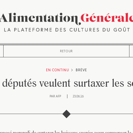
RETOUR
EN CONTINU
BRÈVE
députés veulent surtaxer les 
PAR
AFP
23.06.16
oposé mercredi de surtaxer les boissons sucrées pour compenser la