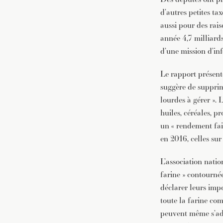
d’autres petites ta
aussi pour des rais
année 4,7 milliards
d’une mission d’in
Le rapport présen
suggère de supprime
lourdes à gérer ». L
huiles, céréales, pr
un « rendement faib
en 2016, celles sur 
L’association nati
farine » contournée 
déclarer leurs imp
toute la farine com
peuvent même s’add