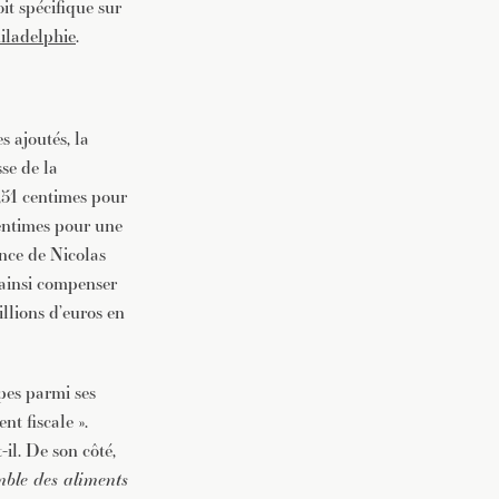
oit spécifique sur
iladelphie
.
s ajoutés, la
sse de la
2,51 centimes pour
centimes pour une
ence de Nicolas
 ainsi compenser
illions d’euros en
pes parmi ses
nt fiscale ».
il. De son côté,
emble des aliments