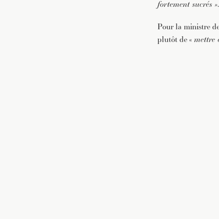
fortement sucrés »
.
Pour la ministre d
plutôt de «
mettre 