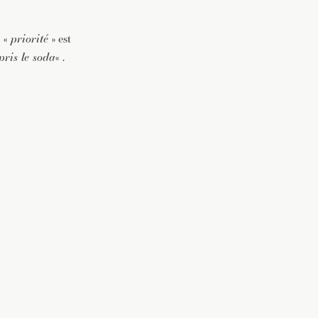
a «
priorité
» est
pris le soda
« .