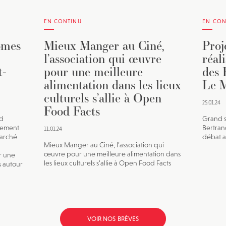
EN CONTINU
EN CON
omes
Mieux Manger au Ciné,
Proj
l’association qui œuvre
réal
t-
pour une meilleure
des 
alimentation dans les lieux
Le M
culturels s’allie à Open
25.01.24
Food Facts
ld
Grand s
nement
Bertran
11.01.24
marché
débat av
Mieux Manger au Ciné, l’association qui
œuvre pour une meilleure alimentation dans
r une
les lieux culturels s’allie à Open Food Facts
s autour
VOIR NOS BRÈVES