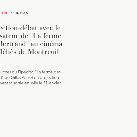
TINU
CINÉMA
ection-débat avec le
isateur de “La ferme
Bertrand” au cinéma
éliès de Montreuil
uccès du Fipadoc, "La ferme des
d" de Gilles Perret en projection-
ant sa sortie en salle le 31 janvier