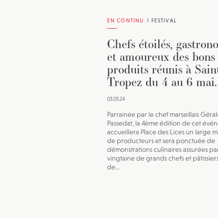
EN CONTINU
FESTIVAL
Chefs étoilés, gastron
et amoureux des bons
produits réunis à Sain
Tropez du 4 au 6 mai.
03.05.24
Parrainée par le chef marseillais Géra
Passedat, la 4ème édition de cet évé
accueillera Place des Lices un large 
de producteurs et sera ponctuée de
démonstrations culinaires assurées pa
vingtaine de grands chefs et pâtissier
de...