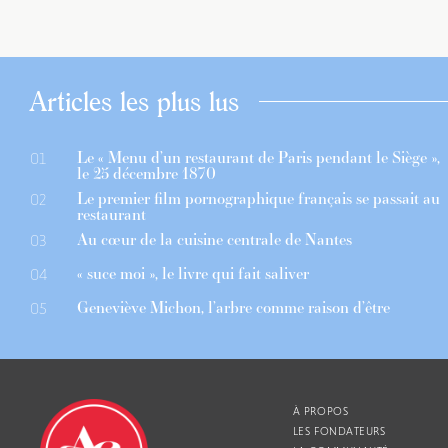
Articles les plus lus
Le « Menu d’un restaurant de Paris pendant le Siège »,
01
le 25 décembre 1870
Le premier film pornographique français se passait au
02
restaurant
Au cœur de la cuisine centrale de Nantes
03
« suce moi », le livre qui fait saliver
04
Geneviève Michon, l’arbre comme raison d’être
05
À PROPOS
LES FONDATEURS